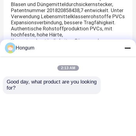
Blasen und Düngemitteldurchsickernstecker,
Patentnummer 201820858438,7 entwickelt. Unter
Verwendung Lebensmittelklassenrohstoffe PVCs
Expansionsverbindung, bessere Tragfähigkeit.
Authentische Rohstoffproduktion PVCs, mit
hochfeste, hohe Härte,
Korrosionsbeständigkeits-, Säure- und
Alkaliwiderstand, Leckenge. Jetzt haben wir den
Hongum
spätesten Gebrauchsmusterdüngemittel-
Durchsickernstecker, die Patentnummer sind
ZL201830540669.9 entwickelt. Dieses Produkt
2:13 AM
schließt eine Abdeckung, einen Bereich und eine
Bodenplatte ein, die separat in der Folge
Good day, what product are you looking 
eingestellt und angeschlossen werden. Der
for?
Bereich baucht nach außen durch die
festklemmende Aktion der Abdeckung und der
Bodenplatte aus, um das passende Loch zu
versiegeln.