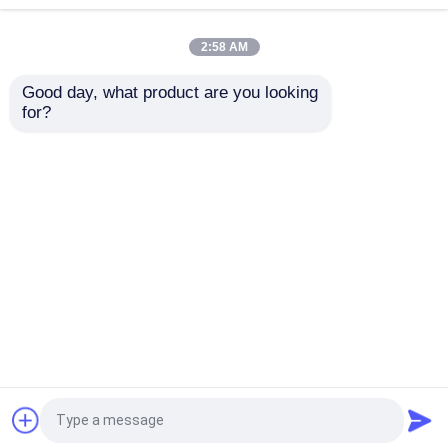
2022-09-23
2:58 AM
Zusammengearbeitet mit
Shanghai-Institut von Materialien
Good day, what product are you looking 
for?
2022-09-23
Wurde ein Mitglied Shanghai-des
Funktionsfilm-Forschungs-
Ausschusses
Startseite
Über uns
Kontakt
Desktop Site
Sitemap
Datenschutz-Bestimmungen
Qualität
Gummimembrandichtungen
China
Fabrik.Copyright © 2026 Hongum Technology
(Shanghai) Co., Ltd. All Rights Reserved.