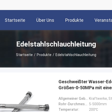
Startseite
Über Uns
Produkte
Veranst
Edelstahlschlauchleitung
Startseite
/
Produkte
/
Edelstahlschlauchleitung
Geschweißter Wasser-Ede
Größen-0-50MPa mit eine
Allgemeiner Gebrauch:
Kraftwerke, St
Rohr-Durchmesser:
5-5000mm
Temperatur:
200℃