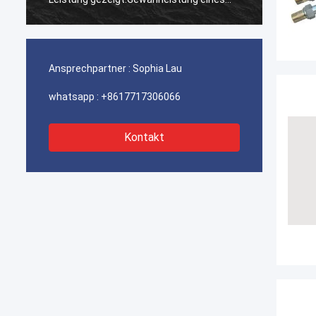
ununterbrochenen Betriebs unserer
ununte
Hafenkrane, Bagger-Antriebssysteme
Hafenk
und LNG-Träger-Ausrüstung.
und LN
Ansprechpartner :
Sophia Lau
whatsapp :
+8617717306066
Kontakt