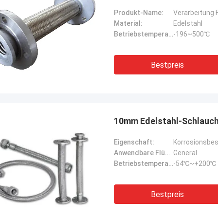
Produkt-Name:
Verarbeitung
Material:
Edelstahl
Betriebstemperatur::
-196~500℃
Bestpreis
10mm Edelstahl-Schlauchl
Eigenschaft:
Korrosionsbes
Anwendbare Flüssigkeit:
General
Betriebstemperatur::
-54℃~+200℃
Bestpreis