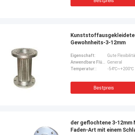
Bestpreis
Kunststoffausgekleidete 
Gewohnheits-3-12mm
Eigenschaft:
Gute Flexibilit
Anwendbare Flüssigkeit:
General
Temperatur::
-54℃~+200℃
Bestpreis
der geflochtene 3-12mm M
Faden-Art mit einem Schl