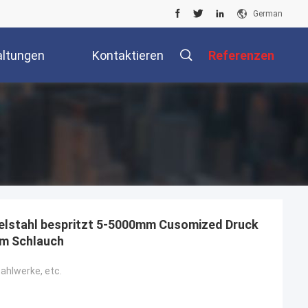
German
altungen
Kontaktieren
Referenzen
Sie Uns
lstahl bespritzt 5-5000mm Cusomized Druck
m Schlauch
ahlwerke, etc.