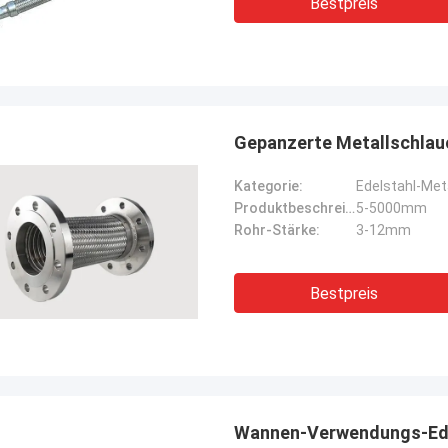
Bestpreis
rbrochenen Betriebs unserer
rane, Bagger-Antriebssysteme
G-Träger-Ausrüstung.
Gepanzerte Metallschlau
Kategorie:
Edelstahl-Met
Produktbeschreibungen:
5-5000mm
Rohr-Stärke:
3-12mm
Bestpreis
Wannen-Verwendungs-Edel