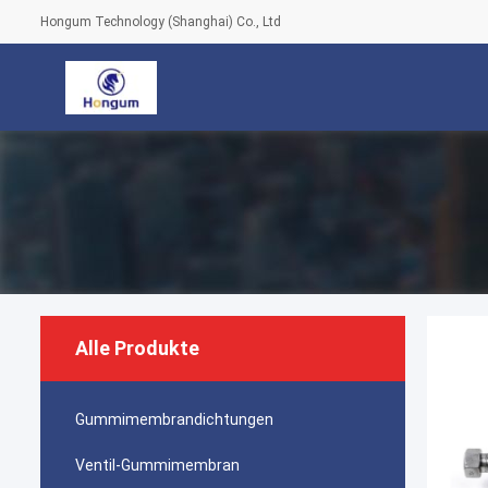
Hongum Technology (Shanghai) Co., Ltd
Alle Produkte
Gummimembrandichtungen
Ventil-Gummimembran