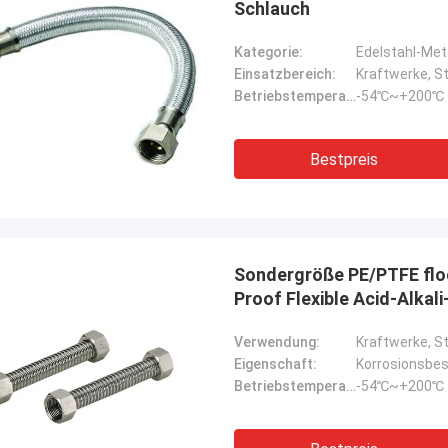
Schlauch
Kategorie:
Edelstahl-Met
Einsatzbereich:
Kraftwerke, St
Betriebstemperatur::
-54℃~+200℃
Bestpreis
Sondergröße PE/PTFE flo
Proof Flexible Acid-Alkal
Verwendung:
Kraftwerke, S
Eigenschaft:
Korrosionsbes
Betriebstemperatur::
-54℃~+200℃