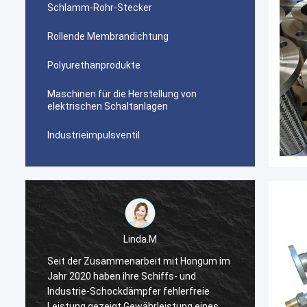
Schlamm-Rohr-Stecker
Rollende Membrandichtung
Polyurethanprodukte
Maschinen für die Herstellung von
elektrischen Schaltanlagen
Industrieimpulsventil
Linda.M
m
Seit der Zusammenarbeit mit Hongum im
Seit d
Jahr 2020 haben ihre Schiffs- und
Jahr 2
Industrie-Schockdämpfer fehlerfreie
Indust
Leistung gezeigt.Gewährleistung eines
Leistu