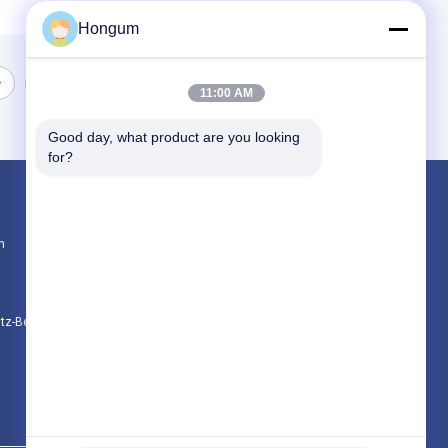
Hongum
11:00 AM
Good day, what product are you looking 
for?
Produkte
n
Gummimembrandichtungen
Ventil-Gummimembran
Magnetventil-Membran
utz-Bestimmungen
Alle Kategorien