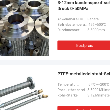
3-12mm kundenspezifisch
Druck 0-50MPa
Anwendbare Flüssigkeit:
General
Betriebstemperatur::
-196~500℃
Durchmesser:
5-5000mm
Bestpreis
PTFE-metalledelstahl-Sc
Temperatur::
-54℃~+200℃
Linda.M
Produktbeschreibungen:
5-5000 Millim
er Zusammenarbeit mit Hongum im
Rohr-Stärke:
3-12 Millimete
020 haben ihre Schiffs- und
rie-Schockdämpfer fehlerfreie
ng gezeigt.Gewährleistung eines