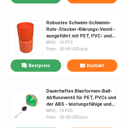
Robustes Schwein-Schlamm-
Rohr-Stecker-Klärungs-Ventil -
ausgeführt mit PET, PVC- und
ABS-Materialien für langlebige
MOQ：10 PCS
Leistung
Preis：30-50 USD/pcs
Bestpreis
Kontakt
Dauerhaftes Blasformen-Ball-
Abflussventil für PET, PVCs und
der ABS - leistungsfähige und
zuverlässige Lösung für
MOQ：10 PCS
Entwässerung
Preis：30-50 USD/pcs