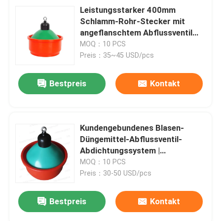
Leistungsstarker 400mm
Schlamm-Rohr-Stecker mit
angeflanschtem Abflussventil
und versiegelnder Lösung
MOQ：10 PCS
Preis：35~45 USD/pcs
Bestpreis
Kontakt
Kundengebundenes Blasen-
Düngemittel-Abflussventil-
Abdichtungssystem |
Hochwertige
MOQ：10 PCS
Schweinezuchtbetrieb-
Preis：30-50 USD/pcs
Abwasser-Zusätze
Bestpreis
Kontakt