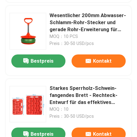
Wesentlicher 200mm Abwasser-
Schlamm-Rohr-Stecker und
gerade Rohr-Erweiterung für
verbesserte Rohrleitungs-
MOQ：10 PCS
Leistungsfähigkeit
Preis：30-50 USD/pcs
Bestpreis
Kontakt
Starkes Sperrholz-Schwein-
fangendes Brett - Rechteck-
Entwurf für das effektives
Schwein-Blockieren und
MOQ：10
Steuerung
Preis：30-50 USD/pcs
Bestpreis
Kontakt