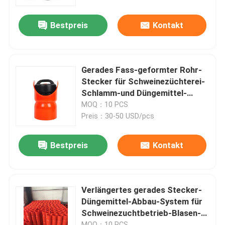
Ausrüstung
Bestpreis
Kontakt
Werksbesichtigung
Qualitätskontrolle
Gerades Fass-geformter Rohr-
Stecker für Schweinezüchterei-
Neuigkeiten
Schlamm-und Düngemittel-
Entwässerung mit Sattel-
MOQ：10 PCS
förmigem Entwurf
Preis：30-50 USD/pcs
Rechtssachen
Bestpreis
Kontakt
Bitte um ein Angebot
Gummimembrandichtungen
Verlängertes gerades Stecker-
Düngemittel-Abbau-System für
Schweinezuchtbetrieb-Blasen-
Ventil-Gummimembran
Düngemittel-Abflussrohr
MOQ：10 PCS