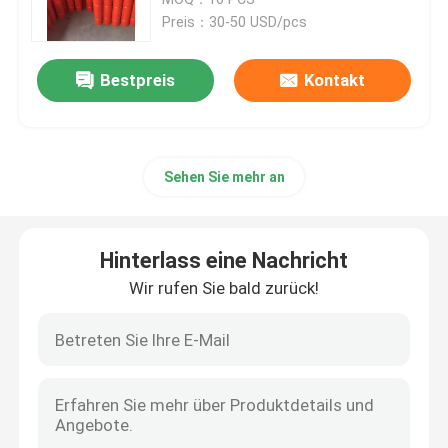
Preis：30-50 USD/pcs
Magnetventil-Membran
Bestpreis
Kontakt
Dosierpumpemembran
Sehen Sie mehr an
Impulsventilmembran
Membran des elektropneumatischen Ventils
Hinterlass eine Nachricht
Wir rufen Sie bald zurück!
Zusammengesetzte Membran
Gummistoßdämpfer
Gummiflanschdichtung