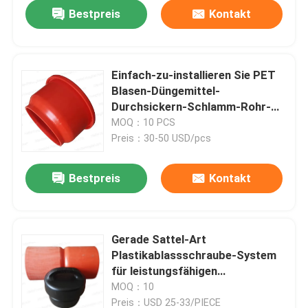
Bestpreis
Kontakt
Einfach-zu-installieren Sie PET
Blasen-Düngemittel-
Durchsickern-Schlamm-Rohr-
Stecker für 200mm Rohre -
MOQ：10 PCS
stellt leistungsfähiges
Preis：30-50 USD/pcs
Düngemittel-Management sicher
Bestpreis
Kontakt
Zu Hause
Gerade Sattel-Art
Plastikablassschraube-System
Produkte
für leistungsfähigen
Düngemittel-Abbau in
MOQ：10
Schweinezuchtbetrieb-
Über uns
Preis：USD 25-33/PIECE