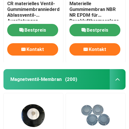
CR materielles Ventil-
Materielle
Gummimembranniederdruck-
Gummimembran NBR
Ablassventil-
NR EPDM für
Ausrüstungen
Druckluftbremsanlage
Diaphrgams
Kit Rubber Diaphragm
Bestpreis
Bestpreis
Kontakt
Kontakt
Magnetventil-Membran
(200)