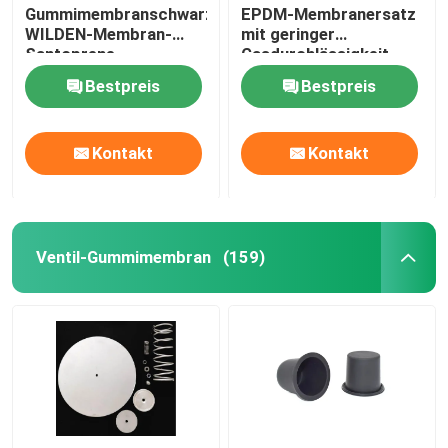
Gummimembranschwarzgummimembrangummimuffen
EPDM-Membranersatz
WILDEN-Membran-
mit geringer
Industrieimpulsventil
Santoprene
Gasdurchlässigkeit
Code 14
Bestpreis
Bestpreis
Kontakt
Kontakt
Ventil-Gummimembran
(159)