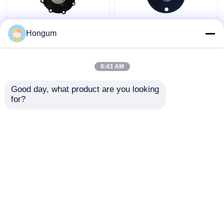
Membran für DMFZ-
CR-Franc-Filter-
Hongum
Reihen-
Impuls-Ventil-
elektromagnetischer
Membranalterungsbeständ
Impuls-Ventil
8:43 AM
Bestpreis
Bestpreis
Good day, what product are you looking 
for?
Kontakt
Kontakt
Sehen Sie mehr an
Startseite
Über uns
Kontakt
Desktop Site
Sitemap
Datenschutz-Bestimmungen