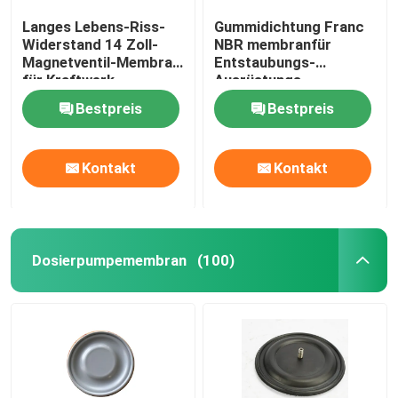
Langes Lebens-Riss-
Gummidichtung Franc
Widerstand 14 Zoll-
NBR membranfür
Magnetventil-Membran
Entstaubungs-
für Kraftwerk-
Ausrüstungs-
Entstaubung
Magnetventil-Membran
Bestpreis
Bestpreis
Kontakt
Kontakt
Dosierpumpemembran
(100)