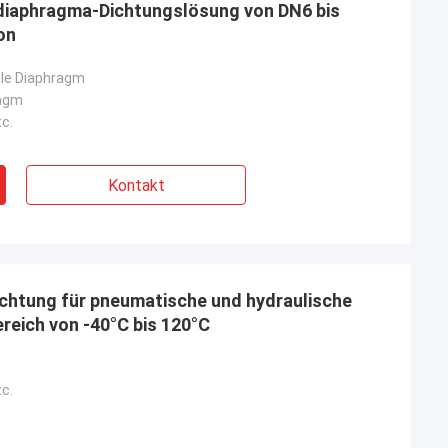
lldiaphragma-Dichtungslösung von DN6 bis
on
ble Diaphragm
ragm
c.
Kontakt
chtung für pneumatische und hydraulische
eich von -40°C bis 120°C
c.