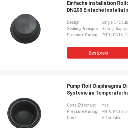
Einfache Installation Ro
DN200 Einfache Installati
Design:
Single Or Dou
Sealing Principle:
Rolling Diaph
Pressure Rating:
PN10, PN16, Et
Bestpreis
Pump-Roll-Diaphragma-Di
Systeme im Temperaturber
Linda.M
Cost-Effective:
Yes
er Zusammenarbeit mit Hongum im
Pressure Rating:
PN10, PN16, Et
020 haben ihre Schiffs- und
Cost:
Affordable
rie-Schockdämpfer fehlerfreie
ng gezeigt.Gewährleistung eines