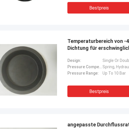
rbrochenen Betriebs unserer
Bestpreis
rane, Bagger-Antriebssysteme
G-Träger-Ausrüstung.
Temperaturbereich von -4
Dichtung für erschwingli
Design:
Single Or Dou
Pressure Compensation:
Spring, Hydraul
Pressure Range:
Up To 10 Bar
Bestpreis
angepasste Durchflussra