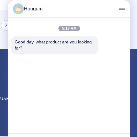
Hongum
5:17 AM
Good day, what product are you looking 
for?
Produkte
n
Gummimembrandichtungen
Ventil-Gummimembran
Magnetventil-Membran
utz-Bestimmungen
Alle Kategorien