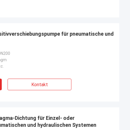
sitivverschiebungspumpe für pneumatische und
DN200
ragm
c.
Kontakt
ragma-Dichtung für Einzel- oder
umatischen und hydraulischen Systemen