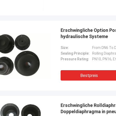
Erschwingliche Option Po
hydraulische Systeme
Size:
From DN6 To 
Sealing Principle:
Rolling Diaph
Pressure Rating:
PN10, PN16, Et
Bestpreis
Erschwingliche Rolldiaph
Doppeldiaphragma in pne