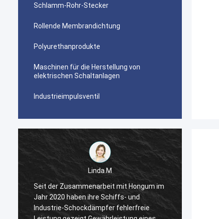
Schlamm-Rohr-Stecker
Rollende Membrandichtung
Polyurethanprodukte
Maschinen für die Herstellung von
elektrischen Schaltanlagen
Industrieimpulsventil
Linda.M
m
Seit der Zusammenarbeit mit Hongum im
Seit d
Jahr 2020 haben ihre Schiffs- und
Jahr 2
Industrie-Schockdämpfer fehlerfreie
Indust
Leistung gezeigt.Gewährleistung eines
Leistu