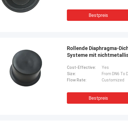
Bestpreis
Rollende Diaphragma-Dic
Systeme mit nichtmetalli
Cost-Effective:
Yes
Size:
From DN6 To 
Flow Rate:
Customized
Bestpreis