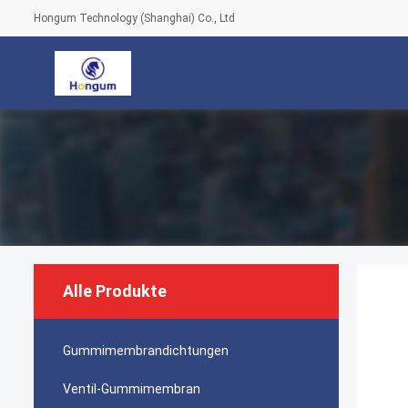
Hongum Technology (Shanghai) Co., Ltd
Alle Produkte
Gummimembrandichtungen
Ventil-Gummimembran