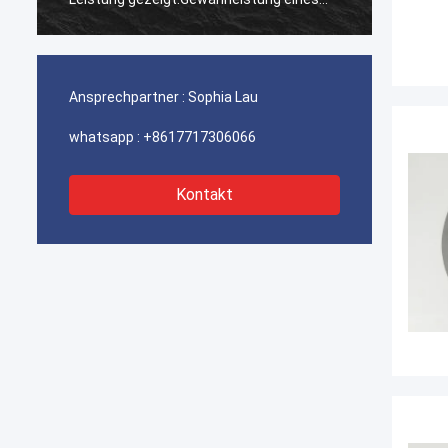
ununterbrochenen Betriebs unserer
ununte
Hafenkrane, Bagger-Antriebssysteme
Hafenk
und LNG-Träger-Ausrüstung.
und LN
Ansprechpartner :
Sophia Lau
whatsapp :
+8617717306066
Kontakt