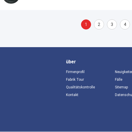
1
2
3
4
über
Firmenprofil
Neuigkeite
Fabrik Tour
Fälle
Qualitätskontrolle
Sitemap
Kontakt
Datensch