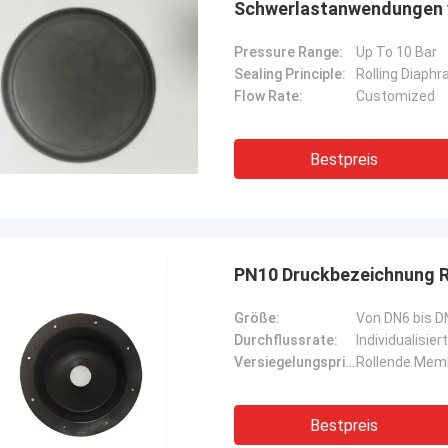
Schwerlastanwendungen 
Pressure Range:
Up To 10 Bar
Sealing Principle:
Rolling Diaph
Flow Rate:
Customized
Bestpreis
PN10 Druckbezeichnung R
Größe:
Von DN6 bis 
Durchflussrate:
Individualisiert
Versiegelungsprinzip:
Rollende Mem
Bestpreis