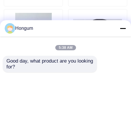
mechanische Belastung
Anwendungen und
Leistung
Hongum
5:38 AM
Good day, what product are you looking 
for?
Niederdruckventil-
Dauerhafte
Gummidichtung,
Ventildruckdichtung mit
kompatibel mit
niedrigem Druck und
verschiedenen
überlegener
Flüssigkeiten, ideal für
Langlebigkeit für
Anfrage absenden
Anfrage absenden
Gasdruckregleranwendungen,
industrielle
gewährleistet Leistung
Ventildichtungslösungen
Startseite
Über uns
Kontakt
Desktop Site
Sitemap
Datenschutz-Bestimmungen