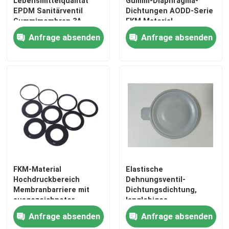
Lebensmittelqualität
Gummi-Diaphragma-
EPDM Sanitärventil
Dichtungen AODD-Serie
Gummimembran 3A
FKM Material
Milchprodukte CIP SIP
Dauerhafte und
Anfrage absenden
Anfrage absenden
Clean Steam kompatibel
Dichtungslösung für
industrielle
Anwendungen
FKM-Material
Elastische
Hochdruckbereich
Dehnungsventil-
Membranbarriere mit
Dichtungsdichtung,
ausgezeichneter
langlebiges
Beständigkeit gegen
Membranmaterial,
Anfrage absenden
Anfrage absenden
Chemikalien, Hitze und
geeignet für industrielle