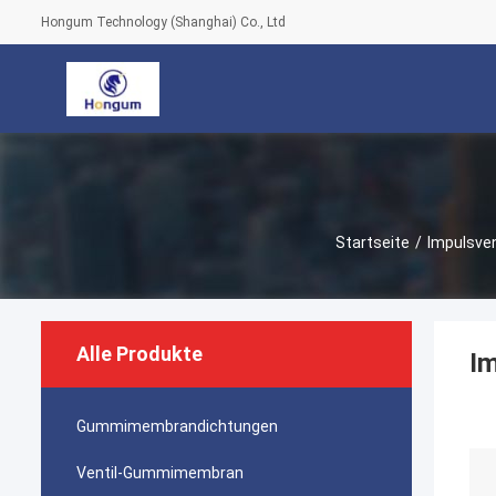
Hongum Technology (Shanghai) Co., Ltd
Startseite
/
Impulsve
Alle Produkte
I
Gummimembrandichtungen
Ventil-Gummimembran