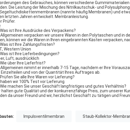
orderungen des Gebrauches, können verschiedene Gummimaterialien
den. Die Leistung der Mischung des Nitrilkautschuk- und Polysulph
 Segeltuchdiskettenmembranen (nannte häufig Membranen) und etwa
den letzten Jahren entwickelt. Membranleistung.
r Prüfer.
Q
 Was ist Ihre Ausdrücke des Verpackens?
m Allgemeinen verpacken wir unsere Waren in den Polytaschen und in de
en, können wir die Waren in Ihren eingebrannten Kästen verpacken, n
 Was ist Ihre Zahlungsfristen?
/T, Western Union
 Was ist Ihre Lieferbedingungen?
eer, Luft, ausdrücklich
 Wie über Ihre Lieferfrist?
m Allgemeinen nimmt er innerhalb 7-15 Tage, nachdem er Ihre Vorausza
 Einzelteilen und von der Quantität Ihres Auftrages ab.
 Prüfen Sie alle Ihre Waren vor Lieferung?
a haben wir 100% Test vor Lieferung.
 Wie machen Sie unser Geschäft langfristiges und gutes Verhältnis?
ir halten gute Qualität und der konkurrenzfähige Preis, zum unserer Ku
den da unser Freund und wir, herzlichst Geschäft zu tätigen und Fre
auten:
Impulsventilmembran
Staub-Kollektor-Membra