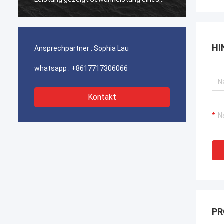
ununterbrochenen Betriebs unserer
ununte
Hafenkrane, Bagger-Antriebssysteme
Hafenk
und LNG-Träger-Ausrüstung.
und LN
HI
Ansprechpartner :
Sophia Lau
whatsapp :
+8617717306066
Kontakt
PR