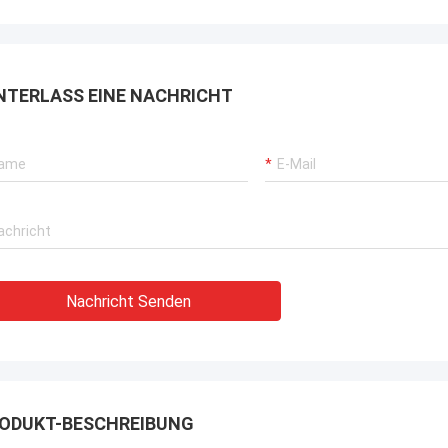
rbrochenen Betriebs unserer
rane, Bagger-Antriebssysteme
G-Träger-Ausrüstung.
NTERLASS EINE NACHRICHT
Nachricht Senden
ODUKT-BESCHREIBUNG