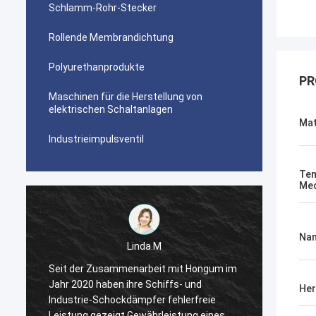
Schlamm-Rohr-Stecker
Rollende Membrandichtung
Polyurethanprodukte
PR
Maschinen für die Herstellung von
elektrischen Schaltanlagen
Mat
Industrieimpulsventil
Tem
Med
Na
Linda.M
m
Seit der Zusammenarbeit mit Hongum im
Seit d
Jahr 2020 haben ihre Schiffs- und
Jahr 2
Her
Industrie-Schockdämpfer fehlerfreie
Indust
Leistung gezeigt.Gewährleistung eines
Leistu