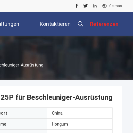
German
altungen
Kontaktieren
Referenzen
Sie Uns
chleuniger-Ausrüstung
5P für Beschleuniger-Ausrüstung
sort
China
ame
Hongum