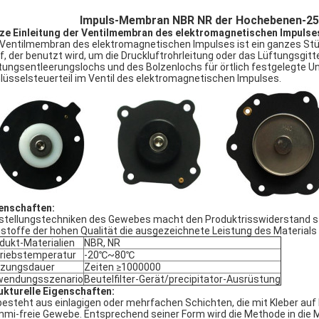
Impuls-Membran NBR NR der Hochebenen-25P
ze Einleitung der Ventilmembran des elektromagnetischen Impulse
 Ventilmembran des elektromagnetischen Impulses ist ein ganzes St
f, der benutzt wird, um die Druckluftrohrleitung oder das Lüftungsgitt
tungsentleerungslochs und des Bolzenlochs für örtlich festgelegte Un
lüsselsteuerteil im Ventil des elektromagnetischen Impulses.
enschaften:
stellungstechniken des Gewebes macht den Produktrisswiderstand s
stoffe der hohen Qualität die ausgezeichnete Leistung des Materials 
dukt-Materialien
NBR, NR
riebstemperatur
-20℃~80℃
tzungsdauer
Zeiten ≥1000000
wendungsszenario
Beutelfilter-Gerät/precipitator-Ausrüstung
ukturelle Eigenschaften:
besteht aus einlagigen oder mehrfachen Schichten, die mit Kleber auf
mi-freie Gewebe. Entsprechend seiner Form wird die Methode in die 