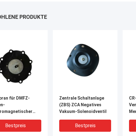
HLENE PRODUKTE
ran für DMFZ-
Zentrale Schaltanlage
CR-
en-
(ZBS) ZCA Negatives
Ven
tromagnetischer
Vakuum-Solenoidventil
Mem
s-Ventil
Bestpreis
Bestpreis