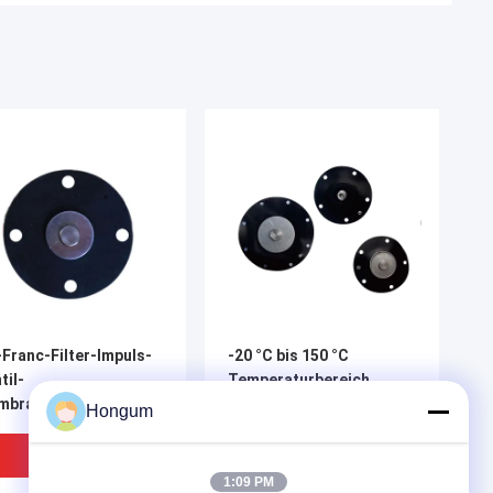
Franc-Filter-Impuls-
-20 °C bis 150 °C
til-
Temperaturbereich
branalterungsbeständigkeit
Pulsventil Diaphragm
Hongum
kompatibel mit
Pulsstrahlventilen für
Bestpreis
Bestpreis
eine lange Dauer
1:09 PM