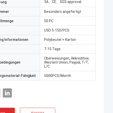
3A、CE、SGS approval
erung
ummer
Besonders angefertigt
ellmenge
50 PC
USD 5-150/PCS
ng Informationen
Polybeutel + Karton
7-15 Tage
Überweisungen, Akkreditive,
bedingungen
Western Union, Paypal, T/T,
L/C
gsmaterial-Fähigkeit
5000PCS/Month