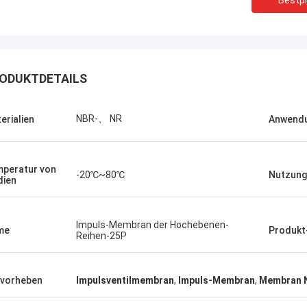
Bestpr
ODUKTDETAILS
NBR-、 NR
erialien
Anwendu
peratur von
-20℃~80℃
Nutzung
ien
Impuls-Membran der Hochebenen-
me
Produkt
Reihen-25P
Linda.M
er Zusammenarbeit mit Hongum im
020 haben ihre Schiffs- und
vorheben
Impulsventilmembran
,
Impuls-Membran
,
Membran 
rie-Schockdämpfer fehlerfreie
ng gezeigt.Gewährleistung eines