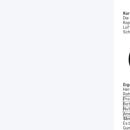
Kur
Die
Kop
Lüf
Sch
Eig
Her
Roh
Pro
Bet
Nu
An
Str
Es 
Gum