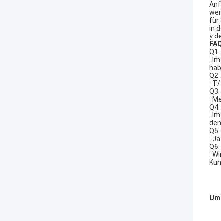
Anf
wer
für
in 
y de
FA
Q1.
: I
hab
Q2.
: T
Q3.
: M
Q4.
: I
den
Q5.
: J
Q6:
: W
Kun
Umb