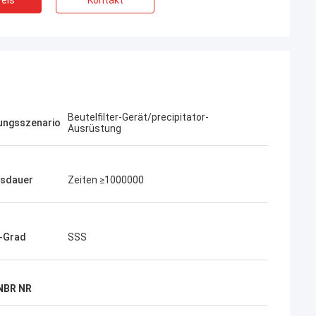
eis
Kontakt
Beutelfilter-Gerät/precipitator-
ngsszenario
Ausrüstung
sdauer
Zeiten ≥1000000
-Grad
SSS
NBR NR