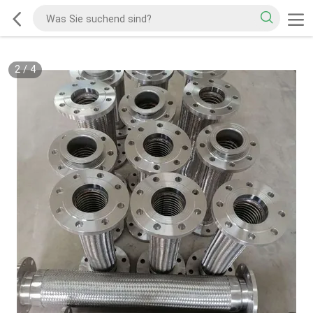
2
/
4