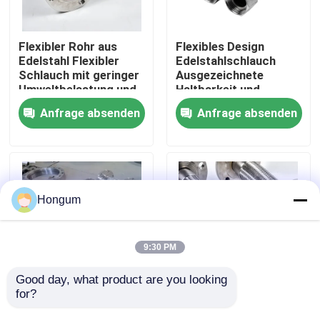
Werksbesichtigung
Flexibler Rohr aus
Flexibles Design
Edelstahl Flexibler
Edelstahlschlauch
Schlauch mit geringer
Ausgezeichnete
Qualitätskontrolle
Umweltbelastung und
Haltbarkeit und
flexibel
Vielseitigkeit
Anfrage absenden
Anfrage absenden
Neuigkeiten
Rechtssachen
Hongum
Bitte um ein Angebot
9:30 PM
Gummimembrandichtungen
Good day, what product are you looking 
for?
Gute
Hochtemperatur
Abrasionsbeständigkeit
Edelstahl Flexible
Ventil-Gummimembran