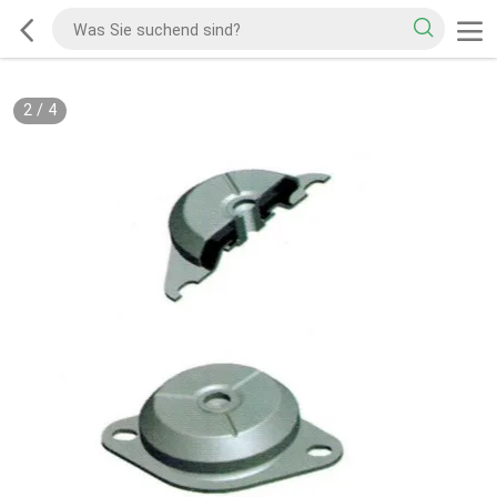
2
/
4