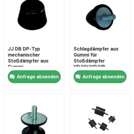
JJ DB DP-Typ
Schlagdämpfer aus
mechanischer
Gummi für
Stoßdämpfer aus
Stoßdämpfer
Gummi
VD/VV/VP/VB
Anfrage absenden
Anfrage absenden
Zu Hause
Produkte
Über uns