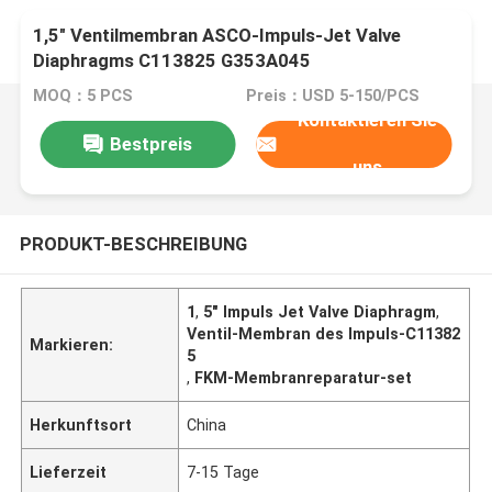
1,5" Ventilmembran ASCO-Impuls-Jet Valve
Diaphragms C113825 G353A045
MOQ：5 PCS
Preis：USD 5-150/PCS
Kontaktieren Sie
Bestpreis
uns
PRODUKT-BESCHREIBUNG
1
,
5" Impuls Jet Valve Diaphragm
,
Ventil-Membran des Impuls-C11382
Markieren:
5
,
FKM-Membranreparatur-set
Herkunftsort
China
Lieferzeit
7-15 Tage