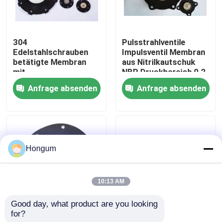
Werksbesichtigung
304
Pulsstrahlventile
Edelstahlschrauben
Impulsventil Membran
Qualitätskontrolle
betätigte Membran
aus Nitrilkautschuk
mit
NBR Druckbereich 0,2
Temperaturbereich
bis 0,8 MPa
Anfrage absenden
Anfrage absenden
Neuigkeiten
von minus 20 bis 150
Komponente
Grad Celsius für
robuste
Industrieanwendungen
Rechtssachen
Hongum
Bitte um ein Angebot
10:13 AM
Gummimembrandichtungen
Good day, what product are you looking 
for?
TPE-
-20 °C bis 150 °C
Ventil-Gummimembran