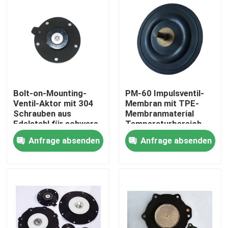
Bolt-on-Mounting-
PM-60 Impulsventil-
Ventil-Aktor mit 304
Membran mit TPE-
Schrauben aus
Membranmaterial
Edelstahl für schwere
Temperaturbereich
industrielle
minus 20 Grad Celsius
Anfrage absenden
Anfrage absenden
Anwendungen
bis plus 150 Grad
Celsius Ideal für
Zu Hause
Industrieanlagen
Produkte
Über uns