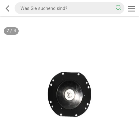
2
/
4