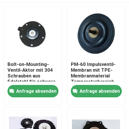
Bolt-on-Mounting-
PM-60 Impulsventil-
Ventil-Aktor mit 304
Membran mit TPE-
Schrauben aus
Membranmaterial
Edelstahl für schwere
Temperaturbereich
industrielle
minus 20 Grad Celsius
Zu Hause
Anfrage absenden
Anfrage absenden
Anwendungen
bis plus 150 Grad
Celsius Ideal für
Industrieanlagen
Produkte
Über uns