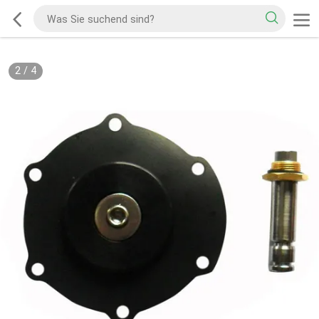
2
/
4