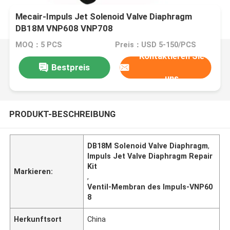
Mecair-Impuls Jet Solenoid Valve Diaphragm
DB18M VNP608 VNP708
MOQ：5 PCS
Preis：USD 5-150/PCS
Kontaktieren Sie
Bestpreis
uns
PRODUKT-BESCHREIBUNG
DB18M Solenoid Valve Diaphragm
,
Impuls Jet Valve Diaphragm Repair
Kit
Markieren:
,
Ventil-Membran des Impuls-VNP60
8
Herkunftsort
China