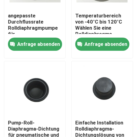
angepasste
Temperaturbereich
Durchflussrate
von -40°C bis 120°C
Rolldiaphragmpumpe
Wählen Sie eine
für
Rolldiaphragma-
Schwerlastanwendungen
Dichtung für
Anfrage absenden
Anfrage absenden
von DN6 bis DN200
erschwingliche und
leistungsfähige von
DN6 bis DN200
Zu Hause
Produkte
Pump-Roll-
Einfache Installation
Diaphragma-Dichtung
Rolldiaphragma-
für pneumatische und
Dichtungslösung von
Über uns