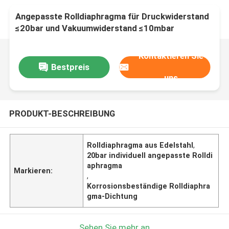
Angepasste Rolldiaphragma für Druckwiderstand
≤20bar und Vakuumwiderstand ≤10mbar
Kontaktieren Sie
Bestpreis
uns
PRODUKT-BESCHREIBUNG
Rolldiaphragma aus Edelstahl
,
20bar individuell angepasste Rolldi
aphragma
Markieren:
,
Korrosionsbeständige Rolldiaphra
gma-Dichtung
Sehen Sie mehr an