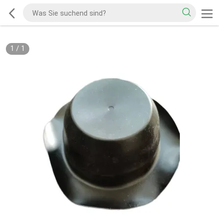
1
/
1