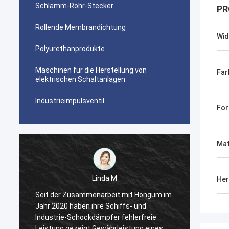
Schlamm-Rohr-Stecker
PR
Rollende Membrandichtung
Wid
Polyurethanprodukte
Maschinen für die Herstellung von
Far
elektrischen Schaltanlagen
Industrieimpulsventil
Fo
Mat
Linda.M
Her
m
Seit der Zusammenarbeit mit Hongum im
Seit d
Jahr 2020 haben ihre Schiffs- und
Jahr 2
Industrie-Schockdämpfer fehlerfreie
Indust
Leistung gezeigt.Gewährleistung eines
Leistu