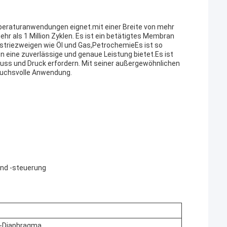
mperaturanwendungen eignet.mit einer Breite von mehr
ehr als 1 Million Zyklen. Es ist ein betätigtes Membran
ustriezweigen wie Öl und Gas,PetrochemieEs ist so
 eine zuverlässige und genaue Leistung bietet.Es ist
luss und Druck erfordern. Mit seiner außergewöhnlichen
pruchsvolle Anwendung.
und -steuerung
e-Diaphragma