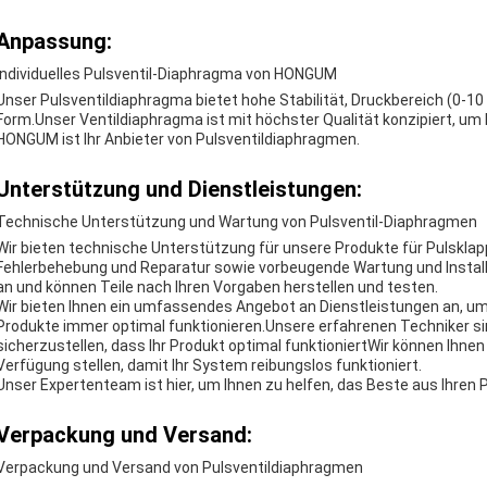
Anpassung:
Individuelles Pulsventil-Diaphragma von HONGUM
Unser Pulsventildiaphragma bietet hohe Stabilität, Druckbereich (0-10 
Form.Unser Ventildiaphragma ist mit höchster Qualität konzipiert, um
HONGUM ist Ihr Anbieter von Pulsventildiaphragmen.
Unterstützung und Dienstleistungen:
Technische Unterstützung und Wartung von Pulsventil-Diaphragmen
Wir bieten technische Unterstützung für unsere Produkte für Pulskl
Fehlerbehebung und Reparatur sowie vorbeugende Wartung und Install
an und können Teile nach Ihren Vorgaben herstellen und testen.
Wir bieten Ihnen ein umfassendes Angebot an Dienstleistungen an, um 
Produkte immer optimal funktionieren.Unsere erfahrenen Techniker sin
sicherzustellen, dass Ihr Produkt optimal funktioniertWir können Ihne
Verfügung stellen, damit Ihr System reibungslos funktioniert.
Unser Expertenteam ist hier, um Ihnen zu helfen, das Beste aus Ihren
Verpackung und Versand:
Verpackung und Versand von Pulsventildiaphragmen