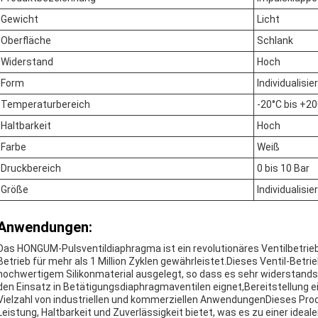
Gewicht
Licht
Oberfläche
Schlank
Widerstand
Hoch
Form
Individualisie
Temperaturbereich
-20°C bis +2
Haltbarkeit
Hoch
Farbe
Weiß
Druckbereich
0 bis 10 Bar
Größe
Individualisie
Anwendungen:
Das HONGUM-Pulsventildiaphragma ist ein revolutionäres Ventilbetrie
Betrieb für mehr als 1 Million Zyklen gewährleistet.Dieses Ventil-Betr
hochwertigem Silikonmaterial ausgelegt, so dass es sehr widerstandsf
den Einsatz in Betätigungsdiaphragmaventilen eignet,Bereitstellung ei
Vielzahl von industriellen und kommerziellen AnwendungenDieses Produ
Leistung, Haltbarkeit und Zuverlässigkeit bietet, was es zu einer idea