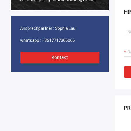
ununterbrochenen Betriebs unserer
ununte
HI
Hafenkrane, Bagger-Antriebssysteme
Hafenk
und LNG-Träger-Ausrüstung.
und LN
Ansprechpartner :
Sophia Lau
whatsapp :
+8617717306066
Kontakt
PR