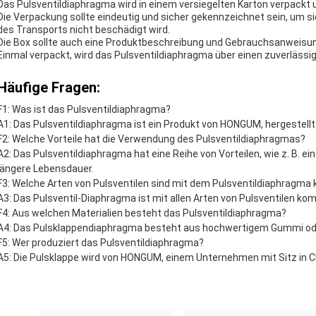
Das Pulsventildiaphragma wird in einem versiegelten Karton verpackt 
Die Verpackung sollte eindeutig und sicher gekennzeichnet sein, um 
des Transports nicht beschädigt wird.
Die Box sollte auch eine Produktbeschreibung und Gebrauchsanweisun
Einmal verpackt, wird das Pulsventildiaphragma über einen zuverlässi
Häufige Fragen:
F1: Was ist das Pulsventildiaphragma?
A1: Das Pulsventildiaphragma ist ein Produkt von HONGUM, hergestellt 
F2: Welche Vorteile hat die Verwendung des Pulsventildiaphragmas?
A2: Das Pulsventildiaphragma hat eine Reihe von Vorteilen, wie z. B. ei
längere Lebensdauer.
F3: Welche Arten von Pulsventilen sind mit dem Pulsventildiaphragma
A3: Das Pulsventil-Diaphragma ist mit allen Arten von Pulsventilen kom
F4: Aus welchen Materialien besteht das Pulsventildiaphragma?
A4: Das Pulsklappendiaphragma besteht aus hochwertigem Gummi ode
F5: Wer produziert das Pulsventildiaphragma?
A5: Die Pulsklappe wird von HONGUM, einem Unternehmen mit Sitz in Ch