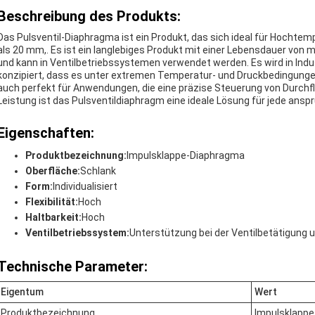
Beschreibung des Produkts:
Das Pulsventil-Diaphragma ist ein Produkt, das sich ideal für Hochte
als 20 mm,. Es ist ein langlebiges Produkt mit einer Lebensdauer von m
und kann in Ventilbetriebssystemen verwendet werden. Es wird in Ind
konzipiert, dass es unter extremen Temperatur- und Druckbedingungen
auch perfekt für Anwendungen, die eine präzise Steuerung von Durchf
Leistung ist das Pulsventildiaphragm eine ideale Lösung für jede ans
Eigenschaften:
Produktbezeichnung:
Impulsklappe-Diaphragma
Oberfläche:
Schlank
Form:
Individualisiert
Flexibilität:
Hoch
Haltbarkeit:
Hoch
Ventilbetriebssystem:
Unterstützung bei der Ventilbetätigung 
Technische Parameter:
Eigentum
Wert
Produktbezeichnung
Impulsklapp