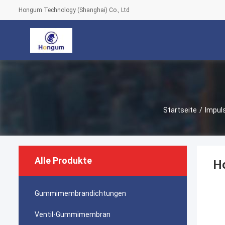
Hongum Technology (Shanghai) Co., Ltd
Startseite
/
Impul
Alle Produkte
Ho
Gummimembrandichtungen
Ventil-Gummimembran