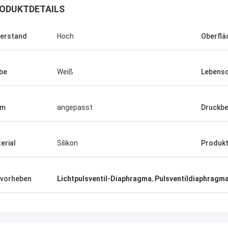
ODUKTDETAILS
erstand
Hoch
Oberflä
be
Weiß
Lebens
rm
angepasst
Druckbe
erial
Silikon
Produk
Linda.M
vorheben
Lichtpulsventil-Diaphragma
,
Pulsventildiaphragma 
er Zusammenarbeit mit Hongum im
020 haben ihre Schiffs- und
rie-Schockdämpfer fehlerfreie
ng gezeigt.Gewährleistung eines