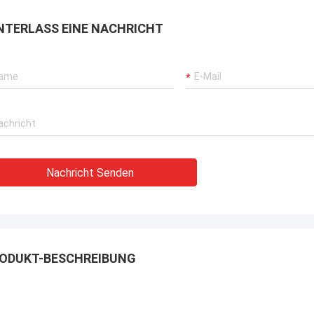
rbrochenen Betriebs unserer
NTERLASS EINE NACHRICHT
rane, Bagger-Antriebssysteme
G-Träger-Ausrüstung.
Nachricht Senden
ODUKT-BESCHREIBUNG