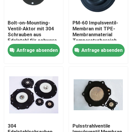
Bolt-on-Mounting-
PM-60 Impulsventil-
Ventil-Aktor mit 304
Membran mit TPE-
Schrauben aus
Membranmaterial
Edelstahl für schwere
Temperaturbereich
industrielle
minus 20 Grad Celsius
Anfrage absenden
Anfrage absenden
Anwendungen
bis plus 150 Grad
Celsius Ideal für
Industrieanlagen
Zu Hause
Produkte
304
Pulsstrahlventile
Über uns
Edelstahlschrauben
Impulsventil Membran