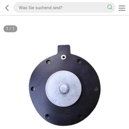
1
/
1