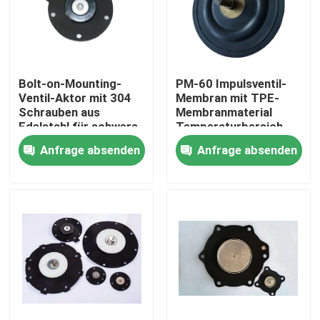
Bolt-on-Mounting-
PM-60 Impulsventil-
Ventil-Aktor mit 304
Membran mit TPE-
Schrauben aus
Membranmaterial
Edelstahl für schwere
Temperaturbereich
industrielle
minus 20 Grad Celsius
Anfrage absenden
Anfrage absenden
Anwendungen
bis plus 150 Grad
Celsius Ideal für
Industrieanlagen
Zu Hause
Produkte
Über uns