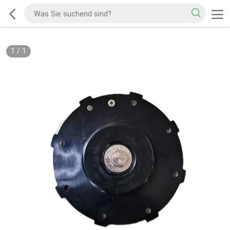
1
/
1