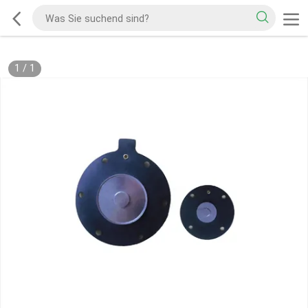
1
/
1