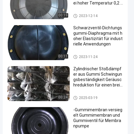
ei hoher Temperatur 0,2 -
10 mm
Ventil-Gummimembran
00:19
2023-12-14
Schwarzventil-Dichtungs
gummi-Diaphragma mit h
oher Elastizität für indust
rielle Anwendungen
Ventil-Gummimembran
00:11
2023-11-24
Zylindrischer Stoßdämpf
er aus Gummi Schwingun
gsbeständigkeit Geräusc
hreduktion für einen breit
en Temperaturbereich
Gummistoßdämpfer
00:24
2025-03-19
-Gummimembran versieg
elt Gummimembran und
Gummiventil für Membra
npumpe