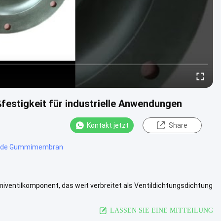
festigkeit für industrielle Anwendungen
Kontakt jetzt
Share
ende Gummimembran
ventilkomponent, das weit verbreitet als Ventildichtungsdichtung
ie Dicke ....
Ansicht mehr
LASSEN SIE EINE MITTEILUNG