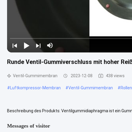
Runde Ventil-Gummiverschluss mit hoher Reiß
Ventil-Gummimembran
2023-12-08
438 views
#
Luftkompressor-Membran
#
Ventil-Gummimembran
#
Roll
Beschreibung des Produkts: Ventilgummidiaphragma ist ein Gummi
und Ventilgummidichtung verwendet wird.Niedrigkompressions-SetD
Messages of visitor