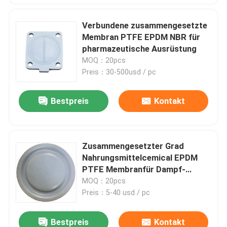
Verbundene zusammengesetzte
Membran PTFE EPDM NBR für
pharmazeutische Ausrüstung
MOQ：20pcs
Preis：30-500usd / pc
Bestpreis
Kontakt
Zusammengesetzter Grad
Nahrungsmittelcemical EPDM
PTFE Membranfür Dampf-
Manteltauchkolbenpumpen
MOQ：20pcs
Preis：5-40 usd / pc
Bestpreis
Kontakt