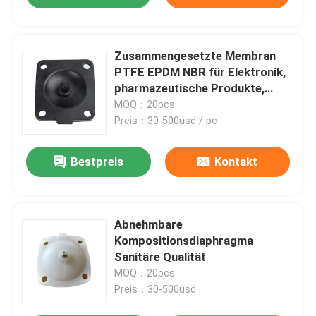
Zusammengesetzte Membran
PTFE EPDM NBR für Elektronik,
pharmazeutische Produkte,
Nahrung und chemische
MOQ：20pcs
Industrien
Preis：30-500usd / pc
Bestpreis
Kontakt
Abnehmbare
Kompositionsdiaphragma
Sanitäre Qualität
MOQ：20pcs
Preis：30-500usd