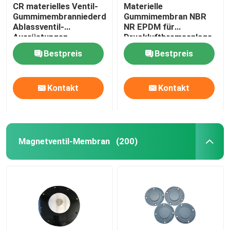
CR materielles Ventil-
Materielle
Gummimembranniederdruck-
Gummimembran NBR
Ablassventil-
NR EPDM für
Ausrüstungen
Druckluftbremsanlage
Diaphrgams
Kit Rubber Diaphragm
Bestpreis
Bestpreis
Kontakt
Kontakt
Magnetventil-Membran
(200)