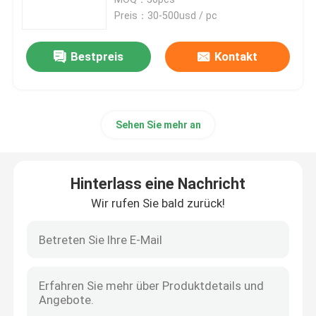
Ventildiaphragma
Preis：30-500usd / pc
Magnetventil-Membran
Bestpreis
Kontakt
Dosierpumpemembran
Sehen Sie mehr an
Impulsventilmembran
Membran des elektropneumatischen Ventils
Hinterlass eine Nachricht
Wir rufen Sie bald zurück!
Zusammengesetzte Membran
Gummistoßdämpfer
Gummiflanschdichtung