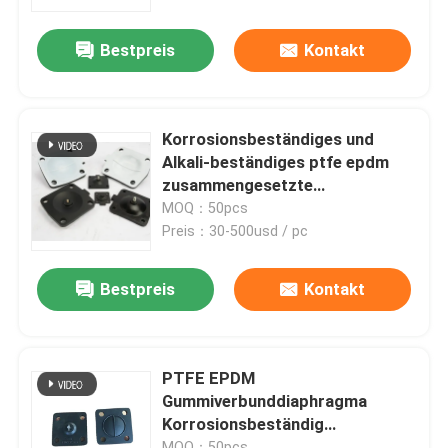
Bestpreis
Kontakt
Werksbesichtigung
Qualitätskontrolle
Korrosionsbeständiges und
Alkali-beständiges ptfe epdm
Neuigkeiten
zusammengesetzte
Gummimembran
MOQ：50pcs
Preis：30-500usd / pc
Rechtssachen
Bestpreis
Kontakt
Bitte um ein Angebot
Gummimembrandichtungen
PTFE EPDM
Gummiverbunddiaphragma
Korrosionsbeständig
Ventil-Gummimembran
Alkalibeständig
MOQ：50pcs