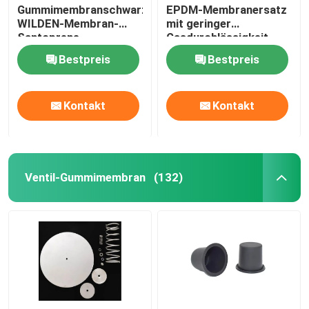
Gummimembranschwarzgummimembrangummimuffen
EPDM-Membranersatz
WILDEN-Membran-
mit geringer
Industrieimpulsventil
Santoprene
Gasdurchlässigkeit
Code 14
Bestpreis
Bestpreis
Kontakt
Kontakt
Ventil-Gummimembran
(132)