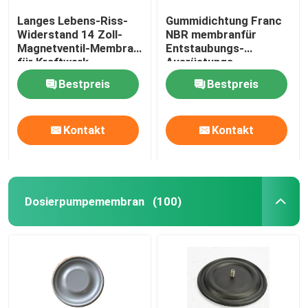
Langes Lebens-Riss-
Gummidichtung Franc
Widerstand 14 Zoll-
NBR membranfür
Magnetventil-Membran
Entstaubungs-
für Kraftwerk-
Ausrüstungs-
Entstaubung
Magnetventil-Membran
Bestpreis
Bestpreis
Kontakt
Kontakt
Dosierpumpemembran
(100)