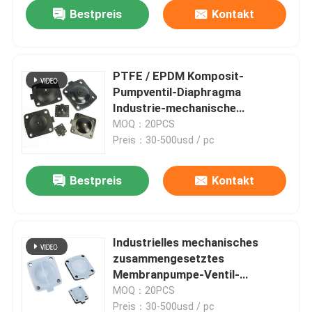
Bestpreis
Kontakt
PTFE / EPDM Komposit-
Pumpventil-Diaphragma
Industrie-mechanische
Ersatzteile
MOQ：20PCS
Preis：30-500usd / pc
Bestpreis
Kontakt
Zu Hause
Industrielles mechanisches
zusammengesetztes
Produkte
Membranpumpe-Ventil-
Ersatzteile
MOQ：20PCS
Über uns
Preis：30-500usd / pc