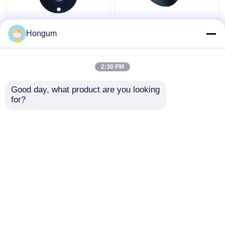
CR-Franc-Filter-
Zentrale Schaltanlage
Hongum
Impuls-Ventil-
(ZBS) ZCA Negatives
Membranalterungsbeständigkeit
Vakuum-Solenoidventil
2:30 PM
Bestpreis
Bestpreis
Good day, what product are you looking 
for?
Kontakt
Kontakt
Sehen Sie mehr an
Startseite
Über uns
Kontakt
Desktop Site
Sitemap
Datenschutz-Bestimmungen