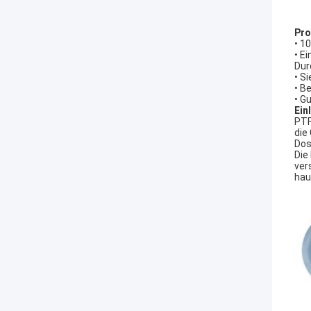
Pro
• 1
• E
Dur
• S
• B
• G
Ein
PTF
die
Dos
Die
ver
hau