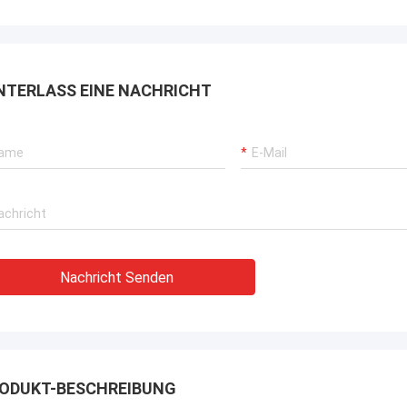
rbrochenen Betriebs unserer
rane, Bagger-Antriebssysteme
G-Träger-Ausrüstung.
NTERLASS EINE NACHRICHT
Nachricht Senden
ODUKT-BESCHREIBUNG