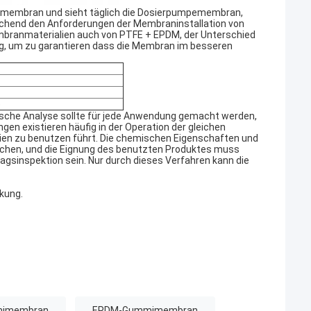
membran und sieht täglich die Dosierpumpemembran,
prechend den Anforderungen der Membraninstallation von
branmaterialien auch von PTFE + EPDM, der Unterschied
ng, um zu garantieren dass die Membran im besseren
e
ische Analyse sollte für jede Anwendung gemacht werden,
n existieren häufig in der Operation der gleichen
ien zu benutzen führt. Die chemischen Eigenschaften und
chen, und die Eignung des benutzten Produktes muss
agsinspektion sein. Nur durch dieses Verfahren kann die
kung.
mimembran
EPDM-Gummimembran