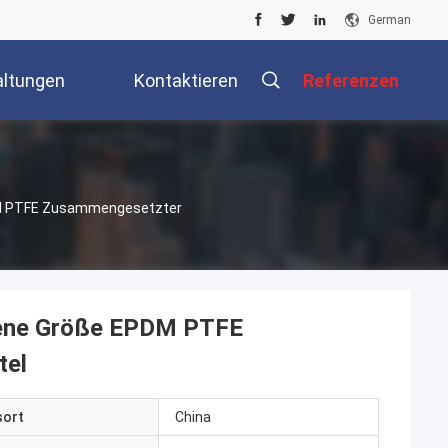
German
altungen
Kontaktieren
Referenzen
Sie Uns
M PTFE Zusammengesetzter
dene Größe EPDM PTFE
tel
sort
China