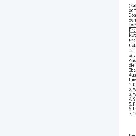
(Za
dor
Dos
gem
For
Pro
Nu
Gr
Geb
Die
bev
Aus
die
übe
Aus
Uns
1. 
2. 
3. 
4. 
5. 
6. 
7. 
Umb