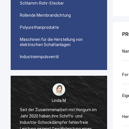
Schlamm-Rohr-Stecker
Rollende Membrandichtung
Polyurethanprodukte
PR
Maschinen für die Herstellung von
elektrischen Schaltanlagen
Na
Industrieimpulsventil
Fo
Eig
Linda.M
m
Seit der Zusammenarbeit mit Hongum im
Seit d
Jahr 2020 haben ihre Schiffs- und
Jahr 2
Her
Industrie-Schockdämpfer fehlerfreie
Indust
Leistung gezeigt.Gewährleistung eines
Leistu