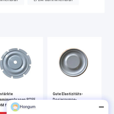
stärkte
Gute Elastizitäts-
mmimembranen PTFE
Dosierpumpe-
DM für Meßausrüstung
Membrankorrosionsbeständigkeit
Hongum
PTFE EPDM