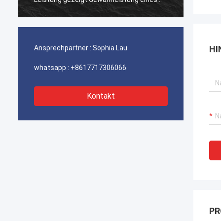
ununterbrochenen Betriebs unserer
ununte
Hafenkrane, Bagger-Antriebssysteme
Hafenk
und LNG-Träger-Ausrüstung.
und LN
Ansprechpartner :
Sophia Lau
HI
whatsapp :
+8617717306066
Kontakt
PR