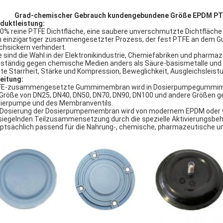
Grad-chemischer Gebrauch kundengebundene Größe EPDM P
duktleistung:
00% reine PTFE Dichtfläche, eine saubere unverschmutzte Dichtfläche 
in einzigartiger zusammengesetzter Prozess, der fest PTFE an dem 
chsickern verhindert.
ie sind die Wahl in der Elektronikindustrie, Chemiefabriken und pharma
eständig gegen chemische Medien anders als Säure-basismetalle und 
ute Starrheit, Stärke und Kompression, Beweglichkeit, Ausgleichsleist
leitung:
E-zusammengesetzte Gummimembran wird in Dosierpumpegummi
 Größe von DN25, DN40, DN50, DN70, DN90, DN100 und andere Größen g
ierpumpe und des Membranventils.
 Dosierung der Dosierpumpemembran wird von modernem EPDM oder von 
siegelnden Teilzusammensetzung durch die spezielle Aktivierungsbe
ptsächlich passend für die Nahrung-, chemische, pharmazeutische un