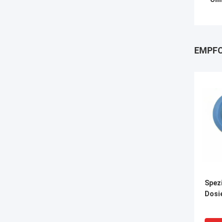
EMPFO
Spez
Dosi