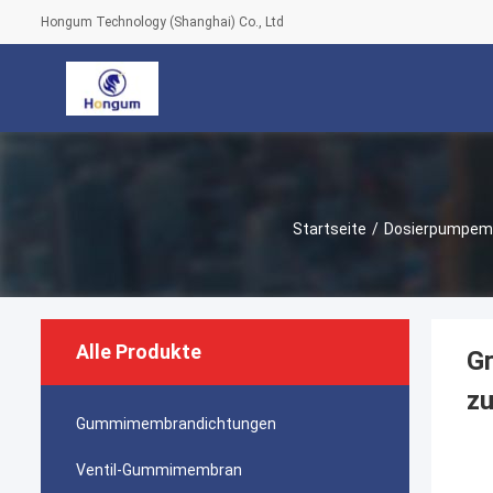
Hongum Technology (Shanghai) Co., Ltd
Startseite
/
Dosierpumpe
Alle Produkte
G
z
Gummimembrandichtungen
Ventil-Gummimembran