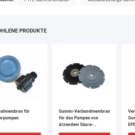
HLENE PRODUKTE
ialmembran für
Gummi-Verbundmembran
Ver
erpumpen
für das Pumpen von
Gu
ätzendem Säure-
EP
Kohlenwasserstoff-