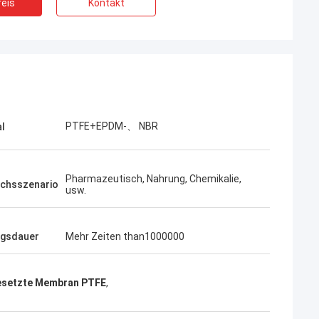
eis
Kontakt
PTFE+EPDM-、 NBR
al
Pharmazeutisch, Nahrung, Chemikalie,
chsszenario
usw.
gsdauer
Mehr Zeiten than1000000
setzte Membran PTFE
,