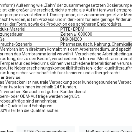
hnform) Außenring wie „Zahn“ der zusammengesetzten Dosierpumpe
t ist kein großer Unterschied, nichts mehr, als Auftrittentwurf ents
ierpumpe einzustellen ist. Dosierpumpe, die zusammengesetzte Mem
acht werden, ist im Prozess und in der Form für eine geringe Änderu
mteil der Form, sowie die Produktion des schöneren Endprodukts.
dukt-Material
PTFE+EPDM
tzungsdauer
Zeiten ≥1000000
öße
DN8-DN200
rauchs-Szenario
Pharmazeutisch, Nahrung, Chemikali
 Membran ist in direktem Kontakt mit dem Arbeitsmedium, und spezif
or man das Membranmaterial vorwählt. Verschiedene Arbeitsbedingunge
rüstung, die zu den Bedarf, verschiedene Arten von Membranmaterial
 Temperatur des Mediums können verschiedene Interaktionen verursa
rprüfte Nebenerscheinungskompatibilitätslisten- oder -qualitätsauftr
rüstung sicher, wirtschaftlich funktionieren und althergebracht.
er Service:
Das Verpacken ist neutrale Verpackung oder kundengebundene Verpac
Wir antworten Ihnen innerhalb 24 Stunden.
Wir versehen Sie auch mit gutem Kundendienst.
Soem- oder ODM-Aufträge werden begrüßt.
Probeaufträge sind annehmbar.
Hohe Qualität und Fabrikpreis.
100% stellten die Qualität sicher.
auten:
PTFE-Gummimembran
Meßausrüstungs-Gum