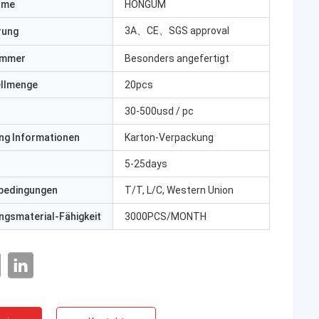
ame
HONGUM
3A、CE、SGS approval
erung
ummer
Besonders angefertigt
ellmenge
20pcs
30-500usd / pc
ng Informationen
Karton-Verpackung
5-25days
bedingungen
T/T, L/C, Western Union
gsmaterial-Fähigkeit
3000PCS/MONTH