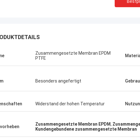
Bestpr
ODUKTDETAILS
Zusammengesetzte Membran EPDM
me
Materi
PTFE
rm
Besonders angefertigt
Gebrau
enschaften
Widerstand der hohen Temperatur
Nutzun
Linda.M
er Zusammenarbeit mit Hongum im
Zusammengesetzte Membran EPDM
,
Zusammenge
020 haben ihre Schiffs- und
vorheben
Kundengebundene zusammengesetzte Membran
rie-Schockdämpfer fehlerfreie
ng gezeigt.Gewährleistung eines