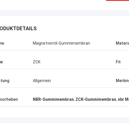
ODUKTDETAILS
me
Magnetventil-Gummimembran
Materi
ie
ZCK
Fit
stung
Allgemein
Merkm
vorheben
NBR-Gummimembran
,
ZCK-Gummimembran
,
nbr 
Linda.M
er Zusammenarbeit mit Hongum im
020 haben ihre Schiffs- und
rie-Schockdämpfer fehlerfreie
ng gezeigt.Gewährleistung eines