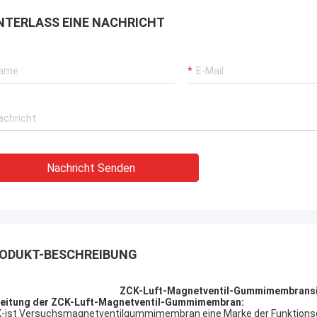
rbrochenen Betriebs unserer
NTERLASS EINE NACHRICHT
rane, Bagger-Antriebssysteme
G-Träger-Ausrüstung.
Nachricht Senden
ODUKT-BESCHREIBUNG
ZCK-Luft-Magnetventil-Gummimembransit
leitung der
ZCK-Luft-Magnetventil-Gummimembran:
-ist Versuchsmagnetventilgummimembran eine Marke der Funktion