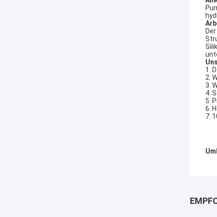
Anw
Pum
hyd
Arb
Der
Str
Sil
unt
Uns
1. 
2. 
3. 
4. 
5. 
6. 
7. 
Umb
EMPFO