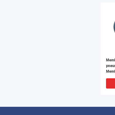
Memb
pneu
Memb
Masch