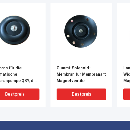
ran für die
Gummi-Solenoid-
Lan
matische
Membran für Membranart
Wid
ranpumpe QBY, die
Magnetventile
Ma
inerie übermittelt
für
En
Bestpreis
Bestpreis