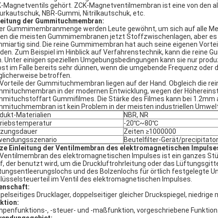
-Magnetventils gehört. ZCK-Magnetventilmembran ist eine von den a
urkautschuk, NBR-Gummi, Nitrilkautschuk, etc.
leitung der Gummituchmembran:
der Gummimembranmenge werden Leute gewöhnt, um sich auf alle Me
en die meisten Gummimembranen jetzt Stoffzwischenlagen, aber es gi
miartig sind. Die reine Gummimembran hat auch seine eigenen Vorte
den. Zum Beispiel im Hinblick auf Verfahrenstechnik, kann die rei
n. Unter einigen speziellen Umgebungsbedingungen kann sie nur produzi
bst im Falle bereits sehr dünnen, wenn die umgebende Frequenz oder 
licherweise betroffen.
 Vorteile der Gummituchmembran liegen auf der Hand. Obgleich die r
mituchmembran in der modernen Entwicklung, wegen der Höhereinstuf
mituchstoffart Gummifilmes. Die Stärke des Filmes kann bei 1.2mm 
mituchmembran ist kein Problem in der meisten industriellen Umwelt
dukt-Materialien
NBR, NR
riebstemperatur
-20℃~80℃
tzungsdauer
Zeiten ≥1000000
wendungsszenario
Beutelfilter-Gerät/precipitat
ze Einleitung der Ventilmembran des elektromagnetischen Impulse
 Ventilmembran des elektromagnetischen Impulses ist ein ganzes St
f, der benutzt wird, um die Druckluftrohrleitung oder das Lüftungsgitt
tungsentleerungslochs und des Bolzenlochs für örtlich festgelegte Un
lüsselsteuerteil im Ventil des elektromagnetischen Impulses.
enschaft:
pelseitiges Drucklager, doppelseitiger gleicher Druckspiegel, niedrig
ktion:
penfunktions-, -steuer- und -maßfunktion, vorgeschriebene Funktion