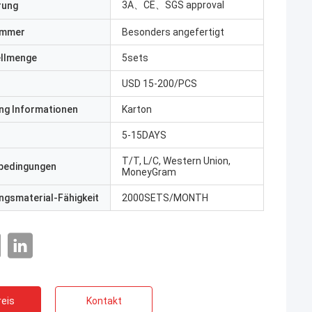
3A、CE、SGS approval
erung
ummer
Besonders angefertigt
ellmenge
5sets
USD 15-200/PCS
ng Informationen
Karton
5-15DAYS
T/T, L/C, Western Union,
bedingungen
MoneyGram
gsmaterial-Fähigkeit
2000SETS/MONTH
eis
Kontakt