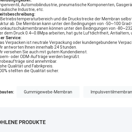
endungsgebiet:
penventil, Automobilindustrie, pneumatische Komponenten, Gasgeräte
raulische Industrie, etc.
eitsbeschreibung:
 Betriebstemperaturbereich und die Druckstrecke der Membran selbs
uktur ab. Die Membran kann unter den Bedingungen von -50~100 Grad C
ikonkautschukmembranen können unter den Bedingungen von -80~232
er dem Druck 0.4~0.8Mpa arbeiten, hat gute Luftdichtheit, Antialtern,
er Service:
Das Verpacken ist neutrale Verpackung oder kundengebundene Verpac
Wir antworten Ihnen innerhalb 24 Stunden.
Wir versehen Sie auch mit gutem Kundendienst.
Soem- oder ODM-Aufträge werden begrüßt.
Probeaufträge sind annehmbar.
Hohe Qualität und Fabrikpreis.
100% stellten die Qualität sicher.
auten:
Gummigewebe-Membran
Impulsventilmembra
HLENE PRODUKTE