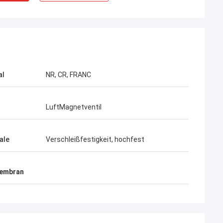
al
NR, CR, FRANC
LuftMagnetventil
ale
Verschleißfestigkeit, hochfest
Membran