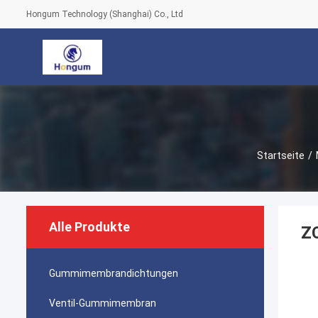
Hongum Technology (Shanghai) Co., Ltd
Startseite
/
Alle Produkte
ZC
Gummimembrandichtungen
Ventil-Gummimembran