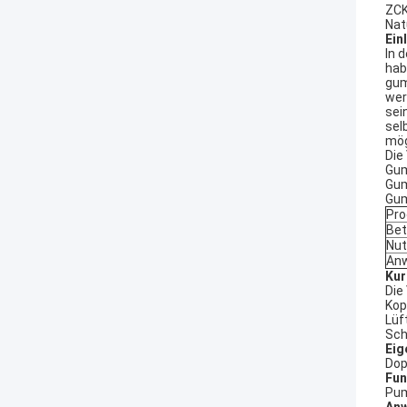
ZCK
Nat
Ein
In 
hab
gum
wer
sei
sel
mög
Die
Gum
Gum
Gum
Pro
Bet
Nu
An
Kur
Die
Kop
Lüf
Sch
Eig
Dop
Fun
Pum