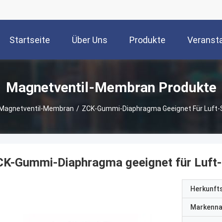
Startseite
Über Uns
Produkte
Veranst
Magnetventil-Membran Produkte
Magnetventil-Membran
/
ZCK-Gummi-Diaphragma Geeignet Für Luft-S
K-Gummi-Diaphragma geeignet für Luft-S
Herkunft
Markenn