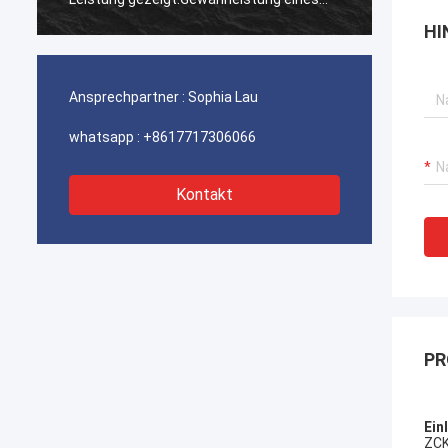
ununterbrochenen Betriebs unserer
ununte
HI
Hafenkrane, Bagger-Antriebssysteme
Hafenk
und LNG-Träger-Ausrüstung.
und LN
Ansprechpartner :
Sophia Lau
whatsapp :
+8617717306066
Kontakt
PR
Ein
ZCK