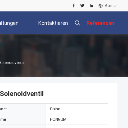
German
altungen
Kontaktieren
Referenzen
Sie Uns
olenoidventil
olenoidventil
sort
China
ame
HONGUM