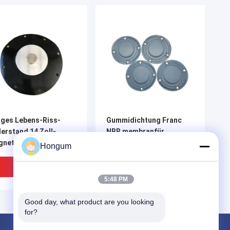
ges Lebens-Riss-
Gummidichtung Franc
erstand 14 Zoll-
NBR membranfür
gnetventil-Membran
Entstaubungs-
Hongum
 Kraftwerk-
Ausrüstungs-
tstaubung
Magnetventil-Membran
Bestpreis
Bestpreis
5:48 PM
Good day, what product are you looking 
for?