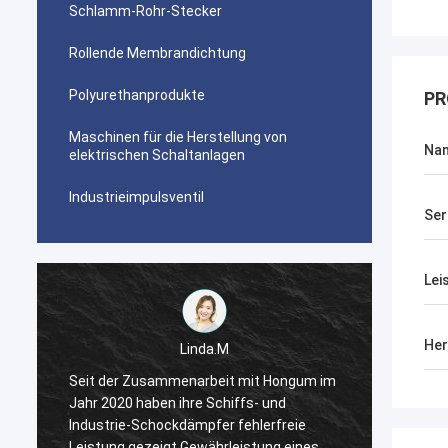
Schlamm-Rohr-Stecker
Rollende Membrandichtung
Polyurethanprodukte
PR
Maschinen für die Herstellung von
Na
elektrischen Schaltanlagen
Industrieimpulsventil
Ser
Lei
Her
Linda.M
m
Seit der Zusammenarbeit mit Hongum im
Seit d
Jahr 2020 haben ihre Schiffs- und
Jahr 2
Industrie-Schockdämpfer fehlerfreie
Indust
Leistung gezeigt.Gewährleistung eines
Leistu