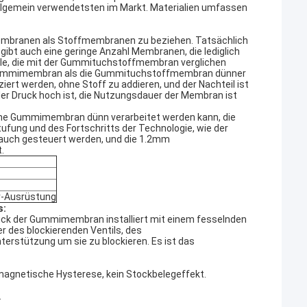
llgemein verwendetsten im Markt. Materialien umfassen
mbranen als Stoffmembranen zu beziehen. Tatsächlich
bt auch eine geringe Anzahl Membranen, die lediglich
ile, die mit der Gummituchstoffmembran verglichen
ne Gummimembran als die Gummituchstoffmembran dünner
ert werden, ohne Stoff zu addieren, und der Nachteil ist
der Druck hoch ist, die Nutzungsdauer der Membran ist
eine Gummimembran dünn verarbeitet werden kann, die
ung und des Fortschritts der Technologie, wie der
auch gesteuert werden, und die 1.2mm
.
or-Ausrüstung
s:
ück der Gummimembran installiert mit einem fesselnden
er des blockierenden Ventils, des
terstützung um sie zu blockieren. Es ist das
e magnetische Hysterese, kein Stockbelegeffekt.
.