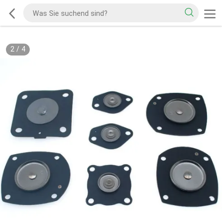
2
/
4