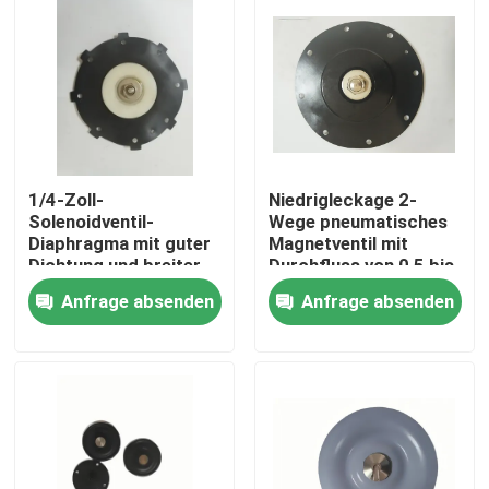
1/4-Zoll-
Niedrigleckage 2-
Solenoidventil-
Wege pneumatisches
Diaphragma mit guter
Magnetventil mit
Dichtung und breiter
Durchfluss von 0,5 bis
Verbindung
5 Lmin im
Anfrage absenden
Anfrage absenden
Größenbereich 1/4-
pneumatischen
Zoll bis 2-Zoll für
System
Zu Hause
vielseitig
Produkte
Über uns