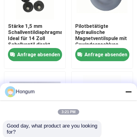
Werksbesichtigung
Stärke 1,5 mm
Pilotbetätigte
Schallventildiaphragma
hydraulische
Qualitätskontrolle
Ideal für 14 Zoll
Magnetventilspule mit
Schallventil direkt
Gewindeanschluss,
wirkender Pilot
konstruiert für
Anfrage absenden
Anfrage absenden
Neuigkeiten
betriebener Ventil Typ
Leistung in der
Verwendung
hydraulischen
Kreislaufsteuerung
Rechtssachen
Hongum
Bitte um ein Angebot
3:21 PM
Gummimembrandichtungen
Good day, what product are you looking 
for?
1/4 Zoll bis 2 Zoll
Niedrig-Leckage-
Ventil-Gummimembran