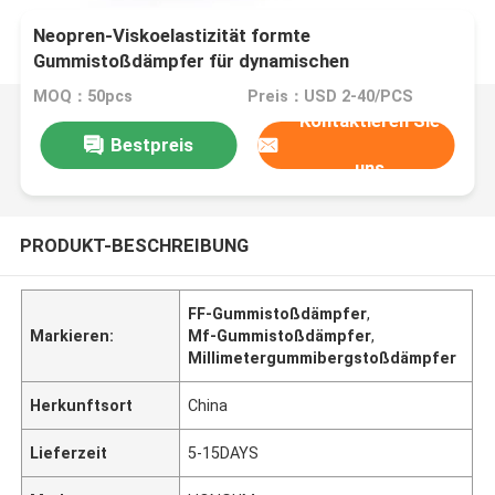
Neopren-Viskoelastizität formte
Gummistoßdämpfer für dynamischen
Deformations-Stoßdämpfer
MOQ：50pcs
Preis：USD 2-40/PCS
Kontaktieren Sie
Bestpreis
uns
PRODUKT-BESCHREIBUNG
FF-Gummistoßdämpfer
,
Markieren:
Mf-Gummistoßdämpfer
,
Millimetergummibergstoßdämpfer
Herkunftsort
China
Lieferzeit
5-15DAYS