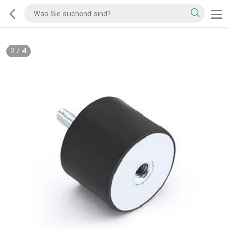
2
/
4