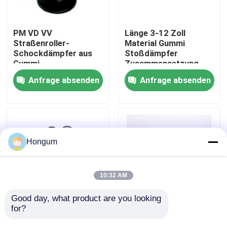
Werksbesichtigung
PM VD VV
Länge 3-12 Zoll
Straßenroller-
Material Gummi
Schockdämpfer aus
Stoßdämpfer
Qualitätskontrolle
Gummi
Zusammensetzung
Elastomer Typ und
Anfrage absenden
Anfrage absenden
elastische Lösung für
Neuigkeiten
den
Temperaturbereich
von -40 °C bis 100 °C
Rechtssachen
Hongum
Bitte um ein Angebot
10:32 AM
Gummimembrandichtungen
Good day, what product are you looking 
for?
Kautschukstoßabsorber
Schlagdämpfer für
Härte Durometer-
schwarzes Material
Ventil-Gummimembran