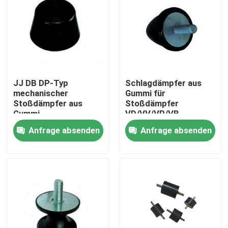
JJ DB DP-Typ
Schlagdämpfer aus
mechanischer
Gummi für
Stoßdämpfer aus
Stoßdämpfer
Gummi
VD/VV/VP/VB
Anfrage absenden
Anfrage absenden
Zu Hause
Produkte
Über uns