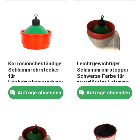
Korrosionsbeständige
Leichtgewichtiger
Schlammrohrstecker
Schlammrohrstopper
für
Schwarze Farbe für
Hochdruckanwendungen
zuverlässige Leistung
Anfrage absenden
Anfrage absenden
Zu Hause
Produkte
Über uns