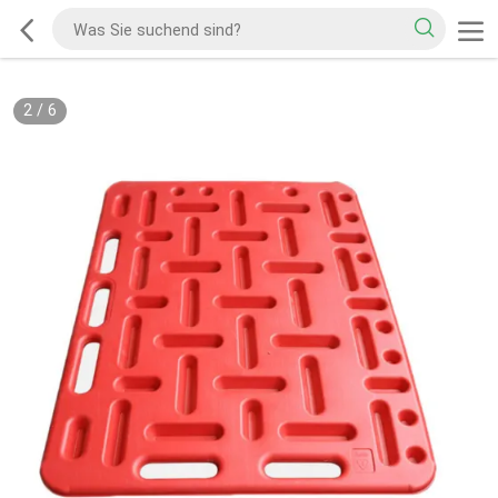
2
/
6