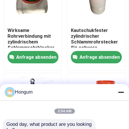
Werksbesichtigung
Wirksame
Kautschukfester
Qualitätskontrolle
Rohrverbindung mit
zylindrischer
zylindrischem
Schlammrohrstecker
Schlammrohrblocker
für schwere
Neuigkeiten
Korrosionsbeständig
Umgebungen
Anfrage absenden
Anfrage absenden
Rechtssachen
Bitte um ein Angebot
Hongum
Gummimembrandichtungen
2:54 AM
Good day, what product are you looking 
Ventil-Gummimembran