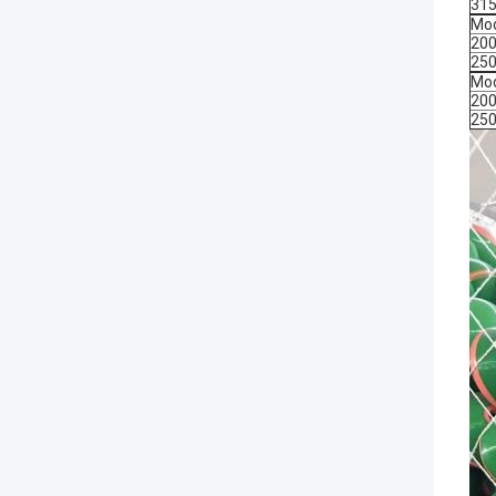
31
Mod
20
25
Mod
20
25