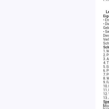
L
Eig
• E
• D
Geb
• S
Die
Ver
Sch
Sch
1. 
2. 
3. 
4. 
5. 
6. 
7. 
8. 
9. 
10.
11.
12.
13. 
Spe
Mod