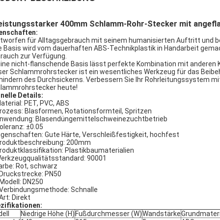
eistungsstarker 400mm Schlamm-Rohr-Stecker mit angeflan
enschaften:
ntworfen für Alltagsgebrauch mit seinem humanisierten Auftritt und
ie Basis wird vom dauerhaften ABS-Technikplastik in Handarbeit gemac
rauch zur Verfügung.
eine nicht-flanschende Basis lässt perfekte Kombination mit andere
ser Schlammrohrstecker ist ein wesentliches Werkzeug für das Beibeh
hindern des Durchsickerns. Verbessern Sie Ihr Rohrleitungssystem m
lammrohrstecker heute!
nelle Details:
Material: PET, PVC, ABS
Prozess: Blasformen, Rotationsformteil, Spritzen
Anwendung: Blasendüngemittelschweinezuchtbetrieb
Toleranz: ±0.05
Eigenschaften: Gute Härte, Verschleißfestigkeit, hochfest
Produktbeschreibung: 200mm
Produktklassifikation: Plastikbaumaterialien
Werkzeugqualitätsstandard: 90001
Farbe: Rot, schwarz
 Druckstrecke: PN50
 Modell: DN250
 Verbindungsmethode: Schnalle
Art: Direkt
zifikationen:
ell
Niedrige Höhe (H)
Fußdurchmesser (W)
Wandstärke
Grundmateri