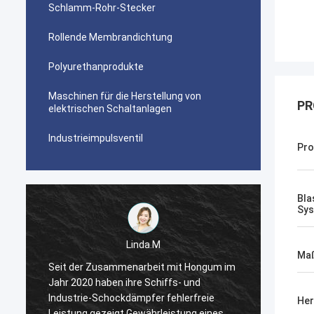
Schlamm-Rohr-Stecker
Rollende Membrandichtung
Polyurethanprodukte
Maschinen für die Herstellung von
PR
elektrischen Schaltanlagen
Industrieimpulsventil
Pr
Bla
Sy
Linda.M
Ma
Seit der Zusammenarbeit mit Hongum im
Seit der Z
Jahr 2020 haben ihre Schiffs- und
Jahr 2020 h
Industrie-Schockdämpfer fehlerfreie
Industrie-S
Her
Leistung gezeigt.Gewährleistung eines
Leistung ge