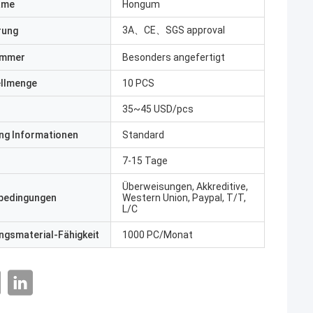
ame
Hongum
3A、CE、SGS approval
erung
ummer
Besonders angefertigt
ellmenge
10 PCS
35~45 USD/pcs
ng Informationen
Standard
7-15 Tage
Überweisungen, Akkreditive,
bedingungen
Western Union, Paypal, T/T,
L/C
gsmaterial-Fähigkeit
1000 PC/Monat