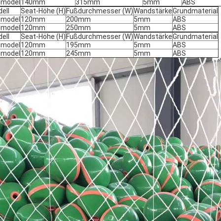
5model
140mm
315mm
5mm
ABS
ell
Seat-Höhe (H)
Fußdurchmesser (W)
Wandstärke
Grundmaterial
0model
120mm
200mm
5mm
ABS
0model
120mm
250mm
5mm
ABS
ell
Seat-Höhe (H)
Fußdurchmesser (W)
Wandstärke
Grundmaterial
0model
120mm
195mm
5mm
ABS
0model
120mm
245mm
5mm
ABS