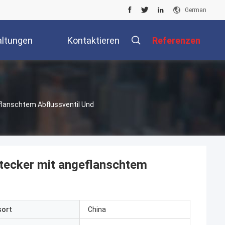
German
altungen
Kontaktieren
Referenzen
Sie Uns
lanschtem Abflussventil Und
ecker mit angeflanschtem
sort
China