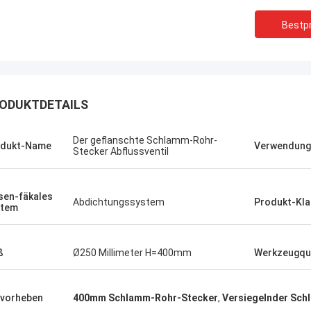
Bestpr
ODUKTDETAILS
Der geflanschte Schlamm-Rohr-
odukt-Name
Verwendung
Stecker Abflussventil
sen-fäkales
Abdichtungssystem
Produkt-Klas
stem
Linda.M
ß
Ø250 Millimeter H=400mm
Werkzeugqu
usammenarbeit mit Hongum im
aben ihre Schiffs- und
chockdämpfer fehlerfreie
vorheben
400mm Schlamm-Rohr-Stecker
,
Versiegelnder Sch
zeigt.Gewährleistung eines