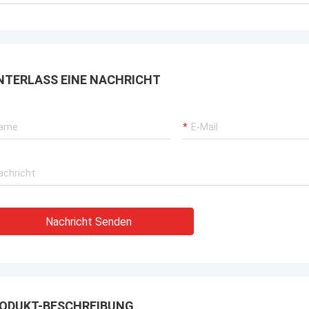
henen Betriebs unserer
, Bagger-Antriebssysteme
ger-Ausrüstung.
NTERLASS EINE NACHRICHT
Nachricht Senden
ODUKT-BESCHREIBUNG