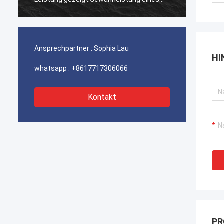
ununterbrochenen Betriebs unserer
ununterbroc
Hafenkrane, Bagger-Antriebssysteme
Hafenkrane
und LNG-Träger-Ausrüstung.
und LNG-Trä
Ansprechpartner :
Sophia Lau
HI
whatsapp :
+8617717306066
Kontakt
PR