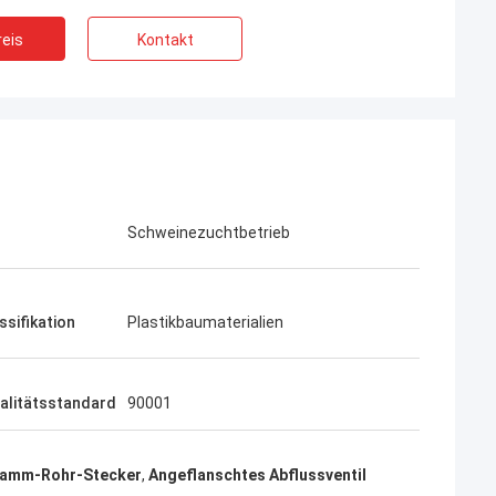
eis
Kontakt
Schweinezuchtbetrieb
sifikation
Plastikbaumaterialien
alitätsstandard
90001
lamm-Rohr-Stecker
,
Angeflanschtes Abflussventil