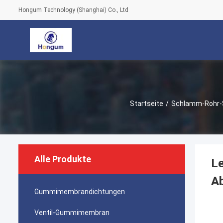
Hongum Technology (Shanghai) Co., Ltd
Startseite
/
Schlamm-Rohr-
Alle Produkte
L
Ab
Gummimembrandichtungen
Ventil-Gummimembran