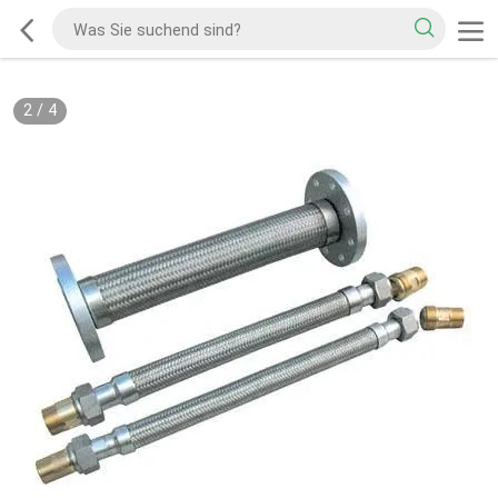
2
/
4