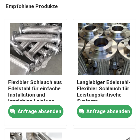
Empfohlene Produkte
Flexibler Schlauch aus
Langlebiger Edelstahl-
Edelstahl für einfache
Flexibler Schlauch für
Installation und
Leistungskritische
Zu Hause
langlebige Leistung
Systeme
Anfrage absenden
Anfrage absenden
Produkte
Über uns