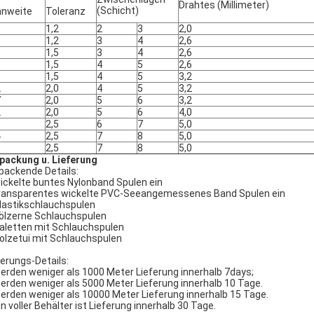
Drahtes (Millimeter)
(Schicht)
nweite
Toleranz
1,2
2
3
2,0
1,2
3
4
2,6
1,5
3
4
2,6
1,5
4
5
2,6
1,5
4
5
3,2
2
2,0
4
5
3,2
7
2,0
5
6
3,2
2
2,0
5
6
4,0
3
2,5
6
7
5,0
4
2,5
7
8
5,0
5
2,5
7
8
5,0
packung u. Lieferung
packende Details:
wickelte buntes Nylonband Spulen ein
transparentes wickelte PVC-Seeangemessenes Band Spulen ein
Plastikschlauchspulen
hölzerne Schlauchspulen
Paletten mit Schlauchspulen
Holzetui mit Schlauchspulen
ferungs-Details:
werden weniger als 1000 Meter Lieferung innerhalb 7days;
werden weniger als 5000 Meter Lieferung innerhalb 10 Tage.
werden weniger als 10000 Meter Lieferung innerhalb 15 Tage.
Ein voller Behälter ist Lieferung innerhalb 30 Tage.