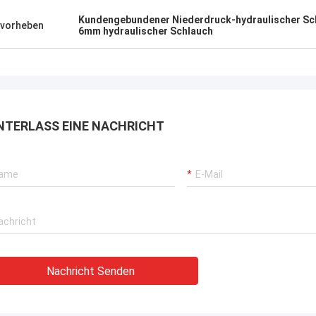
rbrochenen Betriebs unserer
Kundengebundener Niederdruck-hydraulischer Sc
vorheben
rane, Bagger-Antriebssysteme
6mm hydraulischer Schlauch
G-Träger-Ausrüstung.
NTERLASS EINE NACHRICHT
Nachricht Senden