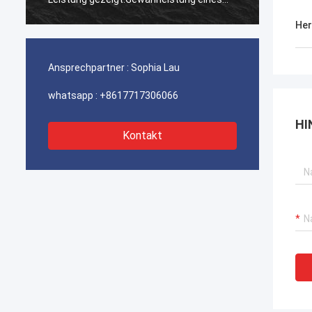
ununterbrochenen Betriebs unserer
ununte
Her
Hafenkrane, Bagger-Antriebssysteme
Hafenk
und LNG-Träger-Ausrüstung.
und LN
Ansprechpartner :
Sophia Lau
whatsapp :
+8617717306066
HI
Kontakt