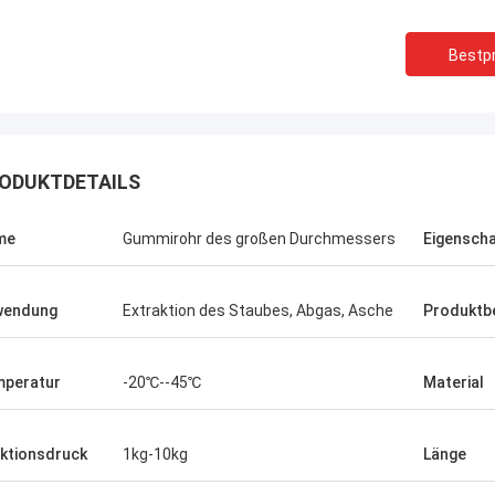
Bestpr
ODUKTDETAILS
me
Gummirohr des großen Durchmessers
Eigensch
wendung
Extraktion des Staubes, Abgas, Asche
Produktb
peratur
-20℃--45℃
Material
Linda.M
er Zusammenarbeit mit Hongum im
020 haben ihre Schiffs- und
ktionsdruck
1kg-10kg
Länge
rie-Schockdämpfer fehlerfreie
ng gezeigt.Gewährleistung eines