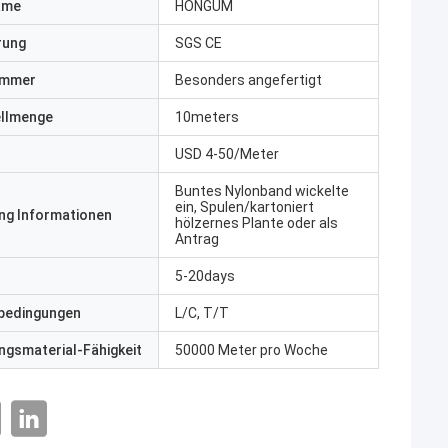
ame
HONGUM
erung
SGS CE
ummer
Besonders angefertigt
ellmenge
10meters
USD 4-50/Meter
Buntes Nylonband wickelte
ein, Spulen/kartoniert
ng Informationen
hölzernes Plante oder als
Antrag
5-20days
bedingungen
L/C, T/T
gsmaterial-Fähigkeit
50000 Meter pro Woche