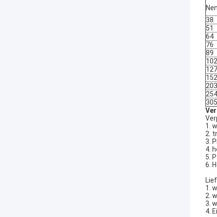
Nen
38
51
64
76
89
10
12
15
20
25
30
Ver
Ver
1. 
2. 
3. 
4. 
5. 
6. 
Lie
1. 
2. 
3. 
4. 