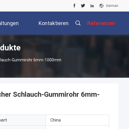
German
altungen
Kontaktieren
Referenzen
odukte
Sie Uns
Schlauch-Gummirohr 6mm-1000mm
cher Schlauch-Gummirohr 6mm-
sort
China