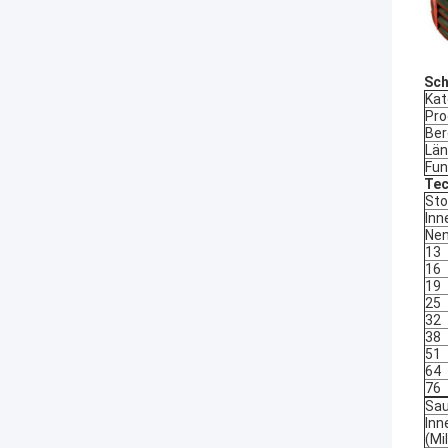
Sch
Kat
Pro
Ber
Län
Fun
Tec
Sto
Inn
Nen
13
16
19
25
32
38
51
64
76
Sau
Inn
(Mi