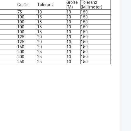
Größe
Toleranz
Größe
Toleranz
(M)
(Millimeter)
75
10
10
150
100
15
10
150
100
15
10
150
100
15
10
150
100
15
10
150
125
20
10
150
125
20
10
150
150
20
10
150
200
25
10
150
200
25
10
150
250
25
10
150