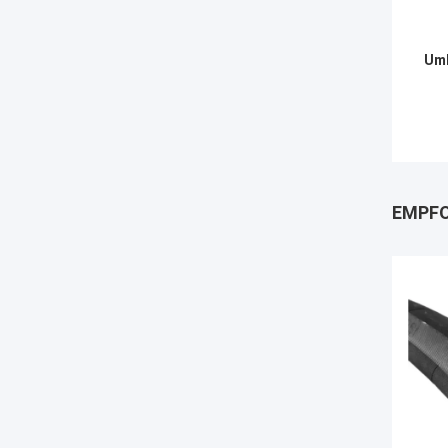
Umb
EMPFO