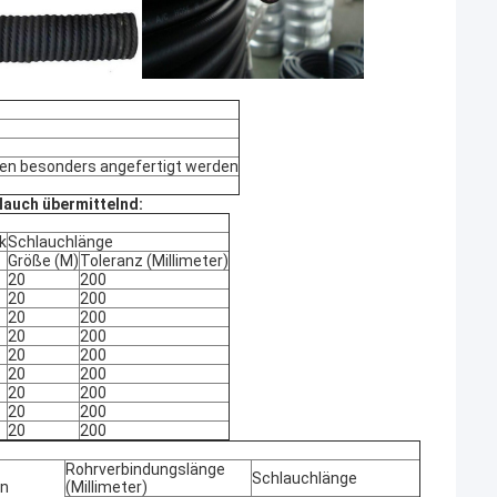
en besonders angefertigt werden
lauch übermittelnd:
k
Schlauchlänge
Größe (M)
Toleranz (Millimeter)
20
200
20
200
20
200
20
200
20
200
20
200
20
200
20
200
20
200
Rohrverbindungslänge
Schlauchlänge
en
(Millimeter)