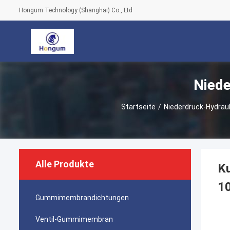
Hongum Technology (Shanghai) Co., Ltd
Niede
Startseite
/
Niederdruck-Hydrau
Alle Produkte
K
1
Gummimembrandichtungen
Ventil-Gummimembran