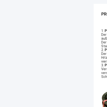
PR
1.
P
Der
äuß
Der
Sta
2.
P
Der
Hit
vie
3.
P
Ver
ver
Sch