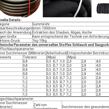
nelle Details:
egorie
Gummirohr
duktbeschreibungen
6mm-1000mm
eich der Anwendung
Extraktion des Staubes, Abgas, Asche
gen-Größe
Kann entsprechend der Technik von Anforderung
ktions-Druck
1kg-10kg
hnische Parameter des universellen Stoffes Schlauch und Saugsch
ffschlauchparameter
erer Durchmesser (Millimeter)
Arbeitsdruck
Entsprechender Berstdruc
nweite
Toleranz
(Mpa)
(Mpa)
0,8
0,5
0,7
1,0
2,0
2,8
4,0
0,8
0,5
0,7
1,0
2,0
2,8
4,0
0,8
0,5
0,7
1,0
2,0
2,8
4,0
0,8
0,5
0,7
1,0
2,0
2,8
4,0
1,2
0,3
0,5
0,7
1,2
2,0
2,8
1,2
0,3
0,5
0,7
1,2
2,0
2,8
1,2
0,3
0,5
0,7
1,2
2,0
2,8
1,5
0,3
0,5
0,7
1,2
2,0
2,8
1,5
0,3
0,5
0,7
1,2
2,0
2,8
gschlauchparameter
erer Durchmesser
Zahl von
llimeter)
Durchmesser des gewunden
Zwischenlagen