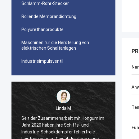
Schlamm-Rohr-Stecker
Rollende Membrandichtung
Polyurethanprodukte
Maschinen für die Herstellung von
elektrischen Schaltanlagen
PR
Industrieimpulsventil
Na
An
Tem
Linda.M
m
Seit der Zusammenarbeit mit Hongum im
Seit d
Jahr 2020 haben ihre Schiffs- und
Jahr 2
Fun
Industrie-Schockdämpfer fehlerfreie
Indust
Leistung gezeigt.Gewährleistung eines
Leistu