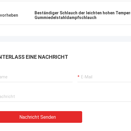
rbrochenen Betriebs unserer
rane, Bagger-Antriebssysteme
Beständiger Schlauch der leichten hohen Temper
vorheben
Gummiedelstahldampfschlauch
G-Träger-Ausrüstung.
NTERLASS EINE NACHRICHT
Nachricht Senden