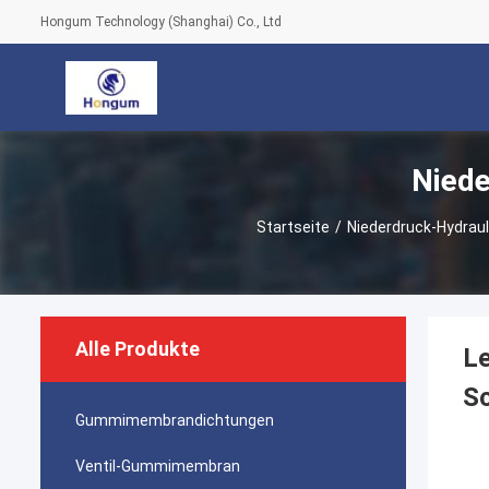
Hongum Technology (Shanghai) Co., Ltd
Niede
Startseite
/
Niederdruck-Hydrau
Alle Produkte
L
Sc
Gummimembrandichtungen
Ventil-Gummimembran