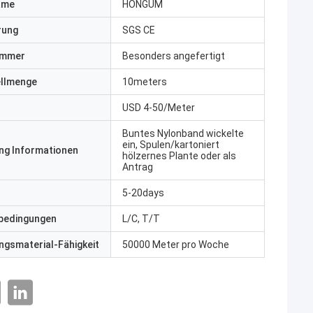
ame
HONGUM
erung
SGS CE
ummer
Besonders angefertigt
ellmenge
10meters
USD 4-50/Meter
Buntes Nylonband wickelte
ein, Spulen/kartoniert
ng Informationen
hölzernes Plante oder als
Antrag
5-20days
bedingungen
L/C, T/T
gsmaterial-Fähigkeit
50000 Meter pro Woche