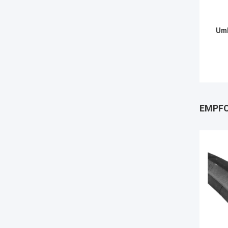
Umb
EMPFO