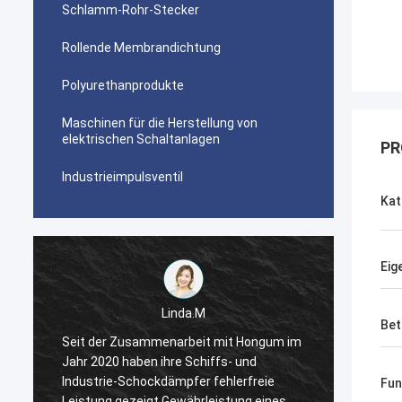
Schlamm-Rohr-Stecker
Rollende Membrandichtung
Polyurethanprodukte
Maschinen für die Herstellung von
elektrischen Schaltanlagen
PR
Industrieimpulsventil
Kat
Eig
Linda.M
Bet
m
Seit der Zusammenarbeit mit Hongum im
Seit d
Jahr 2020 haben ihre Schiffs- und
Jahr 2
Industrie-Schockdämpfer fehlerfreie
Indust
Fun
Leistung gezeigt.Gewährleistung eines
Leistu