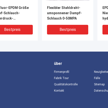
Fluor-EPDM Größe
Flexibler Stahldraht-
EP
f-Schlauch-
umsponnener Dampf-
Nie
erdruck-
Schlauch 0-50MPA
hyd
aulische des
hoh
auch-6mm-1000mm
bes
Bestpreis
Bestpreis
über
Firmenprofil
Neuigkeite
Fabrik Tour
Fälle
Qualitätskontrolle
Sitemap
Kontakt
Datensch
ibelüftungs-
6mm-1000mm Staub-
Ku
gte teleskopischer
Extraktions-
Nie