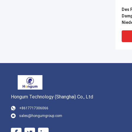
Des 
Damp
Nied
hydr
Schl
Hongum Technology (Shanghai) Co., Ltd
+8617717306066
sales@hongumgroup.com
Gumm
ferti