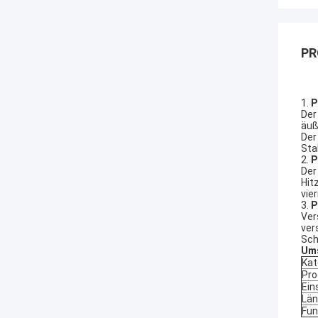
PR
1.
P
Der
äuß
Der
Sta
2.
P
Der
Hit
vie
3.
P
Ver
ver
Sch
Ums
Kat
Pro
Ein
Län
Fun