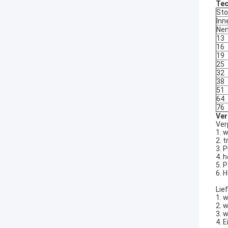
Tec
Sto
Inn
Nen
13
16
19
25
32
38
51
64
76
Ver
Ver
1. 
2. 
3. 
4. 
5. 
6. 
Lie
1. 
2. 
3. 
4. 