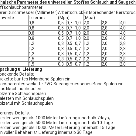
hnische Parameter des universellen Stoffes Schlauch und Saugsch
ffschlauchparameter
erer Durchmesser (Millimeter)
Arbeitsdruck
Entsprechender Berstdruc
nweite
Toleranz
(Mpa)
(Mpa)
0,8
0,5
0,7
1,0
2,0
2,8
4,0
0,8
0,5
0,7
1,0
2,0
2,8
4,0
0,8
0,5
0,7
1,0
2,0
2,8
4,0
0,8
0,5
0,7
1,0
2,0
2,8
4,0
1,2
0,3
0,5
0,7
1,2
2,0
2,8
1,2
0,3
0,5
0,7
1,2
2,0
2,8
1,2
0,3
0,5
0,7
1,2
2,0
2,8
1,5
0,3
0,5
0,7
1,2
2,0
2,8
1,5
0,3
0,5
0,7
1,2
2,0
2,8
packung u. Lieferung
packende Details:
wickelte buntes Nylonband Spulen ein
transparentes wickelte PVC-Seeangemessenes Band Spulen ein
Plastikschlauchspulen
hölzerne Schlauchspulen
Paletten mit Schlauchspulen
Holzetui mit Schlauchspulen
ferungs-Details:
werden weniger als 1000 Meter Lieferung innerhalb 7days;
werden weniger als 5000 Meter Lieferung innerhalb 10 Tage.
werden weniger als 10000 Meter Lieferung innerhalb 15 Tage.
Ein voller Behälter ist Lieferung innerhalb 30 Tage.