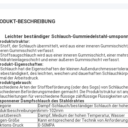
ODUKT-BESCHREIBUNG
Leichter beständiger Schlauch-Gummiedelstahl-umspon
roduktstruktur:
 Stoff, der Schlauch übermittelt, wird aus einer inneren Gummischich
eren Gummischicht verfasst.
 Stoffsaugschlauch wird aus einer inneren Gummischicht, einer mehr
hldrahteinlageschicht und einer äußeren Gummischicht verfasst.
rodukt-Eigenschaften:
 Schlauch hat die Eigenschaften der kleinen Außendurchmessertoler
zebeständigkeit, des leichten, weichen und dauerhaften Schlauchkörpe
rmal der Arbeitsdruck.
roduktgebrauch:
schiedene Arten der Stoffbeförderung (oder des Sogs) von Schläuch
schiedenen Beförderungsmedien gemacht. Die Produktstruktur ist ang
lauchleitungen für verschiedene flüssige zähflüssige Flüssigkeiten un
ponnener Dampfschlauch des Stahldrahtes
egorie
Dampf-Schlauch/beständiger Schlauch der hoh
duktbeschreibungen
6mm-102mm
satzbereich
Dampf, Medium der hohen Temperatur, Wasser
gen-Größe
Kann entsprechend der Technik von Anforderung
ktions-Druck
0-50MPA