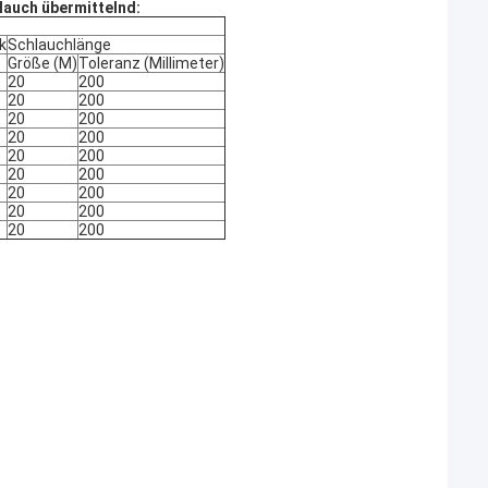
lauch übermittelnd:
k
Schlauchlänge
Größe (M)
Toleranz (Millimeter)
20
200
20
200
20
200
20
200
20
200
20
200
20
200
20
200
20
200