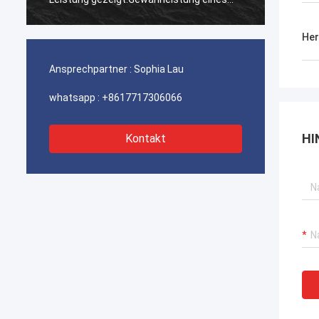
ununterbrochenen Betriebs unserer
ununte
Hafenkrane, Bagger-Antriebssysteme
Hafenk
Her
und LNG-Träger-Ausrüstung.
und LN
Ansprechpartner :
Sophia Lau
whatsapp :
+8617717306066
HI
Kontakt