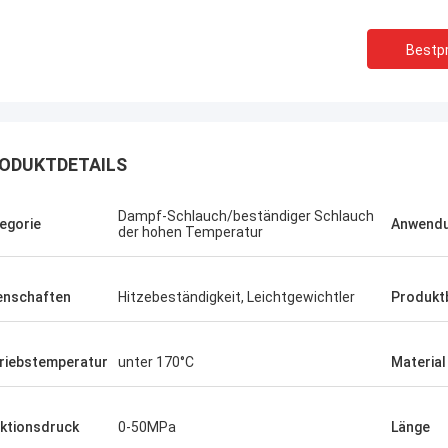
Bestpr
ODUKTDETAILS
Dampf-Schlauch/beständiger Schlauch
egorie
Anwend
der hohen Temperatur
enschaften
Hitzebeständigkeit, Leichtgewichtler
Produkt
Linda.M
riebstemperatur
unter 170°C
Material
er Zusammenarbeit mit Hongum im
020 haben ihre Schiffs- und
rie-Schockdämpfer fehlerfreie
ktionsdruck
0-50MPa
Länge
ng gezeigt.Gewährleistung eines