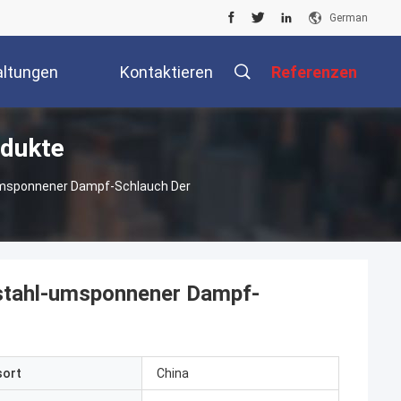
German
altungen
Kontaktieren
Referenzen
odukte
Sie Uns
Umsponnener Dampf-Schlauch Der
stahl-umsponnener Dampf-
sort
China