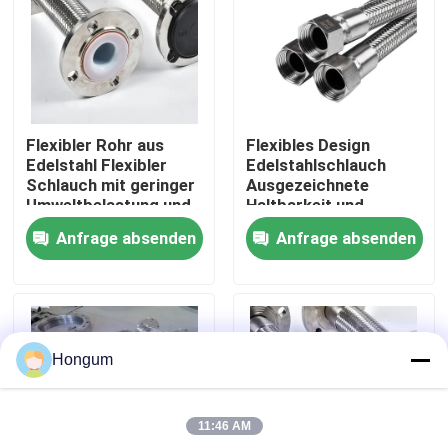
Werksbesichtigung
Qualitätskontrolle
Flexibler Rohr aus
Flexibles Design
Edelstahl Flexibler
Edelstahlschlauch
Neuigkeiten
Schlauch mit geringer
Ausgezeichnete
Umweltbelastung und
Haltbarkeit und
flexibel
Vielseitigkeit
Anfrage absenden
Anfrage absenden
Rechtssachen
Bitte um ein Angebot
Hongum
Gummimembrandichtungen
11:46 AM
Ventil-Gummimembran