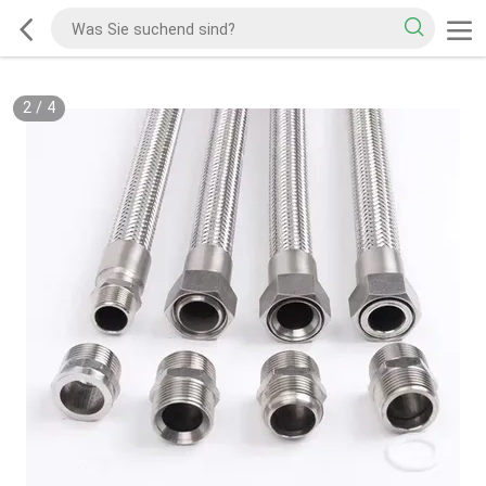
2
/
4