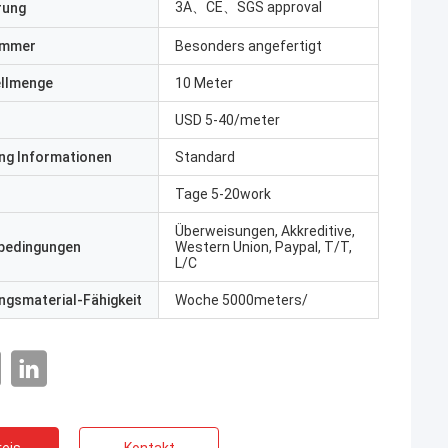
3A、CE、SGS approval
erung
ummer
Besonders angefertigt
ellmenge
10 Meter
USD 5-40/meter
ng Informationen
Standard
Tage 5-20work
Überweisungen, Akkreditive,
bedingungen
Western Union, Paypal, T/T,
L/C
gsmaterial-Fähigkeit
Woche 5000meters/