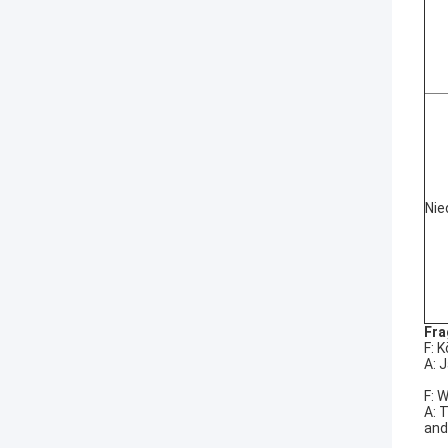
Nie
Fra
F: 
A: 
F: 
A: 
and