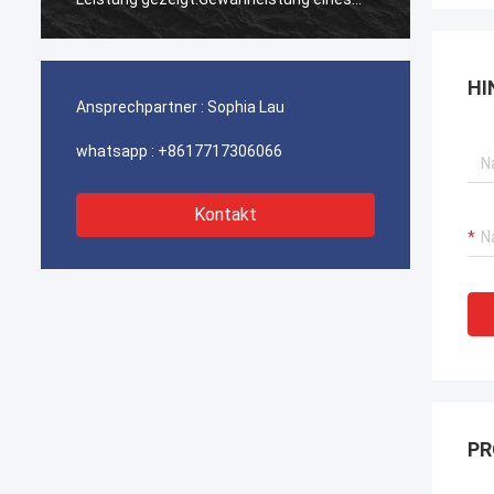
ununterbrochenen Betriebs unserer
ununte
Hafenkrane, Bagger-Antriebssysteme
Hafenk
und LNG-Träger-Ausrüstung.
und LN
HI
Ansprechpartner :
Sophia Lau
whatsapp :
+8617717306066
Kontakt
PR