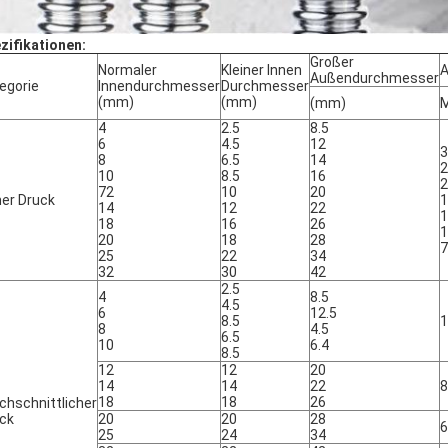
zifikationen:
Großer
Normaler
Kleiner Innen
A
Außendurchmesser
egorie
Innendurchmesser
Durchmesser
(mm)
(mm)
(mm)
4
2.5
8.5
6
4.5
12
3
8
6.5
14
2
10
8.5
16
2
72
10
20
er Druck
1
14
12
22
1
18
16
26
1
20
18
28
7
25
22
34
32
30
42
2.5
4
8.5
4.5
6
12.5
8.5
1
8
4.5
6.5
10
6.4
8.5
12
12
20
14
14
22
8
18
18
26
chschnittlicher
ck
20
20
28
6
25
24
34