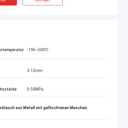
eis
Kontakt
bstemperatur
-196~500℃
3-12mm
hsstärke
0-50MPa
Schlauch aus Metall mit geflochtenen Maschen
,