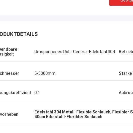
Bestpr
ODUKTDETAILS
wendbare
Umsponnenes Rohr General-Edelstahl 304
Betrie
ssigkeit
rchmesser
5-5000mm
Stärke
bungskoeffizient
0,1
Abbruc
Linda.M
Edelstahl 304 Metall-Flexible Schlauch
,
Flexibler 
er Zusammenarbeit mit Hongum im
vorheben
40cm Edelstahl-Flexibler Schlauch
020 haben ihre Schiffs- und
rie-Schockdämpfer fehlerfreie
ng gezeigt.Gewährleistung eines