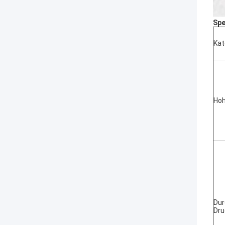
Spe
Kat
Hoh
Dur
Dru