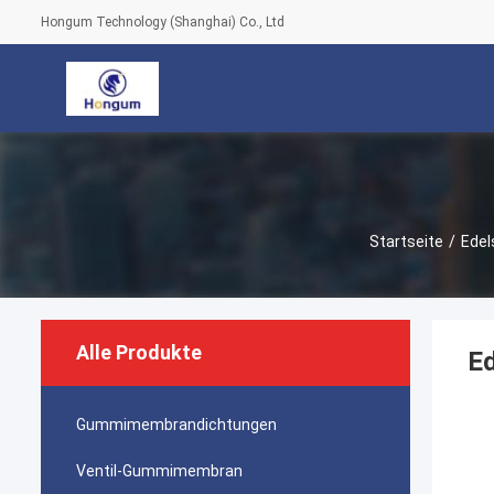
Hongum Technology (Shanghai) Co., Ltd
Startseite
/
Edel
Alle Produkte
Ed
Gummimembrandichtungen
Ventil-Gummimembran