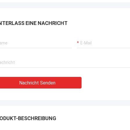
rbrochenen Betriebs unserer
rane, Bagger-Antriebssysteme
G-Träger-Ausrüstung.
NTERLASS EINE NACHRICHT
Nachricht Senden
ODUKT-BESCHREIBUNG