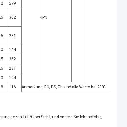
.0
579
.5
362
4PN
.6
231
.0
144
.5
362
.6
231
.0
144
.8
116
Anmerkung: PN, PS, Pb sind alle Werte bei 20°C
rung gezahlt), L/C bei Sicht, und andere Sie lebensfähig,