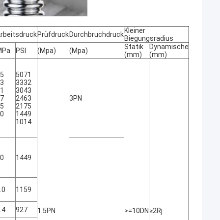
Kleiner
rbeitsdruck
Prüfdruck
Durchbruchdruck
Biegungsradius
Statik
Dynamische
MPa
PSI
(Mpa)
(Mpa)
(mm)
(mm)
5
5071
3
3332
1
3043
7
2463
3PN
5
2175
0
1449
1014
0
1449
.0
1159
.4
927
1.5PN
>=10DN
≥2Rj