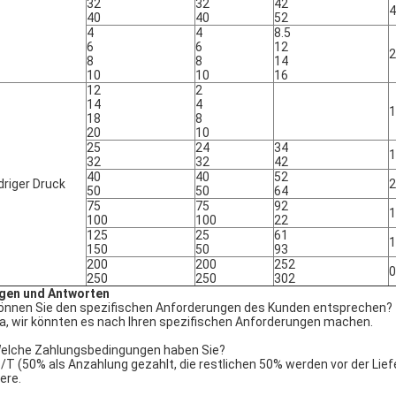
32
32
42
4
40
40
52
4
4
8.5
6
6
12
2
8
8
14
10
10
16
12
2
14
4
1
18
8
20
10
25
24
34
1
32
32
42
40
40
52
driger Druck
2
50
50
64
75
75
92
1
100
100
22
125
25
61
1
150
50
93
200
200
252
0
250
250
302
gen und Antworten
Können Sie den spezifischen Anforderungen des Kunden entsprechen?
Ja, wir könnten es nach Ihren spezifischen Anforderungen machen.
Welche Zahlungsbedingungen haben Sie?
T/T (50% als Anzahlung gezahlt, die restlichen 50% werden vor der Liefe
ere.