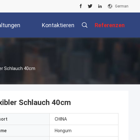
German
altungen
Kontaktieren
Referenzen
Sie Uns
bler Schlauch 40cm
exibler Schlauch 40cm
sort
CHINA
ame
Hongum