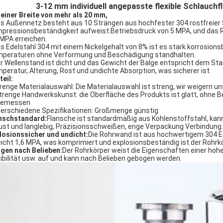
3-12 mm individuell angepasste flexible Schlauc
 einer Breite von mehr als 20 mm,
as Außennetz besteht aus 10 Strängen aus hochfester 304 rostfreier 
pressionsbeständigkeit aufweist.Betriebsdruck von 5 MPA, und das 
 MPA erreichen.
us Edelstahl 304 mit einem Nickelgehalt von 8% ist es stark korrosio
peraturen ohne Verformung und Beschädigung standhalten.
er Wellenstand ist dicht und das Gewicht der Bälge entspricht dem Sta
peratur, Alterung, Rost und undichte Absorption, was sicherer ist.
teil:
renge Materialauswahl: Die Materialauswahl ist streng, wir weigern u
strenge Handwerkskunst: die Oberfläche des Produkts ist glatt, ohne B
gemessen
Verschiedene Spezifikationen: Großmenge günstig
nschstandard:
Flansche ist standardmäßig aus Kohlenstoffstahl, kann
ust und langlebig, Präzisionsschweißen, enge Verpackung Verbindung.
losionssicher und undicht:
Die Rohrwand ist aus hochwertigem 304 Ede
eicht 1,6 MPA, was komprimiert und explosionsbeständig ist.der Rohrkör
gen nach Belieben:
Der Rohrkörper weist die Eigenschaften einer hoh
xibilität usw. auf und kann nach Belieben gebogen werden.