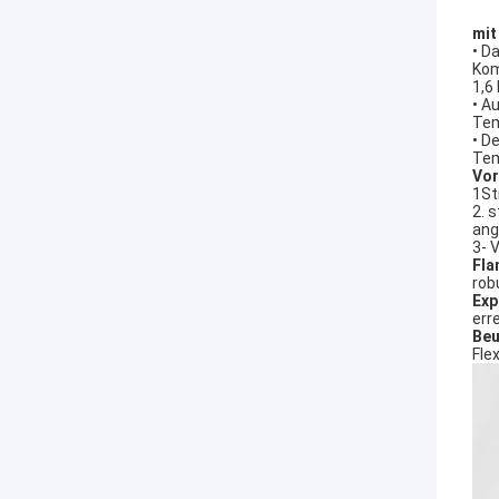
mit
• D
Kom
1,6
• A
Tem
• D
Tem
Vor
1St
2. 
an
3- 
Fla
rob
Exp
err
Beu
Fle