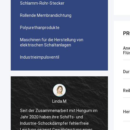
Schlamm-Rohr-Stecker
Rollende Membrandichtung
Polyurethanprodukte
PR
Maschinen für die Herstellung von
elektrischen Schaltanlagen
An
Flü
Industrieimpulsventil
Du
Rei
Linda.M
m
Seit der Zusammenarbeit mit Hongum im
Seit d
Her
Jahr 2020 haben ihre Schiffs- und
Jahr 2
Industrie-Schockdämpfer fehlerfreie
Indust
Leistung gezeigt.Gewährleistung eines
Leistu