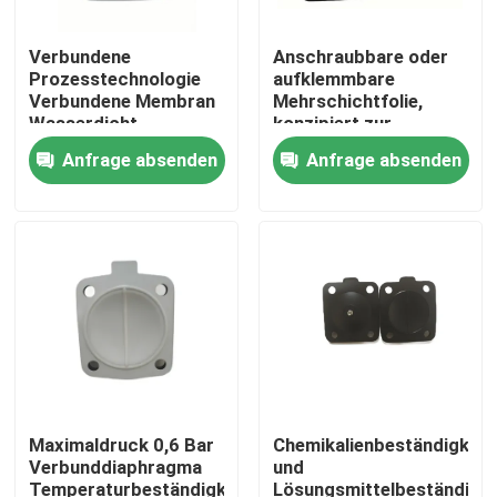
Verbundene
Anschraubbare oder
Prozesstechnologie
aufklemmbare
Verbundene Membran
Mehrschichtfolie,
Wasserdicht
konzipiert zur
Maximaldruck 0,6 bar
Beständigkeit gegen
Anfrage absenden
Anfrage absenden
Konzipiert für lang
Chemikalien und
anhaltende Leistung
Lösungsmittel, die die
Leistung industrieller
Verpackungen
gewährleistet
Zu Hause
Produkte
Maximaldruck 0,6 Bar
Chemikalienbeständigkeit
Verbunddiaphragma
und
Temperaturbeständigkeit
Lösungsmittelbeständigke
Über uns