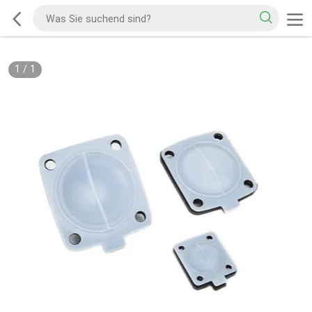
1
/
1