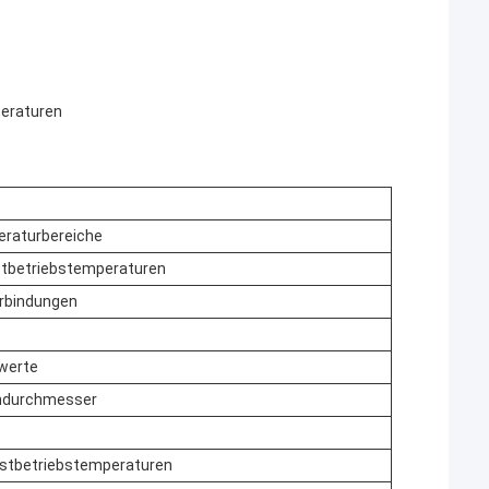
eraturen
raturbereiche
tbetriebstemperaturen
rbindungen
werte
ndurchmesser
stbetriebstemperaturen