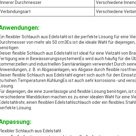
Innerer Durchmesser
Verschiedene Inne
Verbindungsart
Verschiedene Verbi
Anwendungen:
Ein flexibler Schlauch aus Edelstahl ist die perfekte Lösung für ein
Durchmesser von mehr als 50 cm3Es ist die ideale Wahl für diejenigen, d
benötigen.
Dieser flexible Schlauch aus Edelstahl ist ideal für eine Vielzahl von B
Fertigung.wie in BewässerungssystemenEs wird auch häufig für die Ü
kommerziellen und industriellen Sanitäranlagen verwendet.Durch seine F
Anwendungen, z. B. in Abgasanlagen, wo Abgase durch flexible rostfre
Dieser flexible Schlauch aus Edelstahl eignet sich auch für den Einsat
zu hohen Temperaturen.KühlungEs ist auch sehr korrosions- und versc
Lösung.
Für diejenigen, die eine zuverlässige und flexible Lösung benötigen, ist
verschiedene Wanddicken machen es zu einer idealen Wahl für eine Vie
Edelstahlrohr, einen flexiblen Edelstahlschlauch oder ein flexibles Stahl
perfekte Lösung.
Anpassung:
Flexibler Schlauch aus Edelstahl