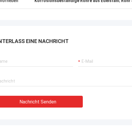
vorheben
Korrosionsbeständige Rohre aus Edelstahl
,
Rohr 
rbrochenen Betriebs unserer
rane, Bagger-Antriebssysteme
G-Träger-Ausrüstung.
NTERLASS EINE NACHRICHT
Nachricht Senden