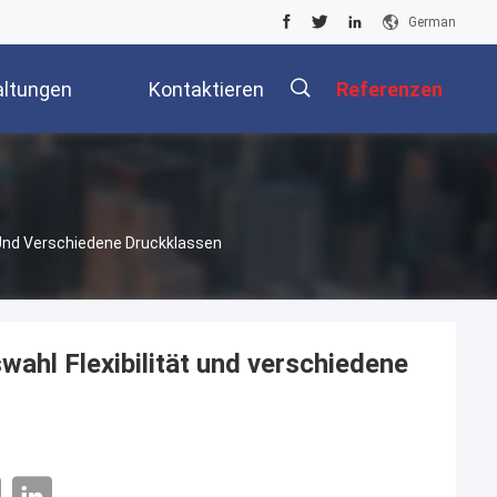
German
altungen
Kontaktieren
Referenzen
Sie Uns
ät Und Verschiedene Druckklassen
swahl Flexibilität und verschiedene