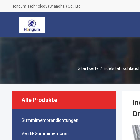
Hongum Technology (Shanghai) Co., Ltd
Startseite
/
Edelstahlschlauch
Alle Produkte
In
D
Gummimembrandichtungen
Ventil-Gummimembran