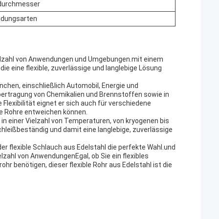
ndurchmesser
ndungsarten
e Vielzahl von Anwendungen und Umgebungen.mit einem
ie eine flexible, zuverlässige und langlebige Lösung
ranchen, einschließlich Automobil, Energie und
bertragung von Chemikalien und Brennstoffen sowie in
lexibilität eignet er sich auch für verschiedene
ie Rohre entweichen können.
z in einer Vielzahl von Temperaturen, von kryogenen bis
hleißbeständig und damit eine langlebige, zuverlässige
 der flexible Schlauch aus Edelstahl die perfekte Wahl.und
lzahl von AnwendungenEgal, ob Sie ein flexibles
rohr benötigen, dieser flexible Rohr aus Edelstahl ist die