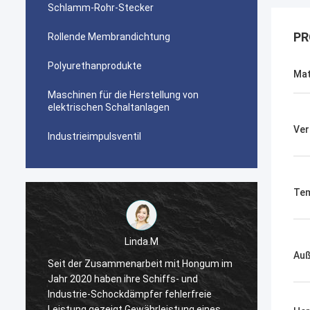
Schlamm-Rohr-Stecker
PR
Rollende Membrandichtung
Polyurethanprodukte
Mat
Maschinen für die Herstellung von
elektrischen Schaltanlagen
Ver
Industrieimpulsventil
Tem
Linda.M
Au
m
Seit der Zusammenarbeit mit Hongum im
Seit d
Jahr 2020 haben ihre Schiffs- und
Jahr 2
Industrie-Schockdämpfer fehlerfreie
Indust
Leistung gezeigt.Gewährleistung eines
Leistu