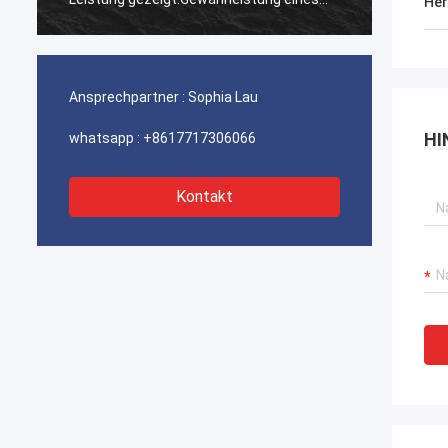
Her
ununterbrochenen Betriebs unserer
ununte
Hafenkrane, Bagger-Antriebssysteme
Hafenk
und LNG-Träger-Ausrüstung.
und LN
Ansprechpartner :
Sophia Lau
HI
whatsapp :
+8617717306066
Kontakt