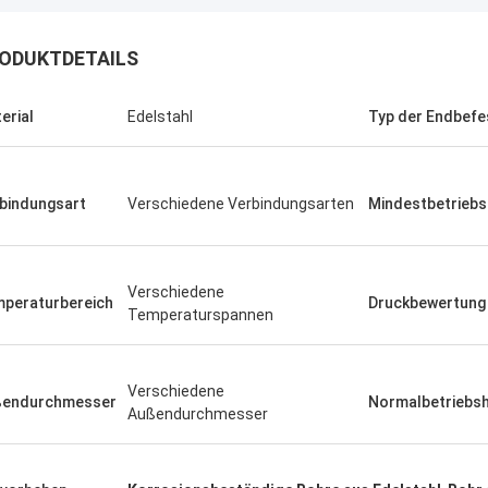
ODUKTDETAILS
erial
Edelstahl
Typ der Endbefe
bindungsart
Verschiedene Verbindungsarten
Mindestbetrieb
Verschiedene
peraturbereich
Druckbewertung
Temperaturspannen
Linda.M
Verschiedene
ßendurchmesser
Normalbetriebs
Außendurchmesser
er Zusammenarbeit mit Hongum im
020 haben ihre Schiffs- und
rie-Schockdämpfer fehlerfreie
ng gezeigt.Gewährleistung eines