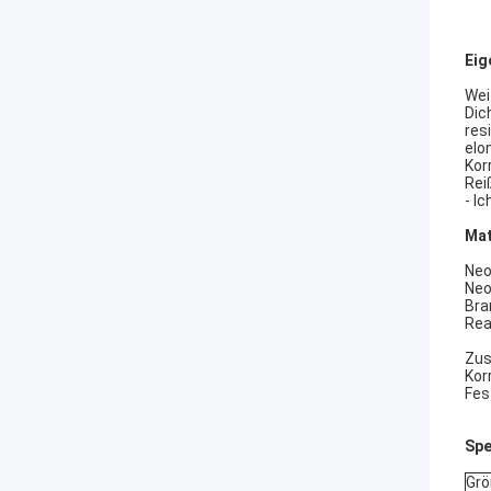
Eig
Wei
Dic
res
elo
Kor
Rei
- Ic
Mat
Neo
Neo
Bra
Rea
Zus
Kor
Fes
Spe
Grö