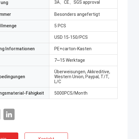
3A、CE、SGS approval
erung
ummer
Besonders angefertigt
ellmenge
5 PCS
USD 15-150/PCS
ng Informationen
PE+carton-Kasten
7~15 Werktage
Überweisungen, Akkreditive,
bedingungen
Western Union, Paypal, T/T,
L/C
gsmaterial-Fähigkeit
5000PCS/Month