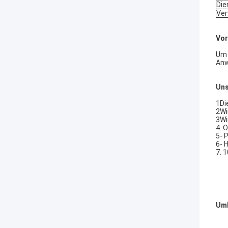
Die
Ver
Vor
Um 
Anw
Uns
1Di
2Wi
3Wi
4. 
5- 
6- 
7. 
Umb