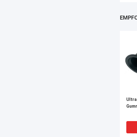
EMPFO
Ultra
Gum