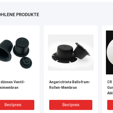
HLENE PRODUKTE
 dünnes Ventil-
Angerichtete Bellofram-
CR 
mimembran
Rollen-Membran
Gu
Abl
Au
Di
Bestpreis
Bestpreis