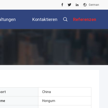
German
altungen
Kontaktieren
Referenzen
Sie Uns
sort
China
ame
Hongum