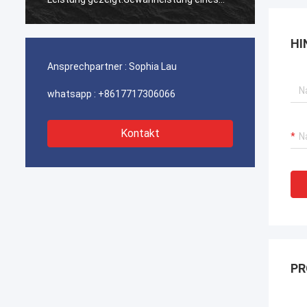
ununterbrochenen Betriebs unserer
ununte
Hafenkrane, Bagger-Antriebssysteme
Hafenk
HI
und LNG-Träger-Ausrüstung.
und LN
Ansprechpartner :
Sophia Lau
whatsapp :
+8617717306066
Kontakt
PR