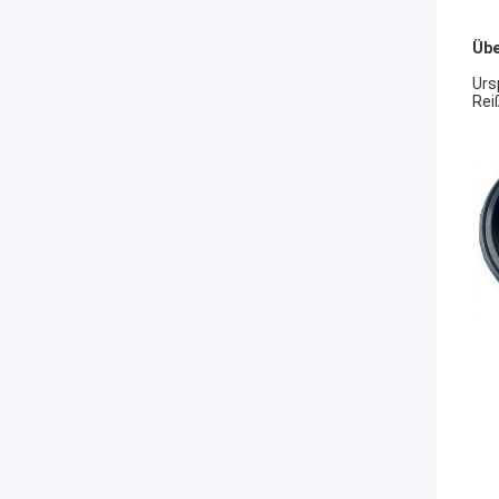
Übe
Urs
Rei