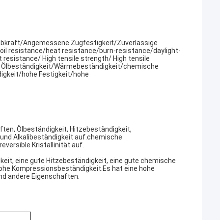
lebkraft/Angemessene Zugfestigkeit/Zuverlässige
oil resistance/heat resistance/burn-resistance/daylight-
resistance/ High tensile strength/ High tensile
r): Ölbeständigkeit/Wärmebeständigkeit/chemische
gkeit/hohe Festigkeit/hohe
en, Ölbeständigkeit, Hitzebeständigkeit,
 und Alkalibeständigkeit auf.chemische
ersible Kristallinität auf.
it, eine gute Hitzebeständigkeit, eine gute chemische
hohe Kompressionsbeständigkeit.Es hat eine hohe
und andere Eigenschaften.