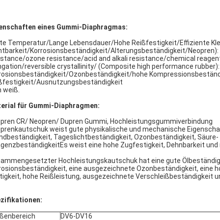
enschaften eines Gummi-Diaphragmas:
te Temperatur/Lange Lebensdauer/Hohe Reißfestigkeit/Effiziente K
htbarkeit/Korrosionsbeständigkeit/Alterungsbeständigkeit/Neopren): 
istance/ozone resistance/acid and alkali resistance/chemical reagent 
ngation/reversible crystallinity/ (Composite high performance rubbe
rosionsbeständigkeit/Ozonbeständigkeit/hohe Kompressionsbeständi
ßfestigkeit/Ausnutzungsbeständigkeit
h weiß.
erial für Gummi-Diaphragmen:
pren CR/ Neopren/ Dupren Gummi, Hochleistungsgummiverbindung
prenkautschuk weist gute physikalische und mechanische Eigenschaft
ndbeständigkeit, Tageslichtbeständigkeit, Ozonbeständigkeit, Säure-
genzbeständigkeitEs weist eine hohe Zugfestigkeit, Dehnbarkeit und rev
ammengesetzter Hochleistungskautschuk hat eine gute Ölbeständigke
rosionsbeständigkeit, eine ausgezeichnete Ozonbeständigkeit, eine 
tigkeit, hohe Reißleistung, ausgezeichnete Verschleißbeständigkeit 
zifikationen:
ßenbereich
DV6-DV16