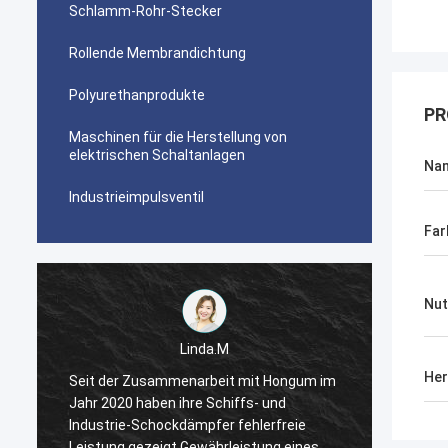
Schlamm-Rohr-Stecker
Rollende Membrandichtung
Polyurethanprodukte
PR
Maschinen für die Herstellung von
elektrischen Schaltanlagen
Na
Industrieimpulsventil
Far
Nut
Linda.M
Her
m
Seit der Zusammenarbeit mit Hongum im
Seit d
Jahr 2020 haben ihre Schiffs- und
Jahr 2
Industrie-Schockdämpfer fehlerfreie
Indust
Leistung gezeigt.Gewährleistung eines
Leistu