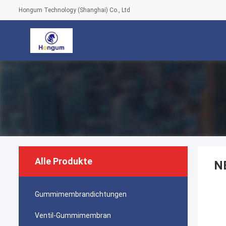
Hongum Technology (Shanghai) Co., Ltd
Alle Produkte
N
Gummimembrandichtungen
Ventil-Gummimembran