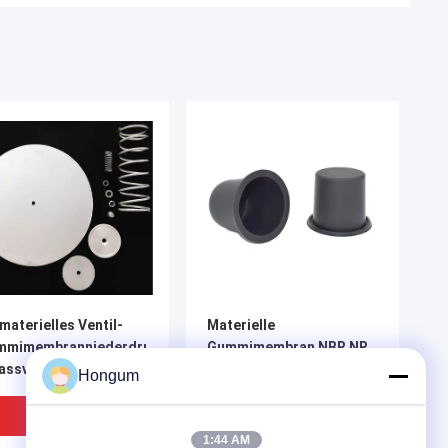
materielles Ventil-
Materielle
mmimembranniederdruck-
Gummimembran NBR NR
assventil-
EPDM für
Hongum
srüstungen
Druckluftbremsanlage
aphrgams
Kit Rubber Diaphragm
Bestpreis
Bestpreis
1:44 AM