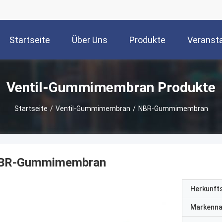
Startseite
Über Uns
Produkte
Veranst
Ventil-Gummimembran Produkte
Startseite
/
Ventil-Gummimembran
/
NBR-Gummimembran
BR-Gummimembran
Herkunft
Markenn