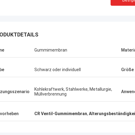
Bestpr
ODUKTDETAILS
me
Gummimembran
Materi
be
Schwarz oder individuell
Größe
Kohlekraftwerk, Stahlwerke, Metallurgie,
zungsszenario
Anwen
Müllverbrennung
Linda.M
vorheben
CR Ventil-Gummimembran
,
Alterungsbeständigke
er Zusammenarbeit mit Hongum im
020 haben ihre Schiffs- und
rie-Schockdämpfer fehlerfreie
ng gezeigt.Gewährleistung eines