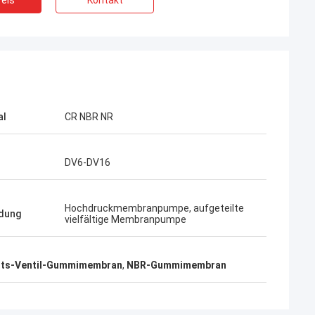
eis
Kontakt
al
CR NBR NR
DV6-DV16
Hochdruckmembranpumpe, aufgeteilte
dung
vielfältige Membranpumpe
its-Ventil-Gummimembran
,
NBR-Gummimembran