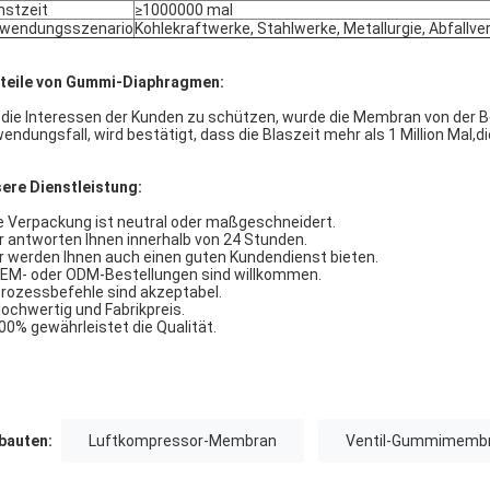
nstzeit
≥1000000 mal
wendungsszenario
Kohlekraftwerke, Stahlwerke, Metallurgie, Abfallv
teile von Gummi-Diaphragmen:
die Interessen der Kunden zu schützen, wurde die Membran von der Be
endungsfall, wird bestätigt, dass die Blaszeit mehr als 1 Million Mal,
ere Dienstleistung:
e Verpackung ist neutral oder maßgeschneidert.
r antworten Ihnen innerhalb von 24 Stunden.
r werden Ihnen auch einen guten Kundendienst bieten.
OEM- oder ODM-Bestellungen sind willkommen.
Prozessbefehle sind akzeptabel.
Hochwertig und Fabrikpreis.
100% gewährleistet die Qualität.
auten:
Luftkompressor-Membran
Ventil-Gummimemb