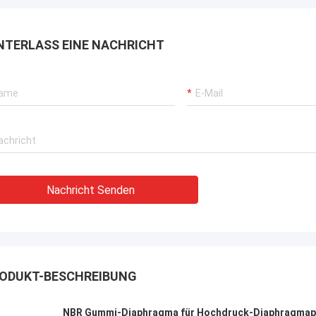
rbrochenen Betriebs unserer
rane, Bagger-Antriebssysteme
NTERLASS EINE NACHRICHT
G-Träger-Ausrüstung.
Nachricht Senden
ODUKT-BESCHREIBUNG
NBR Gummi-Diaphragma für Hochdruck-Diaphragmap