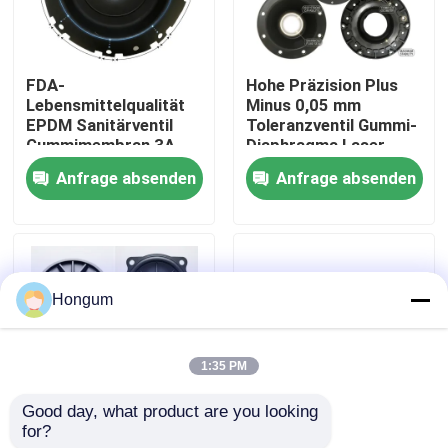
Werksbesichtigung
FDA-
Hohe Präzision Plus
Lebensmittelqualität
Minus 0,05 mm
Qualitätskontrolle
EPDM Sanitärventil
Toleranzventil Gummi-
Gummimembran 3A
Diaphragma Laser
Milchprodukte CIP SIP
gemessen Injektion
Anfrage absenden
Anfrage absenden
Neuigkeiten
Clean Steam
geformt
kompatibel
Rechtssachen
Hongum
Bitte um ein Angebot
1:35 PM
Gummimembrandichtungen
Good day, what product are you looking 
for?
Niedriges MOQ 10
FVMQ Fluorsilikon-
Ventil-Gummimembran