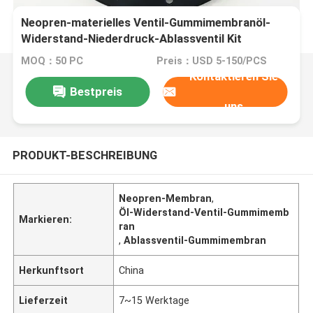
Neopren-materielles Ventil-Gummimembranöl-
Widerstand-Niederdruck-Ablassventil Kit
Diaphragm
MOQ：50 PC
Preis：USD 5-150/PCS
Kontaktieren Sie
Bestpreis
uns
PRODUKT-BESCHREIBUNG
Neopren-Membran
,
Öl-Widerstand-Ventil-Gummimemb
Markieren:
ran
,
Ablassventil-Gummimembran
Herkunftsort
China
Lieferzeit
7~15 Werktage