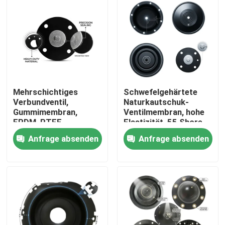
Mehrschichtiges
Schwefelgehärtete
Verbundventil,
Naturkautschuk-
Gummimembran,
Ventilmembran, hohe
EPDM, PTFE,
Elastizität, 55 Shore
laminierte chemische
A, pneumatischer
Anfrage absenden
Anfrage absenden
Barriere, doppelte
Antrieb OEM
Härte
Zu Hause
Produkte
Über uns