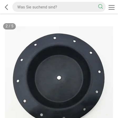
2
/
5