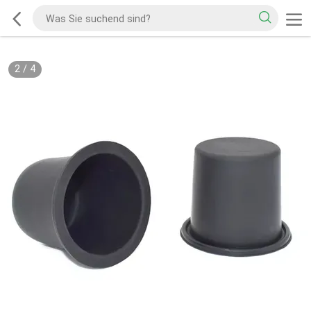
2
/
4