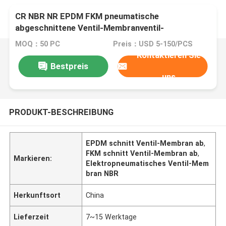
CR NBR NR EPDM FKM pneumatische
abgeschnittene Ventil-Membranventil-
Gummimembran
MOQ：50 PC
Preis：USD 5-150/PCS
Kontaktieren Sie
Bestpreis
uns
PRODUKT-BESCHREIBUNG
EPDM schnitt Ventil-Membran ab
,
FKM schnitt Ventil-Membran ab
,
Markieren:
Elektropneumatisches Ventil-Mem
bran NBR
Herkunftsort
China
Lieferzeit
7~15 Werktage