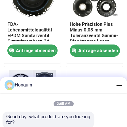
Werksbesichtigung
FDA-
Hohe Präzision Plus
Lebensmittelqualität
Minus 0,05 mm
Qualitätskontrolle
EPDM Sanitärventil
Toleranzventil Gummi-
Gummimembran 3A
Diaphragma Laser
Milchprodukte CIP SIP
gemessen Injektion
Anfrage absenden
Anfrage absenden
Neuigkeiten
Clean Steam
geformt
kompatibel
Rechtssachen
Hongum
Bitte um ein Angebot
2:05 AM
Gummimembrandichtungen
Good day, what product are you looking 
for?
Niedriges MOQ 10
FVMQ Fluorsilikon-
Ventil-Gummimembran