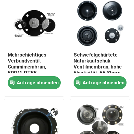
Mehrschichtiges
Schwefelgehärtete
Verbundventil,
Naturkautschuk-
Gummimembran,
Ventilmembran, hohe
EPDM, PTFE,
Elastizität, 55 Shore
laminierte chemische
A, pneumatischer
Anfrage absenden
Anfrage absenden
Barriere, doppelte
Antrieb OEM
Härte
Zu Hause
Produkte
Über uns