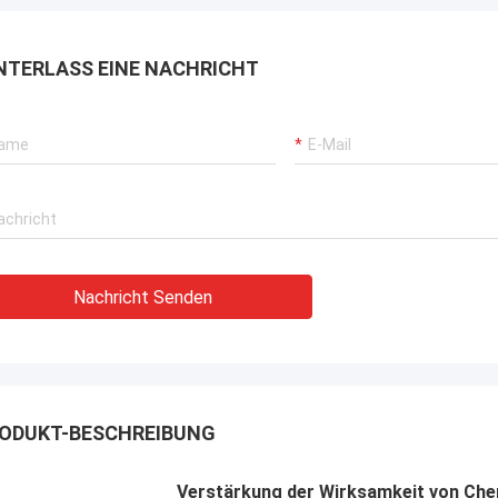
rbrochenen Betriebs unserer
rane, Bagger-Antriebssysteme
NTERLASS EINE NACHRICHT
G-Träger-Ausrüstung.
Nachricht Senden
ODUKT-BESCHREIBUNG
Verstärkung der Wirksamkeit von Che