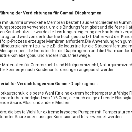
führung der Verdichtungen für Gummi-Diaphragmen:
ie mit Gummi umwickelte Membran besteht aus verschiedenen Gummi- u
dungsprozess verwendet, um die Bindungsfestigkeit und die feste Haf
nen Kautschukzelle wurde die Leistungssteigerung der Kautschukverp
tätigt und wird von der Industrie hoch geschätzt..Daher wird der Ku
ffclip-Prozess erzeugte Membran anfordern.Die Anwendung von gu
tilindustrie nimmt zu., wie z.B. die Industrie für die Staubentfernung
 Messpumpen, die Industrie für die Diaphragmen und die Pharmaindustr
ustrie,Kohlebergbau und andere Industriezweige.
ie Materialien für Gummizucht sind Nitrilgummizucht, Naturgummizu
ffe können je nach Kundenanforderungen angepasst werden.
erial für Verdichtungen von Gummi-Diaphragmen:
luorkautschuk: die beste Wahl für eine extrem hochtemperaturfähige 
peraturbeständigkeit von 176 Grad, die auch einige ätzende Flüssigk
ende Säure, Alkali und andere Medien.
pdm: die beste Wahl für extreme kryogene Pumpen mit Temperaturen v
dünnter Säure oder flüssiger Korrosionsmittel verwendet werden.