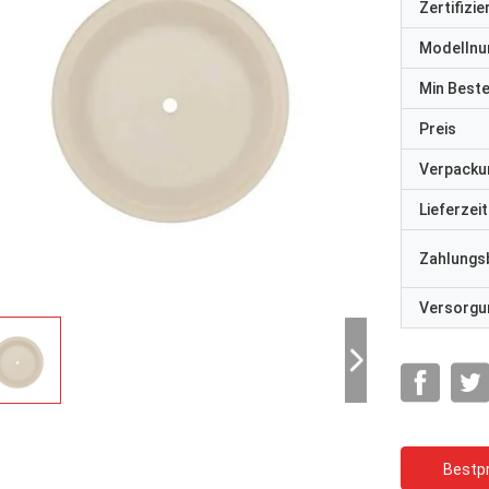
Zertifizi
Modelln
Min Best
Preis
Verpacku
Lieferzeit
Zahlungs
Versorgun
Bestpr