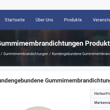
Startseite
Über Uns
Produkte
Veranst
Gummimembrandichtungen Produkt
/
Gummimembrandichtungen
/
Kundengebundene Gummimembrand
undengebundene Gummimembrandichtun
Herkunft
Markenn