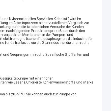
nd Nylonmaterialien.Spezielles Klebstoff wird im
tung im Arbeitsprozess sicherzustellenIm Vergleich zur
ackung durch die tatsächlichen Versuche der Kunden
nde im nachfolgenden Produktionsprozeß das durch den
mmiverpackten Membranen in der Pumpen- und
 mit elektromagnetischen Pulsdiaphragmen, die Industrie für
ie für Getränke, sowie die Stahlindustrie, die chemische
cht und Neoprengummizucht. Spezifische Stoffarten und
Flüssigkeitspumpe mit einer hohen
eiten wie Essenz,Chlorierte Kohlenwasserstoffe und starke
on bis zu -51°C. Sie können auch zur Pumpe von