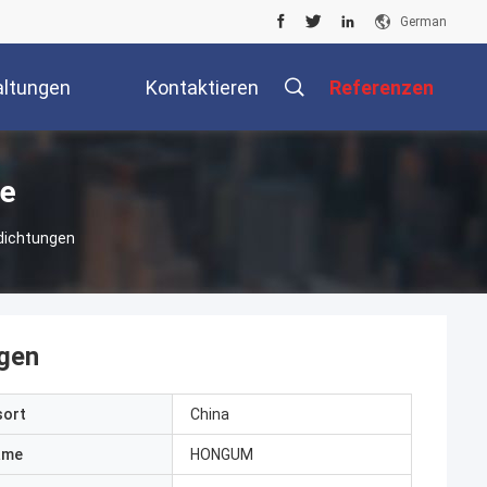
German
altungen
Kontaktieren
Referenzen
Sie Uns
e
ichtungen
gen
sort
China
ame
HONGUM