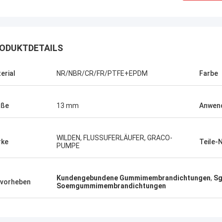
ODUKTDETAILS
erial
NR/NBR/CR/FR/PTFE+EPDM
Farbe
öße
13 mm
Anwen
WILDEN, FLUSSUFERLÄUFER, GRACO-
rke
Teile-N
PUMPE
Linda.M
Kundengebundene Gummimembrandichtungen
,
Sg
vorheben
Soemgummimembrandichtungen
er Zusammenarbeit mit Hongum im
020 haben ihre Schiffs- und
rie-Schockdämpfer fehlerfreie
ng gezeigt.Gewährleistung eines