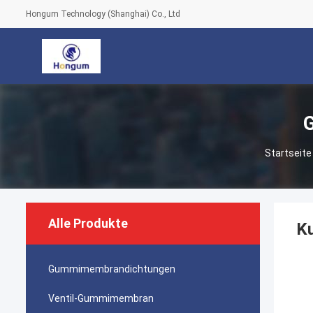
Hongum Technology (Shanghai) Co., Ltd
Startseite
Alle Produkte
K
Gummimembrandichtungen
Ventil-Gummimembran