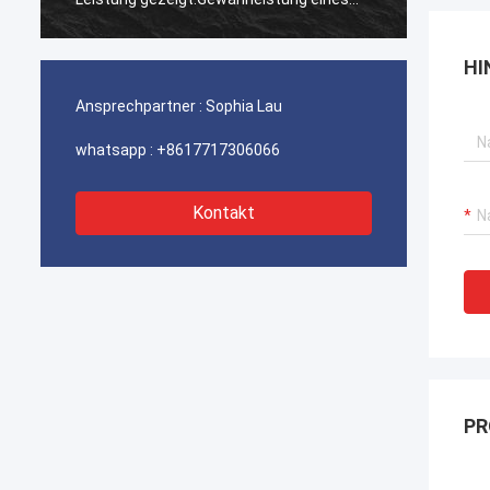
ununterbrochenen Betriebs unserer
ununte
Hafenkrane, Bagger-Antriebssysteme
Hafenk
HI
und LNG-Träger-Ausrüstung.
und LN
Ansprechpartner :
Sophia Lau
whatsapp :
+8617717306066
Kontakt
PR