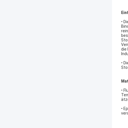
Ein
• D
Bin
rei
bes
Sto
Ven
die
Ind
• D
Sto
Mat
• F
Tem
ätz
• E
ver