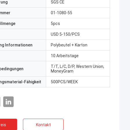
erung
SGS CE
ummer
01-1080-55
ellmenge
5pcs
USD 5-150/PCS
ng Informationen
Polybeutel + Karton
10 Arbeitstage
T/T, L/C, D/P, Western Union,
bedingungen
MoneyGram
gsmaterial-Fähigkeit
500PCS/WEEK
eis
Kontakt