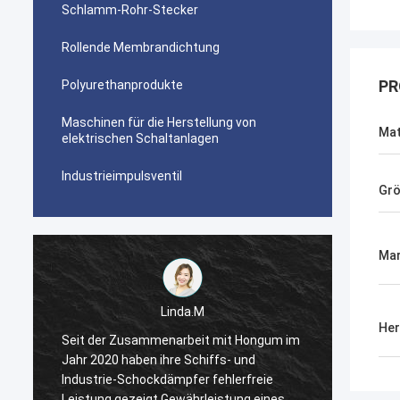
Schlamm-Rohr-Stecker
Rollende Membrandichtung
PR
Polyurethanprodukte
Maschinen für die Herstellung von
Mat
elektrischen Schaltanlagen
Industrieimpulsventil
Gr
Ma
Linda.M
Her
m
Seit der Zusammenarbeit mit Hongum im
Seit d
Jahr 2020 haben ihre Schiffs- und
Jahr 2
Industrie-Schockdämpfer fehlerfreie
Indust
Leistung gezeigt.Gewährleistung eines
Leistu