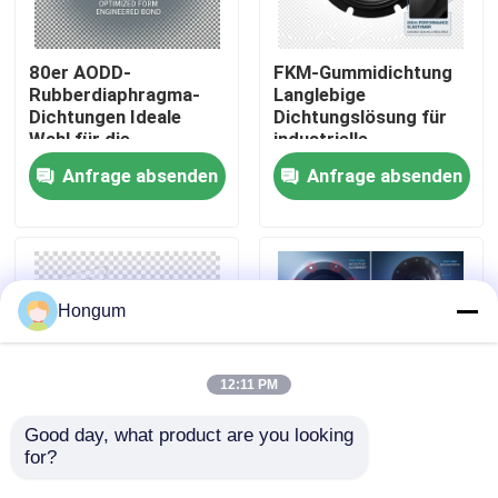
Werksbesichtigung
80er AODD-
FKM-Gummidichtung
Rubberdiaphragma-
Langlebige
Dichtungen Ideale
Dichtungslösung für
Qualitätskontrolle
Wahl für die
industrielle
Aufrechterhaltung der
Anwendungen,
Anfrage absenden
Anfrage absenden
Druckintegrität in
beständig gegen
Neuigkeiten
pneumatischen und
Chemikalien und
hydraulischen
extreme
Systemen
Temperaturen
Rechtssachen
Hongum
Bitte um ein Angebot
12:11 PM
Gummimembrandichtungen
Good day, what product are you looking 
for?
Chemische
Elastomerdichtungen
Betriebsumgebung
mit
Ventil-Gummimembran