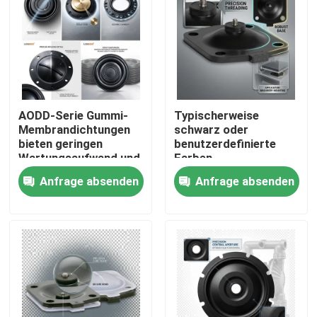
AODD-Serie Gummi-
Typischerweise
Membrandichtungen
schwarz oder
bieten geringen
benutzerdefinierte
Wartungsaufwand und
Farben
gleichbleibende
Membranbarriere
Anfrage absenden
Anfrage absenden
Toleranzen von ±0,02
Temperatur
mm für
entsprechend dem
Industrieanwendungen
Material
Zu Hause
Versiegelungselement
geeignet für raue
Umgebungen
Produkte
Über uns