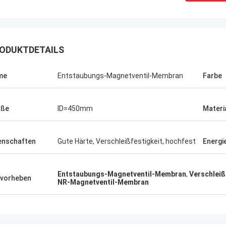
ODUKTDETAILS
me
Entstaubungs-Magnetventil-Membran
Farbe
öße
ID=450mm
Materi
enschaften
Gute Härte, Verschleißfestigkeit, hochfest
Energi
Entstaubungs-Magnetventil-Membran
,
Verschlei
Linda.M
vorheben
NR-Magnetventil-Membran
er Zusammenarbeit mit Hongum im
020 haben ihre Schiffs- und
rie-Schockdämpfer fehlerfreie
ng gezeigt.Gewährleistung eines