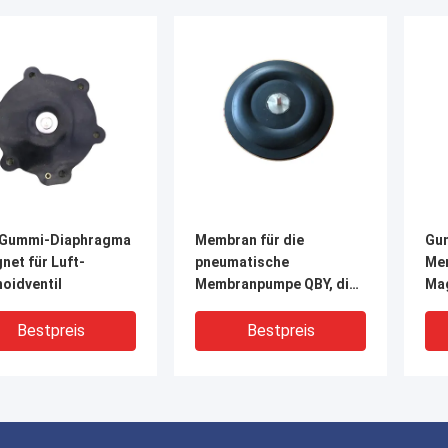
Gummi-Diaphragma
Membran für die
Gu
net für Luft-
pneumatische
Me
oidventil
Membranpumpe QBY, die
Mag
Maschinerie übermittelt
Bestpreis
Bestpreis