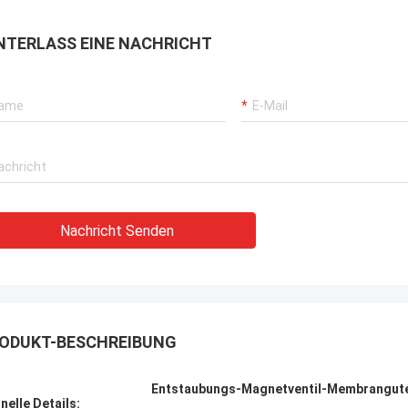
rbrochenen Betriebs unserer
rane, Bagger-Antriebssysteme
NTERLASS EINE NACHRICHT
G-Träger-Ausrüstung.
Nachricht Senden
ODUKT-BESCHREIBUNG
Entstaubungs-Magnetventil-Membrangute 
nelle Details: