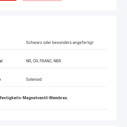
Schwarz oder besonders angefertigt
al
NR, CR, FRANC, NBR
e
Solenoid
ßfestigkeits-Magnetventil-Membran
,