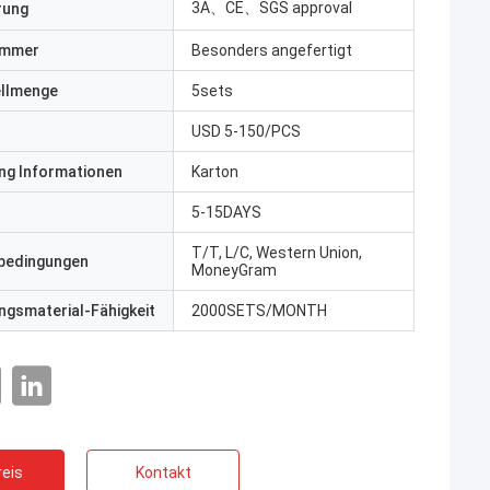
3A、CE、SGS approval
erung
ummer
Besonders angefertigt
ellmenge
5sets
USD 5-150/PCS
ng Informationen
Karton
5-15DAYS
T/T, L/C, Western Union,
bedingungen
MoneyGram
gsmaterial-Fähigkeit
2000SETS/MONTH
eis
Kontakt