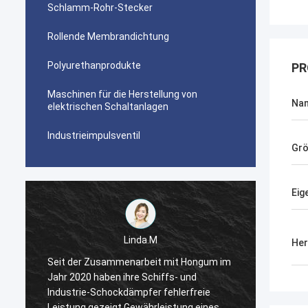
Schlamm-Rohr-Stecker
Rollende Membrandichtung
Polyurethanprodukte
PR
Maschinen für die Herstellung von
Na
elektrischen Schaltanlagen
Industrieimpulsventil
Gr
Eig
Linda.M
Her
m
Seit der Zusammenarbeit mit Hongum im
Seit d
Jahr 2020 haben ihre Schiffs- und
Jahr 2
Industrie-Schockdämpfer fehlerfreie
Indust
Leistung gezeigt.Gewährleistung eines
Leistu