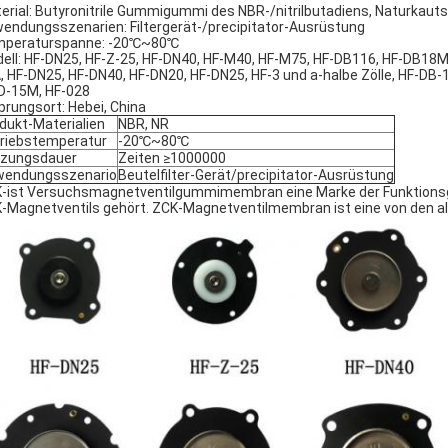
erial: Butyronitrile Gummigummi des NBR-/nitrilbutadiens, Naturkauts
endungsszenarien: Filtergerät-/precipitator-Ausrüstung
peraturspanne: -20℃~80℃
ell: HF-DN25, HF-Z-25, HF-DN40, HF-M40, HF-M75, HF-DB116, HF-DB18M
, HF-DN25, HF-DN40, HF-DN20, HF-DN25, HF-3 und a-halbe Zölle, HF-DB-1
D-15M, HF-028
prungsort: Hebei, China
dukt-Materialien
NBR, NR
riebstemperatur
-20℃~80℃
tzungsdauer
Zeiten ≥1000000
wendungsszenario
Beutelfilter-Gerät/precipitator-Ausrüstung
-ist Versuchsmagnetventilgummimembran eine Marke der Funktion
-Magnetventils gehört. ZCK-Magnetventilmembran ist eine von den a