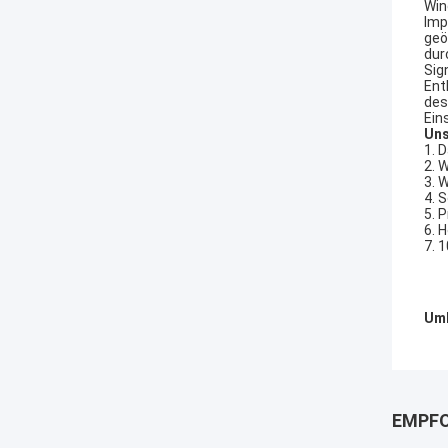
Win
Imp
geö
dur
Sig
Ent
des
Ein
Uns
1. 
2. 
3. 
4. 
5. 
6. 
7. 
Umb
EMPFO