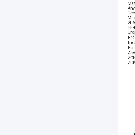
Mat
Anw
Tem
Mod
20A
HF-
Urs
Pro
Bet
Nu
An
ZCK
ZCK