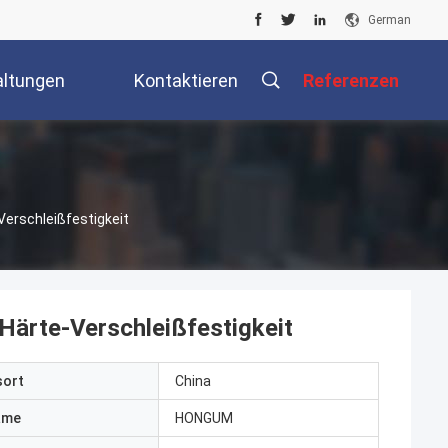
German
altungen
Kontaktieren
Referenzen
Sie Uns
erschleißfestigkeit
ärte-Verschleißfestigkeit
sort
China
ame
HONGUM