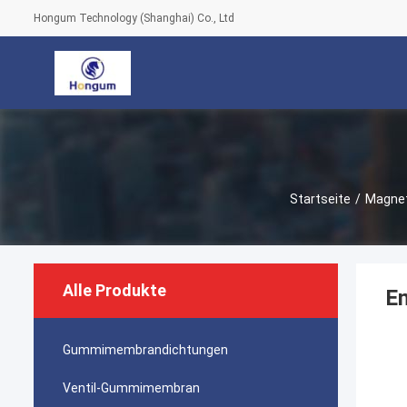
Hongum Technology (Shanghai) Co., Ltd
Startseite
/
Magnet
Alle Produkte
En
Gummimembrandichtungen
Ventil-Gummimembran