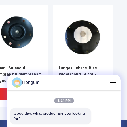
mmi-Solenoid-
Langes Lebens-Riss-
mbran für Membranart
Widerstand 14 Zoll-
netventile
Magnetventil-Membran
Hongum
für Kraftwerk-
Entstaubung
Bestpreis
Bestpreis
1:14 PM
Good day, what product are you looking 
for?