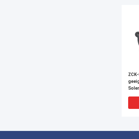
ZCK-
geeig
Solen