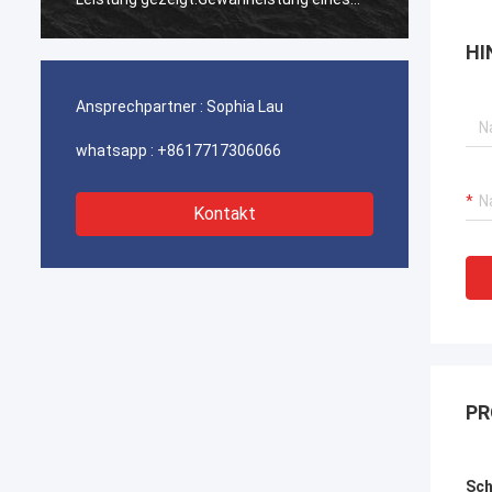
ununterbrochenen Betriebs unserer
ununte
Hafenkrane, Bagger-Antriebssysteme
Hafenk
HI
und LNG-Träger-Ausrüstung.
und LN
Ansprechpartner :
Sophia Lau
whatsapp :
+8617717306066
Kontakt
PR
Sch