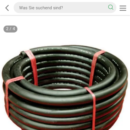
2
/
4