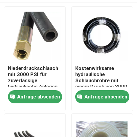
Niederdruckschlauch
Kostenwirksame
mit 3000 PSI für
hydraulische
zuverlässige
Schlauchrohre mit
hydraulische Anlagen
einem Druck von 3000
PSI
Zu Hause
Anfrage absenden
Anfrage absenden
Produkte
Über uns