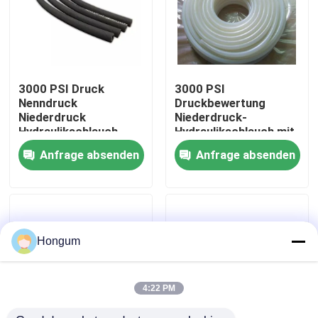
Werksbesichtigung
Qualitätskontrolle
3000 PSI Druck
3000 PSI
Nenndruck
Druckbewertung
Niederdruck
Niederdruck-
Neuigkeiten
Hydraulikschlauch
Hydraulikschlauch mit
kompatibel mit
innerem Rohr aus
Anfrage absenden
Anfrage absenden
Krempfittings
synthetischem Gummi
Rechtssachen
Bitte um ein Angebot
Hongum
Gummimembrandichtungen
4:22 PM
Ventil-Gummimembran