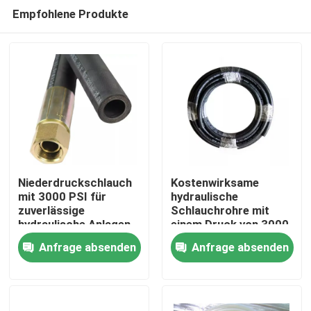
Empfohlene Produkte
Niederdruckschlauch
Kostenwirksame
mit 3000 PSI für
hydraulische
zuverlässige
Schlauchrohre mit
Zu Hause
hydraulische Anlagen
einem Druck von 3000
PSI
Anfrage absenden
Anfrage absenden
Produkte
Über uns