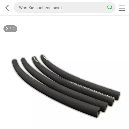
2
/
4