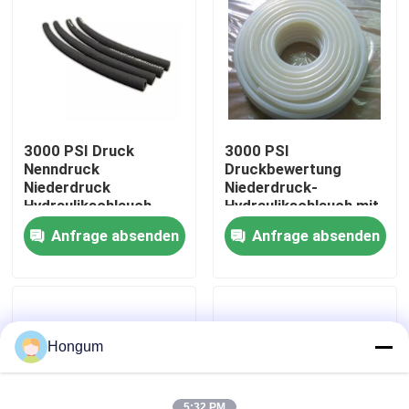
Werksbesichtigung
Qualitätskontrolle
3000 PSI Druck
3000 PSI
Neuigkeiten
Nenndruck
Druckbewertung
Niederdruck
Niederdruck-
Hydraulikschlauch
Hydraulikschlauch mit
kompatibel mit
innerem Rohr aus
Rechtssachen
Anfrage absenden
Anfrage absenden
Krempfittings
synthetischem Gummi
Bitte um ein Angebot
Gummimembrandichtungen
Hongum
Ventil-Gummimembran
5:32 PM