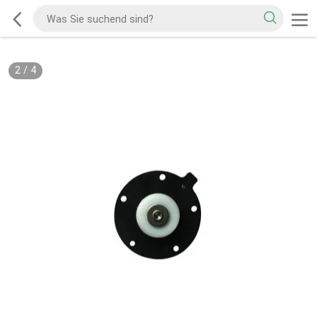
2
/
4