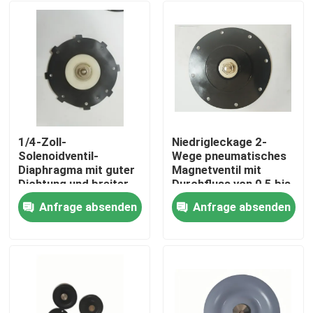
1/4-Zoll-
Niedrigleckage 2-
Solenoidventil-
Wege pneumatisches
Diaphragma mit guter
Magnetventil mit
Dichtung und breiter
Durchfluss von 0,5 bis
Verbindung
5 Lmin im
Anfrage absenden
Anfrage absenden
Größenbereich 1/4-
pneumatischen
Zu Hause
Zoll bis 2-Zoll für
System
vielseitig
Produkte
Über uns