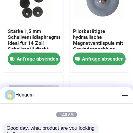
Werksbesichtigung
Stärke 1,5 mm
Pilotbetätigte
Qualitätskontrolle
Schallventildiaphragma
hydraulische
Ideal für 14 Zoll
Magnetventilspule mit
Schallventil direkt
Gewindeanschluss,
Neuigkeiten
wirkender Pilot
konstruiert für
Anfrage absenden
Anfrage absenden
betriebener Ventil Typ
Leistung in der
Verwendung
hydraulischen
Kreislaufsteuerung
Rechtssachen
Bitte um ein Angebot
Hongum
Gummimembrandichtungen
4:18 AM
Good day, what product are you looking 
Ventil-Gummimembran