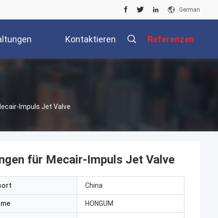
German
altungen
Kontaktieren
Referenzen
Sie Uns
ecair-Impuls Jet Valve
ngen für Mecair-Impuls Jet Valve
sort
China
ame
HONGUM