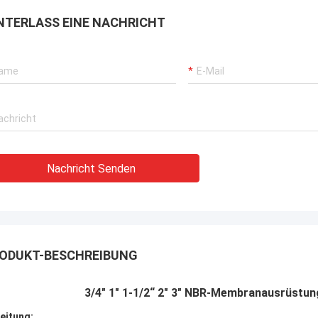
rbrochenen Betriebs unserer
NTERLASS EINE NACHRICHT
rane, Bagger-Antriebssysteme
G-Träger-Ausrüstung.
Nachricht Senden
ODUKT-BESCHREIBUNG
3/4" 1" 1-1/2“ 2" 3" NBR-Membranausrüstun
leitung: