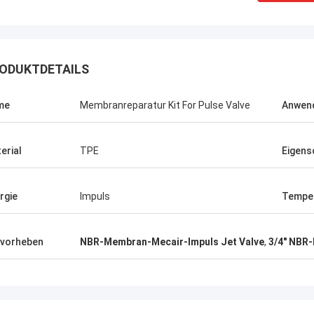
ODUKTDETAILS
me
Membranreparatur Kit For Pulse Valve
Anwen
erial
TPE
Eigens
rgie
Impuls
Tempe
vorheben
NBR-Membran-Mecair-Impuls Jet Valve
,
3/4" NBR
Linda.M
er Zusammenarbeit mit Hongum im
020 haben ihre Schiffs- und
rie-Schockdämpfer fehlerfreie
ng gezeigt.Gewährleistung eines