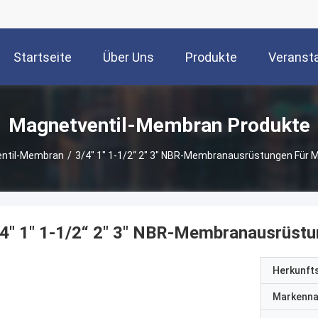
Startseite
Über Uns
Produkte
Veranst
Magnetventil-Membran Produkte
ntil-Membran
/
3/4" 1" 1-1/2“ 2" 3" NBR-Membranausrüstungen Für M
4" 1" 1-1/2“ 2" 3" NBR-Membranausrüstu
Herkunft
Markenn