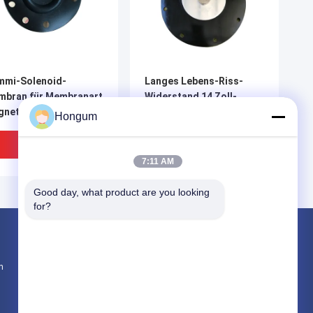
mmi-Solenoid-
Langes Lebens-Riss-
mbran für Membranart
Widerstand 14 Zoll-
netventile
Magnetventil-Membran
Hongum
für Kraftwerk-
Entstaubung
Bestpreis
Bestpreis
7:11 AM
Good day, what product are you looking 
for?
Produkte
n
Gummimembrandichtungen
Ventil-Gummimembran
Magnetventil-Membran