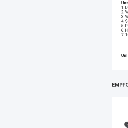
Uns
1. 
2. 
3. 
4. 
5. 
6. 
7. 
Umb
EMPFO