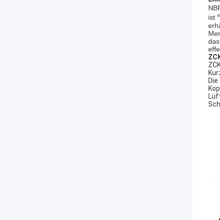
NBR
ist
erh
Mem
das
effe
ZC
ZCK
Kur
Die
Kop
Lüf
Sch