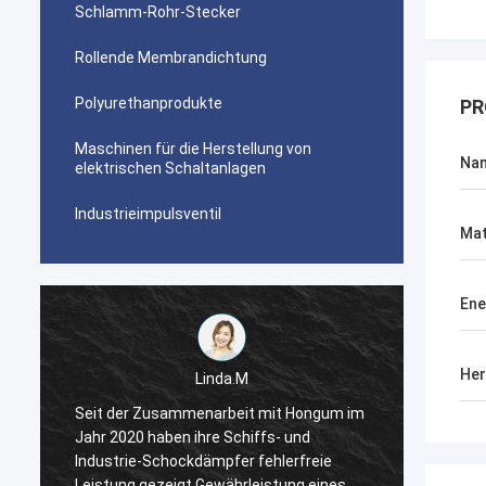
Schlamm-Rohr-Stecker
Rollende Membrandichtung
Polyurethanprodukte
PR
Maschinen für die Herstellung von
Na
elektrischen Schaltanlagen
Industrieimpulsventil
Mat
Ene
Her
Linda.M
m
Seit der Zusammenarbeit mit Hongum im
Seit d
Jahr 2020 haben ihre Schiffs- und
Jahr 2
Industrie-Schockdämpfer fehlerfreie
Indust
Leistung gezeigt.Gewährleistung eines
Leistu