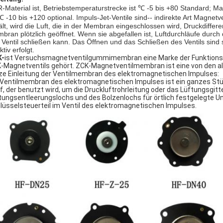
-Material ist, Betriebstemperaturstrecke ist ℃ -5 bis +80 Standard; Mat
 ℃ -10 bis +120 optional. Impuls-Jet-Ventile sind-- indirekte Art Magne
ält, wird die Luft, die in der Membran eingeschlossen wird, Druckdiffe
bran plötzlich geöffnet. Wenn sie abgefallen ist, Luftdurchläufe durc
 Ventil schließen kann. Das Öffnen und das Schließen des Ventils sind s
ktiv erfolgt.
K-
ist Versuchsmagnetventilgummimembran eine Marke der Funktion
-Magnetventils gehört. ZCK-Magnetventilmembran ist eine von den a
ze Einleitung der Ventilmembran des elektromagnetischen Impulses:
 Ventilmembran des elektromagnetischen Impulses ist ein ganzes St
f, der benutzt wird, um die Druckluftrohrleitung oder das Lüftungsgitt
tungsentleerungslochs und des Bolzenlochs für örtlich festgelegte Un
lüsselsteuerteil im Ventil des elektromagnetischen Impulses.