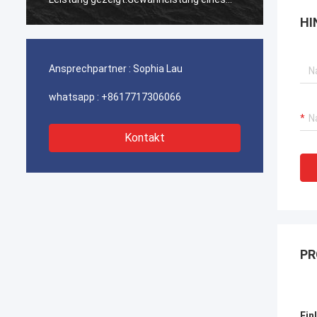
ununterbrochenen Betriebs unserer
ununte
HI
Hafenkrane, Bagger-Antriebssysteme
Hafenk
und LNG-Träger-Ausrüstung.
und LN
Ansprechpartner :
Sophia Lau
whatsapp :
+8617717306066
Kontakt
PR
Ein