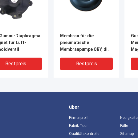
Gummi-Diaphragma
Membran für die
Gu
net für Luft-
pneumatische
Me
oidventil
Membranpumpe QBY, die
Mag
Maschinerie übermittelt
Bestpreis
Bestpreis
über
Firmenprofil
Neuigkeite
Fabrik Tour
Fälle
Qualitätskontrolle
Sitemap
VIDEO