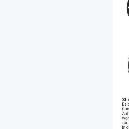
Str
Es 
Gum
Anf
wer
für
in 