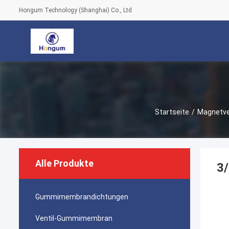
Hongum Technology (Shanghai) Co., Ltd
Startseite
/
Magnetve
Alle Produkte
3/
Gummimembrandichtungen
Ventil-Gummimembran