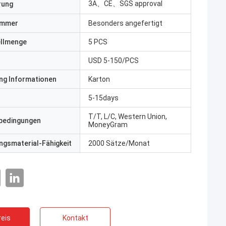
3A、CE、SGS approval
erung
ummer
Besonders angefertigt
ellmenge
5 PCS
USD 5-150/PCS
ng Informationen
Karton
5-15days
T/T, L/C, Western Union,
bedingungen
MoneyGram
gsmaterial-Fähigkeit
2000 Sätze/Monat
eis
Kontakt