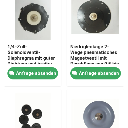
1/4-Zoll-
Niedrigleckage 2-
Solenoidventil-
Wege pneumatisches
Diaphragma mit guter
Magnetventil mit
Dichtung und breiter
Durchfluss von 0,5 bis
Verbindung
5 Lmin im
Anfrage absenden
Anfrage absenden
Größenbereich 1/4-
pneumatischen
Zoll bis 2-Zoll für
System
vielseitig
Zu Hause
Produkte
Über uns