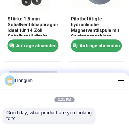
Werksbesichtigung
Stärke 1,5 mm
Pilotbetätigte
Schallventildiaphragma
hydraulische
Ideal für 14 Zoll
Magnetventilspule mit
Qualitätskontrolle
Schallventil direkt
Gewindeanschluss,
wirkender Pilot
konstruiert für
Anfrage absenden
Anfrage absenden
betriebener Ventil Typ
Leistung in der
Neuigkeiten
Verwendung
hydraulischen
Kreislaufsteuerung
Rechtssachen
Hongum
Bitte um ein Angebot
2:31 PM
Gummimembrandichtungen
Good day, what product are you looking 
for?
1/4 Zoll bis 2 Zoll
Niedrig-Leckage-
Anschlussgröße
Magnetventil-
Ventil-Gummimembran