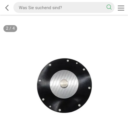
2
/
4