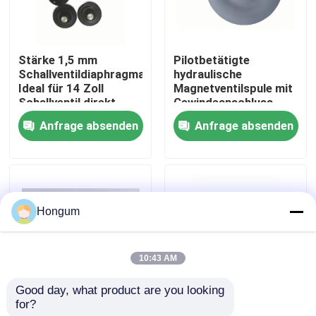
Werksbesichtigung
Stärke 1,5 mm
Pilotbetätigte
Schallventildiaphragma
hydraulische
Qualitätskontrolle
Ideal für 14 Zoll
Magnetventilspule mit
Schallventil direkt
Gewindeanschluss,
wirkender Pilot
konstruiert für
Anfrage absenden
Anfrage absenden
Neuigkeiten
betriebener Ventil Typ
Leistung in der
Verwendung
hydraulischen
Kreislaufsteuerung
Rechtssachen
Hongum
Bitte um ein Angebot
10:43 AM
Gummimembrandichtungen
Good day, what product are you looking 
for?
1/4 Zoll bis 2 Zoll
Niedrig-Leckage-
Ventil-Gummimembran