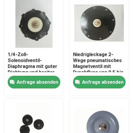
1/4-Zoll-
Niedrigleckage 2-
Solenoidventil-
Wege pneumatisches
Diaphragma mit guter
Magnetventil mit
Dichtung und breiter
Durchfluss von 0,5 bis
Verbindung
5 Lmin im
Anfrage absenden
Anfrage absenden
Größenbereich 1/4-
pneumatischen
Zoll bis 2-Zoll für
System
Zu Hause
vielseitig
Produkte
Über uns