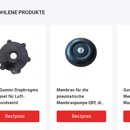
HLENE PRODUKTE
Gummi-Diaphragma
Membran für die
Gu
net für Luft-
pneumatische
Me
oidventil
Membranpumpe QBY, die
Mag
Maschinerie übermittelt
Bestpreis
Bestpreis