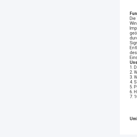
Fun
Die
Win
Imp
geö
dur
Sig
Ent
des
Ein
Uns
1. 
2. 
3. 
4. 
5. 
6. 
7. 
Umb