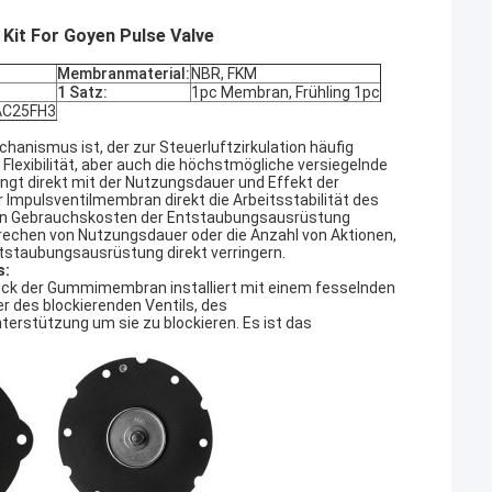
it For Goyen Pulse Valve
Membranmaterial:
NBR, FKM
1 Satz:
1pc Membran, Frühling 1pc
AC25FH3
hanismus ist, der zur Steuerluftzirkulation häufig
Flexibilität, aber auch die höchstmögliche versiegelnde
gt direkt mit der Nutzungsdauer und Effekt der
 Impulsventilmembran direkt die Arbeitsstabilität des
den Gebrauchskosten der Entstaubungsausrüstung
echen von Nutzungsdauer oder die Anzahl von Aktionen,
tstaubungsausrüstung direkt verringern.
s:
ück der Gummimembran installiert mit einem fesselnden
er des blockierenden Ventils, des
terstützung um sie zu blockieren. Es ist das