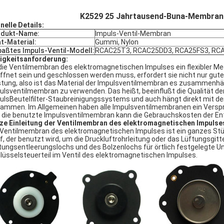
K2529 25 Jahrtausend-Buna-Membran K
nelle Details:
odukt-Name:
Impuls-Ventil-Membran
t-Material:
Gummi, Nylon
aßtes Impuls-Ventil-Modell:
RCAC25T3, RCAC25DD3, RCA25FS3, RC
igkeitsanforderung:
die Ventilmembran des elektromagnetischen Impulses ein flexibler Mec
ffnet sein und geschlossen werden muss, erfordert sie nicht nur gute 
stung, also ist das Material der Impulsventilmembran es zusammenhän
ulsventilmembran zu verwenden. Das heißt, beeinflußt die Qualität der
ulsBeutelfilter-Staubreinigungssystems und auch hängt direkt mit 
ammen. Im Allgemeinen haben alle Impulsventilmembranen ein Verspr
 die benutzte Impulsventilmembran kann die Gebrauchskosten der En
ze Einleitung der Ventilmembran des elektromagnetischen Impulse
 Ventilmembran des elektromagnetischen Impulses ist ein ganzes St
f, der benutzt wird, um die Druckluftrohrleitung oder das Lüftungsgitt
tungsentleerungslochs und des Bolzenlochs für örtlich festgelegte Un
lüsselsteuerteil im Ventil des elektromagnetischen Impulses.