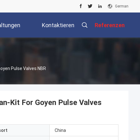
German
altungen
Kontaktieren
Referenzen
Sie Uns
oyen Pulse Valves NBR
-Kit For Goyen Pulse Valves
sort
China