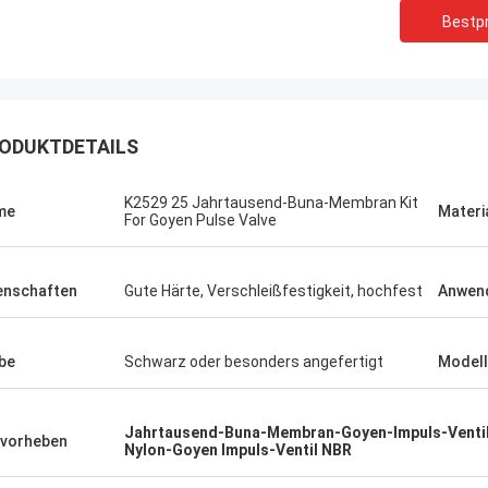
Bestpr
ODUKTDETAILS
K2529 25 Jahrtausend-Buna-Membran Kit
me
Materi
For Goyen Pulse Valve
enschaften
Gute Härte, Verschleißfestigkeit, hochfest
Anwen
be
Schwarz oder besonders angefertigt
Modell
Linda.M
er Zusammenarbeit mit Hongum im
Jahrtausend-Buna-Membran-Goyen-Impuls-Venti
020 haben ihre Schiffs- und
vorheben
Nylon-Goyen Impuls-Ventil NBR
rie-Schockdämpfer fehlerfreie
ng gezeigt.Gewährleistung eines