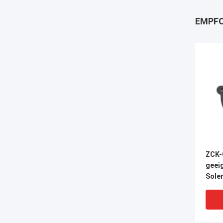
EMPFO
ZCK-
geeig
Solen