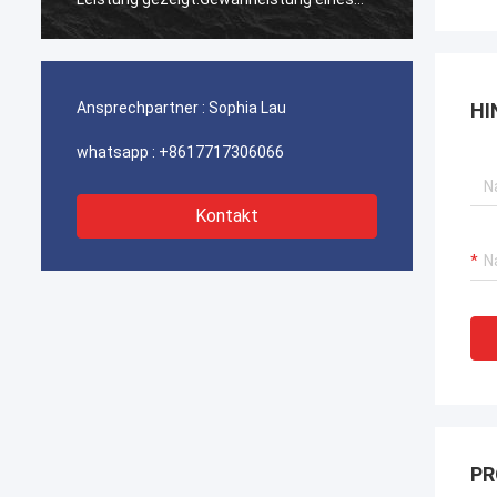
ununterbrochenen Betriebs unserer
ununte
Hafenkrane, Bagger-Antriebssysteme
Hafenk
und LNG-Träger-Ausrüstung.
und LN
Ansprechpartner :
Sophia Lau
HI
whatsapp :
+8617717306066
Kontakt
PR