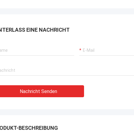
rbrochenen Betriebs unserer
rane, Bagger-Antriebssysteme
G-Träger-Ausrüstung.
NTERLASS EINE NACHRICHT
Nachricht Senden
ODUKT-BESCHREIBUNG