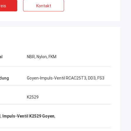
eis
Kontakt
al
NBR, Nylon, FKM
dung
Goyen-Impuls-Ventil RCAC25T3, DD3, FS3
K2529
l
,
Impuls-Ventil K2529 Goyen
,