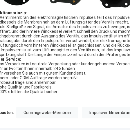
ktionsprinzip:
 Ventilmembran des elektromagnetischen Impulses teilt das Impulsvent
dkessels die Membran nah an dem Lüftungsgitter des Ventils macht, 
uls Stellgröße ein Signal, die Armatur des Impulsventils zu bewegen, 
ffnet, und der hintere Windkessel verliert schnell den Druck und mach
chgebrannt durch den Ausgang des Ventils, das Impulsventil ist im off
nalausgabe durch den Impulsprüfer verschwindet, der elektromagnetisc
lüftungsloch vom hinteren Windkessel ist geschlossen, und die Rücks
 Impulsventils ist zum Lüftungsgitter des Ventils nah, ist das Impuls
spritzungshalt. Die Länge der Einspritzzeit wird durch den Prüfer geste
er Service:
Das Verpacken ist neutrale Verpackung oder kundengebundene Verpac
Wir antworten Ihnen innerhalb 24 Stunden.
Wir versehen Sie auch mit gutem Kundendienst.
Soem- oder ODM-Aufträge werden begrüßt.
Probeaufträge sind annehmbar.
Hohe Qualität und Fabrikpreis.
100% stellten die Qualität sicher.
auten:
Gummigewebe-Membran
Impulsventilmembra