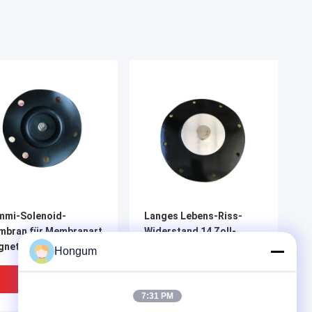
mmi-Solenoid-
Langes Lebens-Riss-
mbran für Membranart
Widerstand 14 Zoll-
netventile
Magnetventil-Membran
Hongum
für Kraftwerk-
Entstaubung
Bestpreis
Bestpreis
7:31 PM