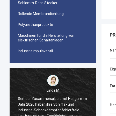
Schlamm-Rohr-Stecker
Rollende Membrandichtung
Polyurethanprodukte
PR
Maschinen für die Herstellung von
elektrischen Schaltanlagen
Na
Industrieimpulsventil
Eig
Far
Linda.M
m
Seit der Zusammenarbeit mit Hongum im
Seit d
Jahr 2020 haben ihre Schiffs- und
Jahr 2
Her
Industrie-Schockdämpfer fehlerfreie
Indust
Leistung gezeigt.Gewährleistung eines
Leistu