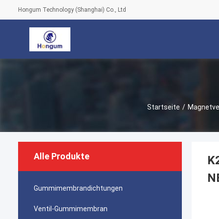
Hongum Technology (Shanghai) Co., Ltd
Startseite
/
Magnetve
Alle Produkte
K
N
Gummimembrandichtungen
Ventil-Gummimembran