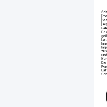
Sch
Pr
Sea
Gep
Fäh
Da 
geö
Lei
Imp
Imp
zus
und
Kur
Die
Kop
Lüf
Sch