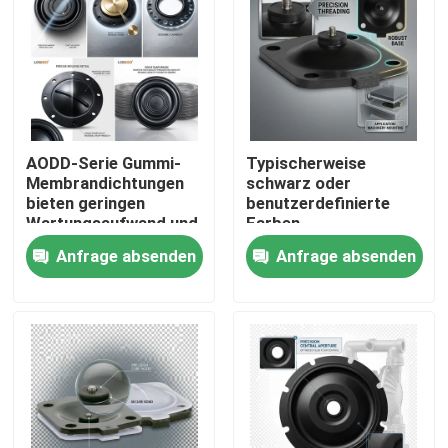
AODD-Serie Gummi-
Typischerweise
Membrandichtungen
schwarz oder
bieten geringen
benutzerdefinierte
Wartungsaufwand und
Farben
gleichbleibende
Membranbarriere
Anfrage absenden
Anfrage absenden
Toleranzen von ±0,02
Temperatur
mm für
entsprechend dem
Industrieanwendungen
Material
Zu Hause
Versiegelungselement
geeignet für raue
Umgebungen
Produkte
Über uns