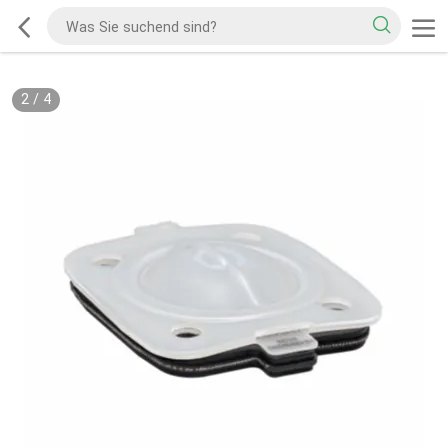
2
/
4