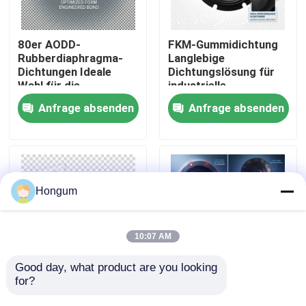
Werksbesichtigung
80er AODD-
FKM-Gummidichtung
Rubberdiaphragma-
Langlebige
Dichtungen Ideale
Dichtungslösung für
Qualitätskontrolle
Wahl für die
industrielle
Aufrechterhaltung der
Anwendungen,
Anfrage absenden
Anfrage absenden
Druckintegrität in
beständig gegen
Neuigkeiten
pneumatischen und
Chemikalien und
hydraulischen
extreme
Systemen
Temperaturen
Rechtssachen
Hongum
Bitte um ein Angebot
10:07 AM
Gummimembrandichtungen
Good day, what product are you looking 
for?
Chemische
Elastomerdichtungen
Betriebsumgebung
mit
Ventil-Gummimembran