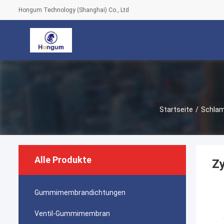
Hongum Technology (Shanghai) Co., Ltd
Startseite
/
Schlam
Alle Produkte
Zy
Gummimembrandichtungen
Ventil-Gummimembran