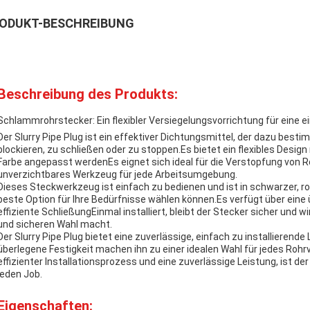
ODUKT-BESCHREIBUNG
Beschreibung des Produkts:
Schlammrohrstecker: Ein flexibler Versiegelungsvorrichtung für eine ei
Der Slurry Pipe Plug ist ein effektiver Dichtungsmittel, der dazu best
blockieren, zu schließen oder zu stoppen.Es bietet ein flexibles Desig
Farbe angepasst werdenEs eignet sich ideal für die Verstopfung von 
unverzichtbares Werkzeug für jede Arbeitsumgebung.
Dieses Steckwerkzeug ist einfach zu bedienen und ist in schwarzer, rote
beste Option für Ihre Bedürfnisse wählen können.Es verfügt über eine 
effiziente SchließungEinmal installiert, bleibt der Stecker sicher und wi
und sicheren Wahl macht.
Der Slurry Pipe Plug bietet eine zuverlässige, einfach zu installierende
überlegene Festigkeit machen ihn zu einer idealen Wahl für jedes Roh
effizienter Installationsprozess und eine zuverlässige Leistung, ist 
jeden Job.
Eigenschaften: