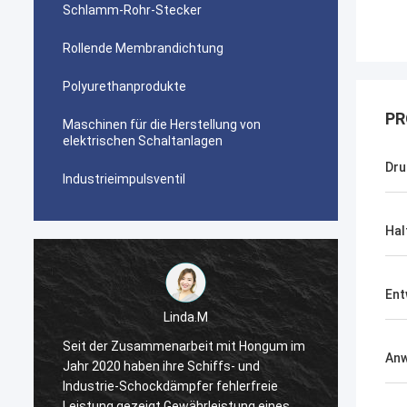
Schlamm-Rohr-Stecker
Rollende Membrandichtung
Polyurethanprodukte
PR
Maschinen für die Herstellung von
elektrischen Schaltanlagen
Dru
Industrieimpulsventil
Hal
Ent
Linda.M
m
Seit der Zusammenarbeit mit Hongum im
Seit d
An
Jahr 2020 haben ihre Schiffs- und
Jahr 2
Industrie-Schockdämpfer fehlerfreie
Indust
Leistung gezeigt.Gewährleistung eines
Leistu