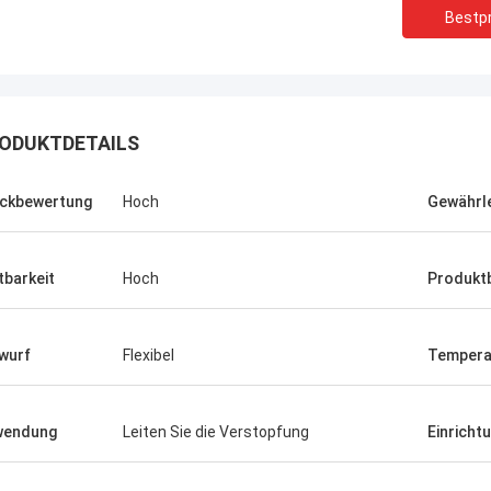
Bestpr
ODUKTDETAILS
ckbewertung
Hoch
Gewährl
tbarkeit
Hoch
Produkt
wurf
Flexibel
Tempera
Linda.M
er Zusammenarbeit mit Hongum im
wendung
Leiten Sie die Verstopfung
Einricht
020 haben ihre Schiffs- und
rie-Schockdämpfer fehlerfreie
ng gezeigt.Gewährleistung eines