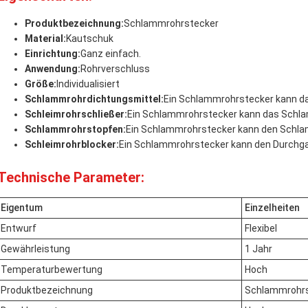
Produktbezeichnung:
Schlammrohrstecker
Material:
Kautschuk
Einrichtung:
Ganz einfach.
Anwendung:
Rohrverschluss
Größe:
Individualisiert
Schlammrohrdichtungsmittel:
Ein Schlammrohrstecker kann da
Schleimrohrschließer:
Ein Schlammrohrstecker kann das Schla
Schlammrohrstopfen:
Ein Schlammrohrstecker kann den Schla
Schleimrohrblocker:
Ein Schlammrohrstecker kann den Durchga
Technische Parameter:
Eigentum
Einzelheiten
Entwurf
Flexibel
Gewährleistung
1 Jahr
Temperaturbewertung
Hoch
Produktbezeichnung
Schlammrohrs