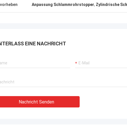
vorheben
Anpassung Schlammrohrstopper
,
Zylindrische S
rbrochenen Betriebs unserer
rane, Bagger-Antriebssysteme
G-Träger-Ausrüstung.
NTERLASS EINE NACHRICHT
Nachricht Senden