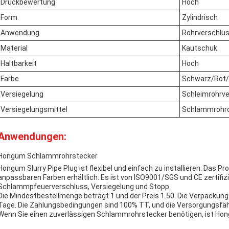
Druckbewertung
Hoch
Form
Zylindrisch
Anwendung
Rohrverschlu
Material
Kautschuk
Haltbarkeit
Hoch
Farbe
Schwarz/Rot
Versiegelung
Schleimrohrve
Versiegelungsmittel
Schlammrohrd
Anwendungen:
Hongum Schlammrohrstecker
Hongum Slurry Pipe Plug ist flexibel und einfach zu installieren. Das Pr
anpassbaren Farben erhältlich. Es ist von ISO9001/SGS und CE zertifizie
Schlammpfeuerverschluss, Versiegelung und Stopp.
Die Mindestbestellmenge beträgt 1 und der Preis 1.50. Die Verpackungs
Tage. Die Zahlungsbedingungen sind 100% TT, und die Versorgungsfäh
Wenn Sie einen zuverlässigen Schlammrohrstecker benötigen, ist Hon