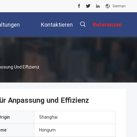
German
altungen
Kontaktieren
Referenzen
Sie Uns
assung Und Effizienz
ür Anpassung und Effizienz
rigin
Shanghai
ame
Hongum