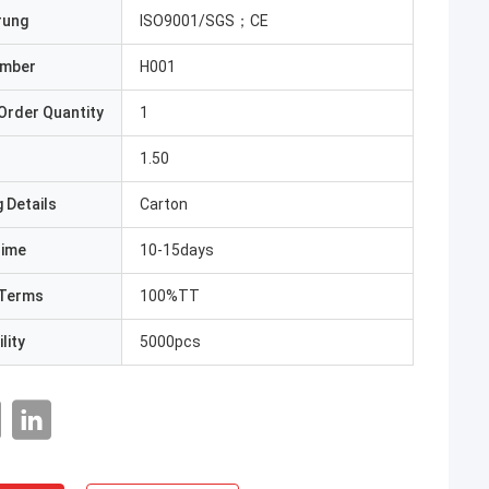
erung
ISO9001/SGS；CE
umber
H001
Order Quantity
1
1.50
 Details
Carton
Time
10-15days
Terms
100%TT
lity
5000pcs