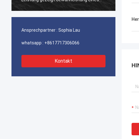
ununterbrochenen Betriebs unserer
ununte
Hafenkrane, Bagger-Antriebssysteme
Hafenk
Her
und LNG-Träger-Ausrüstung.
und LN
Ansprechpartner :
Sophia Lau
whatsapp :
+8617717306066
Kontakt
HI