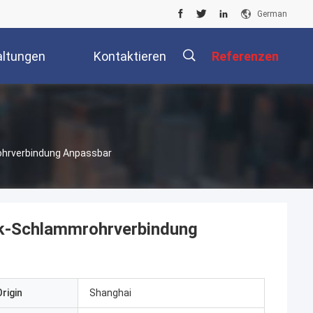
German
altungen
Kontaktieren
Referenzen
Sie Uns
ohrverbindung Anpassbar
ck-Schlammrohrverbindung
rigin
Shanghai