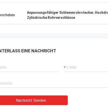
rbrochenen Betriebs unserer
rane, Bagger-Antriebssysteme
Anpassungsfähiger Schlammrohrstecker
,
Hochdr
vorheben
G-Träger-Ausrüstung.
Zylindrische Rohrverschlüsse
NTERLASS EINE NACHRICHT
Nachricht Senden