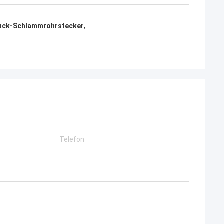
uck-Schlammrohrstecker
,