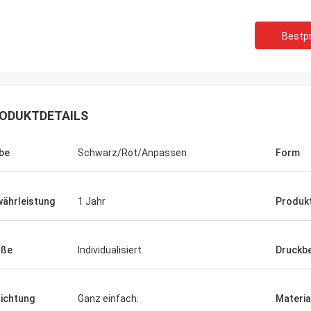
Bestpr
ODUKTDETAILS
be
Schwarz/Rot/Anpassen
Form
ährleistung
1 Jahr
Produk
Linda.M
öße
Individualisiert
Druckb
er Zusammenarbeit mit Hongum im
020 haben ihre Schiffs- und
rie-Schockdämpfer fehlerfreie
richtung
Ganz einfach.
Materia
ng gezeigt.Gewährleistung eines