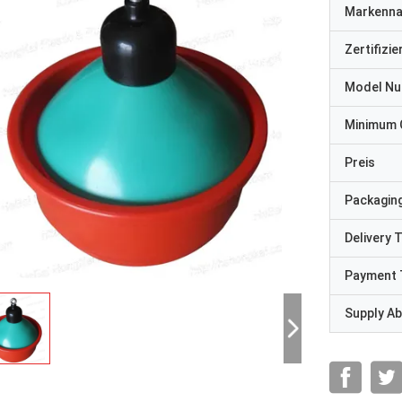
Markenn
Zertifizi
Model N
Minimum 
Preis
Packaging
Delivery 
Payment 
Supply Abi