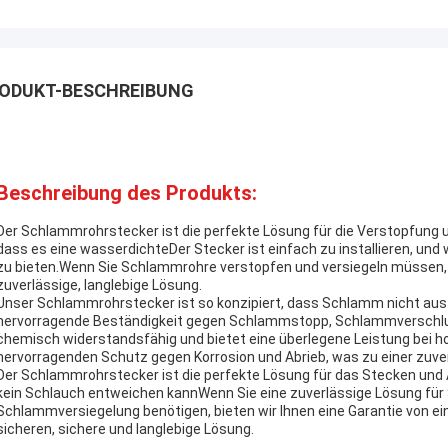
ODUKT-BESCHREIBUNG
Beschreibung des Produkts:
Der Schlammrohrstecker ist die perfekte Lösung für die Verstopfung 
dass es eine wasserdichteDer Stecker ist einfach zu installieren, und w
zu bieten.Wenn Sie Schlammrohre verstopfen und versiegeln müssen, Slu
zuverlässige, langlebige Lösung.
Unser Schlammrohrstecker ist so konzipiert, dass Schlamm nicht aus 
hervorragende Beständigkeit gegen Schlammstopp, Schlammverschlu
chemisch widerstandsfähig und bietet eine überlegene Leistung bei 
hervorragenden Schutz gegen Korrosion und Abrieb, was zu einer zuver
Der Schlammrohrstecker ist die perfekte Lösung für das Stecken und
kein Schlauch entweichen kannWenn Sie eine zuverlässige Lösung f
Schlammversiegelung benötigen, bieten wir Ihnen eine Garantie von ein
sicheren, sichere und langlebige Lösung.