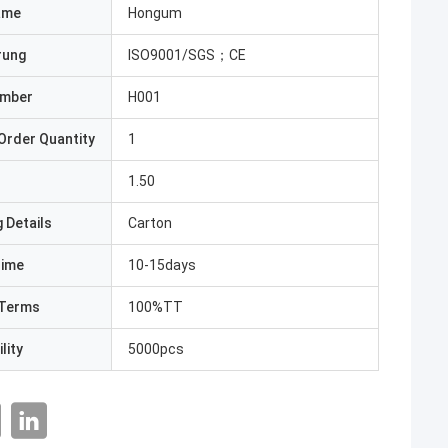
ame
Hongum
erung
ISO9001/SGS；CE
umber
H001
Order Quantity
1
1.50
 Details
Carton
Time
10-15days
Terms
100%TT
lity
5000pcs