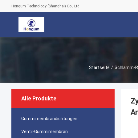
Hongum Technology (Shanghai) Co., Ltd
Startseite
/
Schlamm-Ro
Alle Produkte
Z
A
Gummimembrandichtungen
Ventil-Gummimembran