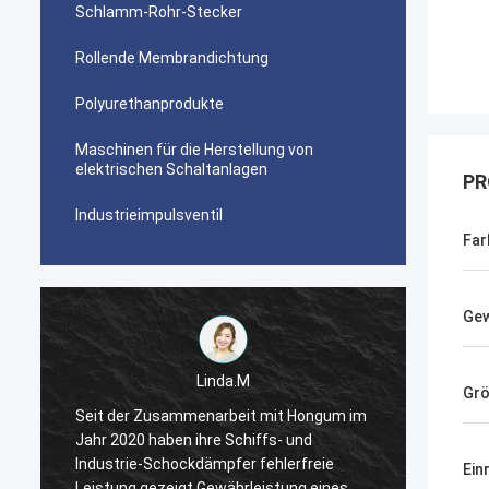
Schlamm-Rohr-Stecker
Rollende Membrandichtung
Polyurethanprodukte
Maschinen für die Herstellung von
elektrischen Schaltanlagen
PR
Industrieimpulsventil
Far
Gew
Linda.M
Gr
m
Seit der Zusammenarbeit mit Hongum im
Seit d
Jahr 2020 haben ihre Schiffs- und
Jahr 2
Industrie-Schockdämpfer fehlerfreie
Indust
Ein
Leistung gezeigt.Gewährleistung eines
Leistu