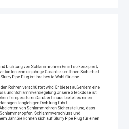
und Dichtung von Schlammrohren.Es ist so konzipiert,
ir bieten eine einjährige Garantie, um Ihnen Sicherheit
rry Pipe Plug ist Ihre beste Wahl für eine
den Rohren verschüttet wird. Er bietet außerdem eine
ss und Schlammversiegelung.Unsere Steckdose ist
hohen TemperaturenDarüber hinaus bietet es einen
lässigen, langlebigen Dichtung führt.
 Abdichten von Schlammrohren.Sicherstellung, dass
ür Schlammstopfen, Schlammverschluss und
em Jahr.Sie können sich auf Slurry Pipe Plug für einen