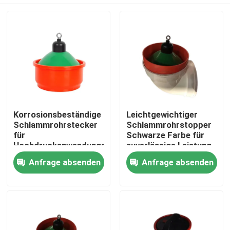
Korrosionsbeständige
Leichtgewichtiger
Schlammrohrstecker
Schlammrohrstopper
für
Schwarze Farbe für
Hochdruckanwendungen
zuverlässige Leistung
Zu Hause
Anfrage absenden
Anfrage absenden
Produkte
Über uns