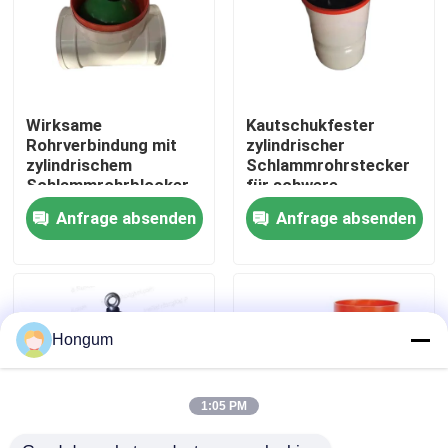
Werksbesichtigung
Qualitätskontrolle
Wirksame
Kautschukfester
Rohrverbindung mit
zylindrischer
zylindrischem
Schlammrohrstecker
Neuigkeiten
Schlammrohrblocker
für schwere
Korrosionsbeständig
Umgebungen
Anfrage absenden
Anfrage absenden
Rechtssachen
Bitte um ein Angebot
Hongum
Gummimembrandichtungen
1:05 PM
Ventil-Gummimembran