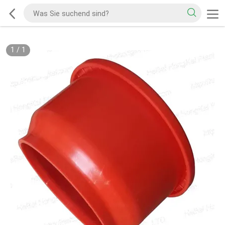
1
/
1