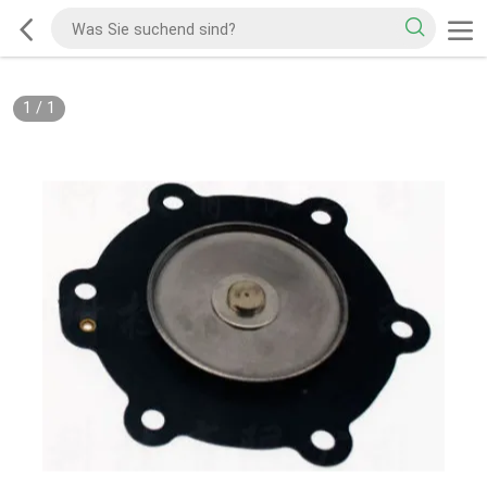
1
/
1