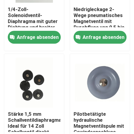
1/4-Zoll-
Niedrigleckage 2-
Solenoidventil-
Wege pneumatisches
Diaphragma mit guter
Magnetventil mit
Dichtung und breiter
Durchfluss von 0,5 bis
Verbindung
5 Lmin im
Anfrage absenden
Anfrage absenden
Größenbereich 1/4-
pneumatischen
Zoll bis 2-Zoll für
System
vielseitig
Zu Hause
Produkte
Stärke 1,5 mm
Pilotbetätigte
Schallventildiaphragma
hydraulische
Ideal für 14 Zoll
Magnetventilspule mit
Schallventil direkt
Gewindeanschluss,
Über uns