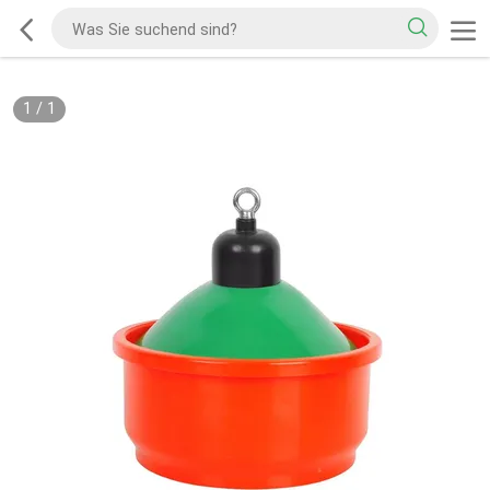
1
/
1