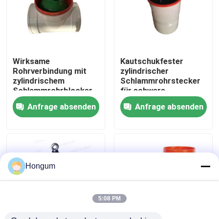
Werksbesichtigung
Qualitätskontrolle
Wirksame
Kautschukfester
Rohrverbindung mit
zylindrischer
zylindrischem
Schlammrohrstecker
Neuigkeiten
Schlammrohrblocker
für schwere
Korrosionsbeständig
Umgebungen
Anfrage absenden
Anfrage absenden
Rechtssachen
Bitte um ein Angebot
Hongum
Gummimembrandichtungen
5:08 PM
Ventil-Gummimembran